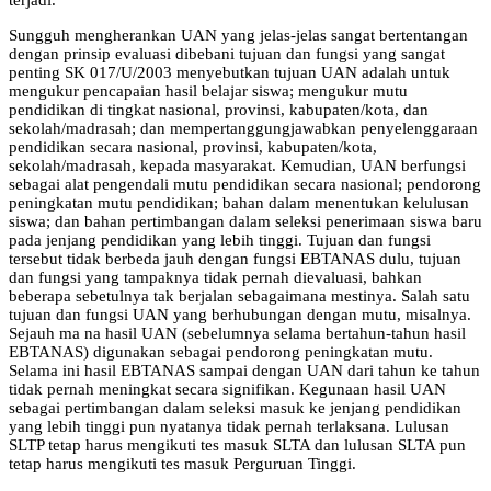
Sungguh mengherankan UAN yang jelas-jelas sangat bertentangan
dengan prinsip evaluasi dibebani tujuan dan fungsi yang sangat
penting SK 017/U/2003 menyebutkan tujuan UAN adalah untuk
mengukur pencapaian hasil belajar siswa; mengukur mutu
pendidikan di tingkat nasional, provinsi, kabupaten/kota, dan
sekolah/madrasah; dan mempertanggungjawabkan penyelenggaraan
pendidikan secara nasional, provinsi, kabupaten/kota,
sekolah/madrasah, kepada masyarakat. Kemudian, UAN berfungsi
sebagai alat pengendali mutu pendidikan secara nasional; pendorong
peningkatan mutu pendidikan; bahan dalam menentukan kelulusan
siswa; dan bahan pertimbangan dalam seleksi penerimaan siswa baru
pada jenjang pendidikan yang lebih tinggi. Tujuan dan fungsi
tersebut tidak berbeda jauh dengan fungsi EBTANAS dulu, tujuan
dan fungsi yang tampaknya tidak pernah dievaluasi, bahkan
beberapa sebetulnya tak berjalan sebagaimana mestinya. Salah satu
tujuan dan fungsi UAN yang berhubungan dengan mutu, misalnya.
Sejauh ma na hasil UAN (sebelumnya selama bertahun-tahun hasil
EBTANAS) digunakan sebagai pendorong peningkatan mutu.
Selama ini hasil EBTANAS sampai dengan UAN dari tahun ke tahun
tidak pernah meningkat secara signifikan. Kegunaan hasil UAN
sebagai pertimbangan dalam seleksi masuk ke jenjang pendidikan
yang lebih tinggi pun nyatanya tidak pernah terlaksana. Lulusan
SLTP tetap harus mengikuti tes masuk SLTA dan lulusan SLTA pun
tetap harus mengikuti tes masuk Perguruan Tinggi.