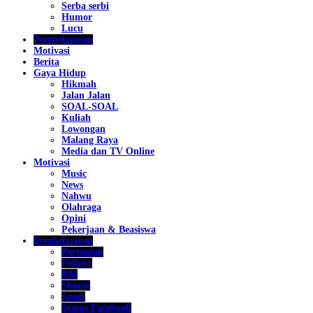
Serba serbi
Humor
Lucu
Pembelajaran
Motivasi
Berita
Gaya Hidup
Hikmah
Jalan Jalan
SOAL-SOAL
Kuliah
Lowongan
Malang Raya
Media dan TV Online
Motivasi
Music
News
Nahwu
Olahraga
Opini
Pekerjaan & Beasiswa
Pembelajaran
Pertanian
Politics
PAI
Shorof
Sport
Status Facebook