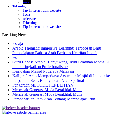
surat
Teknologi
Tip Internet dan website
Tech
software
Teknologi
Tip Internet dan website
Breaking News
tessaja
Arabic Thematic Immersive Learning: Terobosan Baru
Pembelajaran Bahasa Arab Berbasis Kearifan Lokal
tes
Guru Bahasa Arab di Banyuwangi Ikuti Pelatihan Media AI
untuk Tingkatkan Profesionalisme
Keindahan Masjid Putrajaya Malaysia
Kalligrafi Arab Memperkaya Arsitektur Masjid di Indonesia:
Perpaduan Seni, Budaya, dan Nilai Spiritual
Pengertian METODE PENELITIAN
Mencetak Generasi Muda Berakhlak Mulia
Mencetak Generasi Muda Berakhlak Mulia
Pembaharuan Pemikiran Tentang Mempelajari Ruh