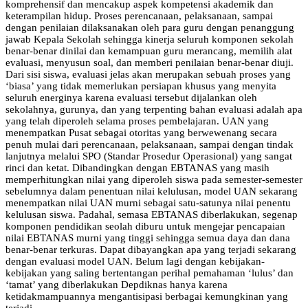
komprehensif dan mencakup aspek kompetensi akademik dan
keterampilan hidup. Proses perencanaan, pelaksanaan, sampai
dengan penilaian dilaksanakan oleh para guru dengan penanggung
jawab Kepala Sekolah sehingga kinerja seluruh komponen sekolah
benar-benar dinilai dan kemampuan guru merancang, memilih alat
evaluasi, menyusun soal, dan memberi penilaian benar-benar diuji.
Dari sisi siswa, evaluasi jelas akan merupakan sebuah proses yang
‘biasa’ yang tidak memerlukan persiapan khusus yang menyita
seluruh energinya karena evaluasi tersebut dijalankan oleh
sekolahnya, gurunya, dan yang terpenting bahan evaluasi adalah apa
yang telah diperoleh selama proses pembelajaran. UAN yang
menempatkan Pusat sebagai otoritas yang berwewenang secara
penuh mulai dari perencanaan, pelaksanaan, sampai dengan tindak
lanjutnya melalui SPO (Standar Prosedur Operasional) yang sangat
rinci dan ketat. Dibandingkan dengan EBTANAS yang masih
memperhitungkan nilai yang diperoleh siswa pada semester-semester
sebelumnya dalam penentuan nilai kelulusan, model UAN sekarang
menempatkan nilai UAN murni sebagai satu-satunya nilai penentu
kelulusan siswa. Padahal, semasa EBTANAS diberlakukan, segenap
komponen pendidikan seolah diburu untuk mengejar pencapaian
nilai EBTANAS murni yang tinggi sehingga semua daya dan dana
benar-benar terkuras. Dapat dibayangkan apa yang terjadi sekarang
dengan evaluasi model UAN. Belum lagi dengan kebijakan-
kebijakan yang saling bertentangan perihal pemahaman ‘lulus’ dan
‘tamat’ yang diberlakukan Depdiknas hanya karena
ketidakmampuannya mengantisipasi berbagai kemungkinan yang
terjadi.