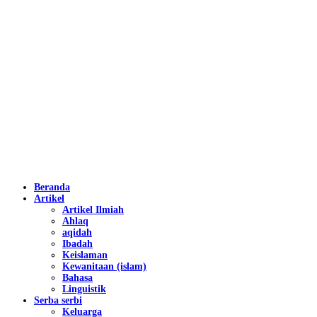
Beranda
Artikel
Artikel Ilmiah
Ahlaq
aqidah
Ibadah
Keislaman
Kewanitaan (islam)
Bahasa
Linguistik
Serba serbi
Keluarga