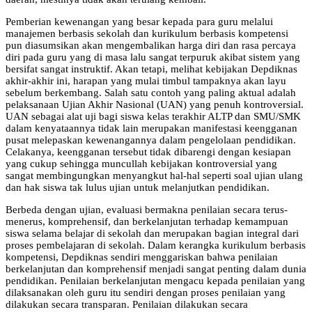
Pemberian kewenangan yang besar kepada para guru melalui
manajemen berbasis sekolah dan kurikulum berbasis kompetensi
pun diasumsikan akan mengembalikan harga diri dan rasa percaya
diri pada guru yang di masa lalu sangat terpuruk akibat sistem yang
bersifat sangat instruktif. Akan tetapi, melihat kebijakan Depdiknas
akhir-akhir ini, harapan yang mulai timbul tampaknya akan layu
sebelum berkembang. Salah satu contoh yang paling aktual adalah
pelaksanaan Ujian Akhir Nasional (UAN) yang penuh kontroversial.
UAN sebagai alat uji bagi siswa kelas terakhir ALTP dan SMU/SMK
dalam kenyataannya tidak lain merupakan manifestasi keengganan
pusat melepaskan kewenangannya dalam pengelolaan pendidikan.
Celakanya, keengganan tersebut tidak dibarengi dengan kesiapan
yang cukup sehingga muncullah kebijakan kontroversial yang
sangat membingungkan menyangkut hal-hal seperti soal ujian ulang
dan hak siswa tak lulus ujian untuk melanjutkan pendidikan.
Berbeda dengan ujian, evaluasi bermakna penilaian secara terus-
menerus, komprehensif, dan berkelanjutan terhadap kemampuan
siswa selama belajar di sekolah dan merupakan bagian integral dari
proses pembelajaran di sekolah. Dalam kerangka kurikulum berbasis
kompetensi, Depdiknas sendiri menggariskan bahwa penilaian
berkelanjutan dan komprehensif menjadi sangat penting dalam dunia
pendidikan. Penilaian berkelanjutan mengacu kepada penilaian yang
dilaksanakan oleh guru itu sendiri dengan proses penilaian yang
dilakukan secara transparan. Penilaian dilakukan secara