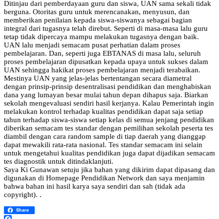
Ditinjau dari pemberdayaan guru dan siswa, UAN sama sekali tidak
berguna. Otoritas guru untuk merencanakan, menyusun, dan
memberikan penilaian kepada siswa-siswanya sebagai bagian
integral dari tugasnya telah direbut. Seperti di masa-masa lalu guru
tetap tidak dipercaya mampu melakukan tugasnya dengan baik.
UAN lalu menjadi semacam pusat perhatian dalam proses
pembelajaran. Dan, seperti juga EBTANAS di masa lalu, seluruh
proses pembelajaran dipusatkan kepada upaya untuk sukses dalam
UAN sehingga hakikat proses pembelajaran menjadi terabaikan.
Mestinya UAN yang jelas-jelas bertentangan secara diametral
dengan prinsip-prinsip desentralisasi pendidikan dan menghabiskan
dana yang lumayan besar mulai tahun depan dihapus saja. Biarkan
sekolah mengevaluasi sendiri hasil kerjanya. Kalau Pemerintah ingin
melakukan kontrol terhadap kualitas pendidikan dapat saja setiap
tahun terhadap siswa-siswa setiap kelas di semua jenjang pendidikan
diberikan semacam tes standar dengan pemilihan sekolah peserta tes
diambil dengan cara random sample di tiap daerah yang dianggap
dapat mewakili rata-rata nasional. Tes standar semacam ini selain
untuk mengetahui kualitas pendidikan juga dapat dijadikan semacam
tes diagnostik untuk ditindaklanjuti.
Saya Ki Gunawan setuju jika bahan yang dikirim dapat dipasang dan
digunakan di Homepage Pendidikan Network dan saya menjamin
bahwa bahan ini hasil karya saya sendiri dan sah (tidak ada
copyright). .
Share