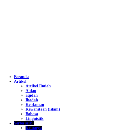
Beranda
Artikel
Artikel Ilmiah
Ahlaq
aqidah
Ibadah
Keislaman
Kewanitaan (islam)
Bahasa
Linguistik
Serba serbi
Keluarga