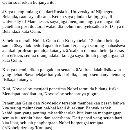
Geim soal rekan kerjanya itu.
âSaya mengundang dia dari Rusia ke University of Nijmegen,
Belanda, saat saya di sana. Ketika saya pindah ke Inggris, di
University of Manchester, saya juga mengundangnya mengambil
penelitian post doctoral walau dia belum menyelesaikan PhD-nya di
Belanda,â kata Geim.
Sebelum meraih Nobel, Geim dan Kostya telah 12 tahun bekerja
sama. âSaya tak peduli apakah rekan kerja saya seorang mahasiswa
ataukah profesor penuh,â katanya. âAsalkan dia mau bekerja keras
dan efisien, semua orang adalah kolega saya. Itulah penghargaan,â
kata Geim.
Kostya memberikan pengakuan senada. âAndre adalah fisikawan
yang hebat. Saya belajar banyak dari dia, hampir semuanya tentang
fisika,â katanya.
Kini, Novoselov menjadi penerima Nobel termuda bidang fisika.
Mendapat predikat itu, Novoselov sebenarnya gugup.
Penemuan Geim dan Novoselov tersebut memberikan pesan bahwa
kita sering melupakan hal-hal kecil di sekitar. Banyak aspek
kehidupan yang penting tak terlihat oleh kita karena menganggap
semua itu terlalu biasa dan sederhana. Dari pensil yang setiap hari
kita lihat, sebuah penghargaan Nobel bergengsi tercipta.
(*/Nobelprize.org/Kompas)