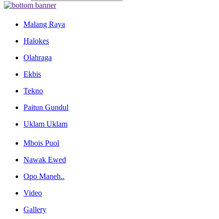
Malang Raya
Halokes
Olahraga
Ekbis
Tekno
Paitun Gundul
Uklam Uklam
Mbois Puol
Nawak Ewed
Opo Maneh..
Video
Gallery