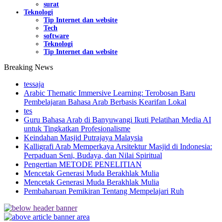
surat
Teknologi
Tip Internet dan website
Tech
software
Teknologi
Tip Internet dan website
Breaking News
tessaja
Arabic Thematic Immersive Learning: Terobosan Baru
Pembelajaran Bahasa Arab Berbasis Kearifan Lokal
tes
Guru Bahasa Arab di Banyuwangi Ikuti Pelatihan Media AI
untuk Tingkatkan Profesionalisme
Keindahan Masjid Putrajaya Malaysia
Kalligrafi Arab Memperkaya Arsitektur Masjid di Indonesia:
Perpaduan Seni, Budaya, dan Nilai Spiritual
Pengertian METODE PENELITIAN
Mencetak Generasi Muda Berakhlak Mulia
Mencetak Generasi Muda Berakhlak Mulia
Pembaharuan Pemikiran Tentang Mempelajari Ruh