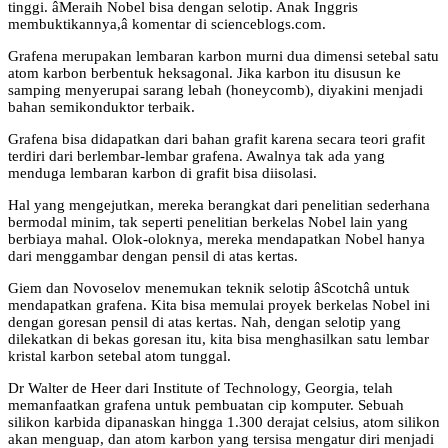
tinggi. âMeraih Nobel bisa dengan selotip. Anak Inggris
membuktikannya,â komentar di scienceblogs.com.
Grafena merupakan lembaran karbon murni dua dimensi setebal satu
atom karbon berbentuk heksagonal. Jika karbon itu disusun ke
samping menyerupai sarang lebah (honeycomb), diyakini menjadi
bahan semikonduktor terbaik.
Grafena bisa didapatkan dari bahan grafit karena secara teori grafit
terdiri dari berlembar-lembar grafena. Awalnya tak ada yang
menduga lembaran karbon di grafit bisa diisolasi.
Hal yang mengejutkan, mereka berangkat dari penelitian sederhana
bermodal minim, tak seperti penelitian berkelas Nobel lain yang
berbiaya mahal. Olok-oloknya, mereka mendapatkan Nobel hanya
dari menggambar dengan pensil di atas kertas.
Giem dan Novoselov menemukan teknik selotip âScotchâ untuk
mendapatkan grafena. Kita bisa memulai proyek berkelas Nobel ini
dengan goresan pensil di atas kertas. Nah, dengan selotip yang
dilekatkan di bekas goresan itu, kita bisa menghasilkan satu lembar
kristal karbon setebal atom tunggal.
Dr Walter de Heer dari Institute of Technology, Georgia, telah
memanfaatkan grafena untuk pembuatan cip komputer. Sebuah
silikon karbida dipanaskan hingga 1.300 derajat celsius, atom silikon
akan menguap, dan atom karbon yang tersisa mengatur diri menjadi