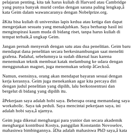
pelajaran penting, kita tak harus kuliah di Harvard atau Cambridge
yang punya banyak murid cerdas dengan sarana paling lengkap,â
kata Geim dalam wawancaranya dengan Nobelprize.org.
âKita bisa kuliah di universitas lapis kedua atau ketiga dan dapat
mengerjakan sesuatu yang menakjubkan. Saya berharap hasil ini
menginspirasi kaum muda di bidang riset, tanpa harus kuliah di
tempat terbaik,â ungkap Geim.
Jangan pernah menyerah dengan satu atau dua penelitian. Geim baru
mendapat dana penelitian secara berkesinambungan saat meneliti
grafena. Padahal, sebelumnya ia sudah dikenal luas karena
menemukan teknik membuat katak melambung ke udara dengan
menggunakan magnet, juga menemukan selotip âGeckoâ.
Namun, esensinya, orang akan mendapat bayaran sesuai dengan
kerja kerasnya. Geim juga menekankan agar kita percaya diri
dengan judul penelitian yang dipilih, lalu berkonsentrasi dan
bergelut di bidang yang dipilih itu.
âPekerjaan saya adalah hobi saya. Beberapa orang memandang saya
workaholic. Saya tak peduli. Saya mencintai pekerjaan saya, ini
adalah hobi saya,â ujarnya.
Geim juga dikenal menghargai para yunior dan secara akademik
menghargai kontribusi Kostya, panggilan Konstantin Novoselov,
mahasiswa bimbingannya. âDia adalah mahasiswa PhD saya,â kata