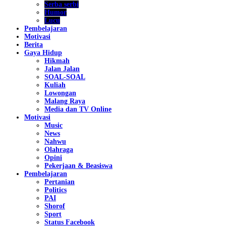
Serba serbi
Humor
Lucu
Pembelajaran
Motivasi
Berita
Gaya Hidup
Hikmah
Jalan Jalan
SOAL-SOAL
Kuliah
Lowongan
Malang Raya
Media dan TV Online
Motivasi
Music
News
Nahwu
Olahraga
Opini
Pekerjaan & Beasiswa
Pembelajaran
Pertanian
Politics
PAI
Shorof
Sport
Status Facebook