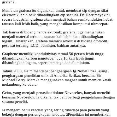
grafena.
Membran grafena itu digunakan untuk membuat cip dengan sifat
elektronik lebih baik dibandingkan cip saat ini. De Heer meyakini,
secara industrial, grafena akan menjadi bahan semikonduktor hebat,
ratusan kali lebih baik, yang menghasilkan komputasi ultracepat.
Tak hanya di bidang nanoelektronik, grafena juga menjanjikan
menjadi material terkuat, ratusan kali lebih kuat dibandingkan
logam. Diharapkan, grafena memicu revolusi di bidang otomotif,
pesawat terbang, LCD, transistor, bahkan antariksa.
Graphene memiliki konduktivitas termal 50 persen lebih tinggi
dibandingkan karbon nanotube, juga 10 kali lebih tinggi
dibandingkan logam, seperti tembaga dan aluminium.
Tahun 2000, Geim mendapat penghargaan Ig Nobel Prize, ajang
penghargaan penelitian unik di Amerika Serikat, bersama Sir
Michael Berry. Mereka menggunakan magnet untuk memicu katak
melambung ke udara.
Geim, yang menjadi penasihat doktor Novoselov, banyak meneliti
bersama Novoselov. Ia dikenal tak pelit berbagi pengetahuan dengan
sesama peneliti.
Ia mengerti betul kendala yang sering dihadapi para peneliti yang
bekerja dengan perlengkapan terbatas. âPenelitian ini memberikan