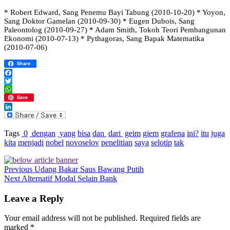
* Robert Edward, Sang Penemu Bayi Tabung (2010-10-20) * Yoyon,
Sang Doktor Gamelan (2010-09-30) * Eugen Dubois, Sang
Paleontolog (2010-09-27) * Adam Smith, Tokoh Teori Pembangunan
Ekonomi (2010-07-13) * Pythagoras, Sang Bapak Matematika
(2010-07-06)
Share
Facebook
Twitter
WhatsApp
Save
LinkedIn
Tags
0
dengan
yang
bisa
dan
dari
geim
giem
grafena
ini?
itu
juga
kita
menjadi
nobel
novoselov
penelitian
saya
selotip
tak
Previous
Udang Bakar Saus Bawang Putih
Next
Alternatif Modal Selain Bank
Leave a Reply
Your email address will not be published.
Required fields are
marked
*