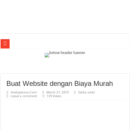
tessaja
Arabic Thematic Immersive Learning: Terobosan Baru Pembelajaran Bahasa Arab
tes
Guru Bahasa Arab di Banyuwangi Ikuti Pelatihan Media AI untuk Tingkatkan Pr
Buat Website dengan Biaya Murah
Keindahan Masjid Putrajaya Malaysia
Arabiyatuna.Com
March 27, 2010
Serba serbi
Leave a comment
139 Views
Kalligrafi Arab Memperkaya Arsitektur Masjid di Indonesia: Perpaduan Seni, Bud
Pengertian METODE PENELITIAN
Mencetak Generasi Muda Berakhlak Mulia
Mencetak Generasi Muda Berakhlak Mulia