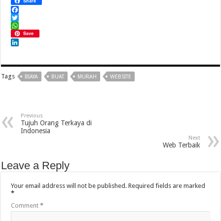
Share
Facebook
Twitter
WhatsApp
Save
LinkedIn
Tags
BIAYA
BUAT
MURAH
WEBSITE
Previous
Tujuh Orang Terkaya di
Indonesia
Next
Web Terbaik
Leave a Reply
Your email address will not be published.
Required fields are marked
*
Comment
*