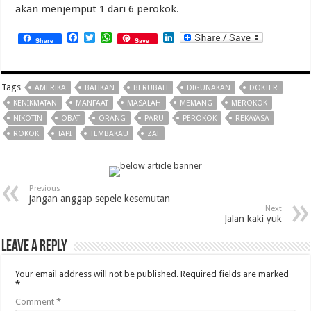
akan menjemput 1 dari 6 perokok.
Facebook
Twitter
WhatsApp
LinkedIn
Share
Save
Tags
AMERIKA
BAHKAN
BERUBAH
DIGUNAKAN
DOKTER
KENIKMATAN
MANFAAT
MASALAH
MEMANG
MEROKOK
NIKOTIN
OBAT
ORANG
PARU
PEROKOK
REKAYASA
ROKOK
TAPI
TEMBAKAU
ZAT
Previous
jangan anggap sepele kesemutan
Next
Jalan kaki yuk
Leave a Reply
Your email address will not be published.
Required fields are marked
*
Comment
*