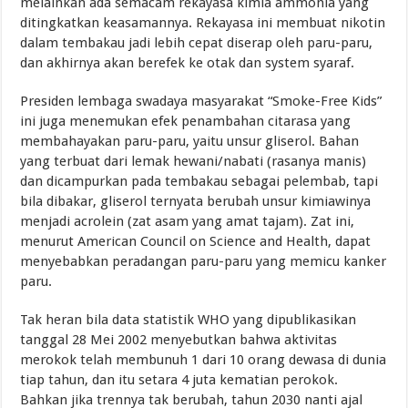
melainkan ada semacam rekayasa kimia ammonia yang
ditingkatkan keasamannya. Rekayasa ini membuat nikotin
dalam tembakau jadi lebih cepat diserap oleh paru-paru,
dan akhirnya akan berefek ke otak dan system syaraf.
Presiden lembaga swadaya masyarakat “Smoke-Free Kids”
ini juga menemukan efek penambahan citarasa yang
membahayakan paru-paru, yaitu unsur gliserol. Bahan
yang terbuat dari lemak hewani/nabati (rasanya manis)
dan dicampurkan pada tembakau sebagai pelembab, tapi
bila dibakar, gliserol ternyata berubah unsur kimiawinya
menjadi acrolein (zat asam yang amat tajam). Zat ini,
menurut American Council on Science and Health, dapat
menyebabkan peradangan paru-paru yang memicu kanker
paru.
Tak heran bila data statistik WHO yang dipublikasikan
tanggal 28 Mei 2002 menyebutkan bahwa aktivitas
merokok telah membunuh 1 dari 10 orang dewasa di dunia
tiap tahun, dan itu setara 4 juta kematian perokok.
Bahkan jika trennya tak berubah, tahun 2030 nanti ajal