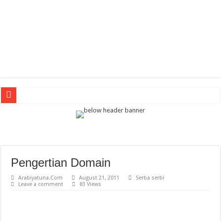
tessaja
Arabic Thematic Immersive Learning: Terobosan Baru Pembelajaran Bahasa Arab
tes
Guru Bahasa Arab di Banyuwangi Ikuti Pelatihan Media AI untuk Tingkatkan Pr
Pengertian Domain
Keindahan Masjid Putrajaya Malaysia
Arabiyatuna.Com
August 21, 2011
Serba serbi
Leave a comment
83 Views
Kalligrafi Arab Memperkaya Arsitektur Masjid di Indonesia: Perpaduan Seni, Bud
Pengertian METODE PENELITIAN