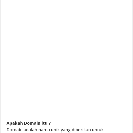
Mencetak Generasi Muda Berakhlak Mulia
Mencetak Generasi Muda Berakhlak Mulia
Pembaharuan Pemikiran Tentang Mempelajari Ruh
Apakah Domain itu ?
Domain adalah nama unik yang diberikan untuk