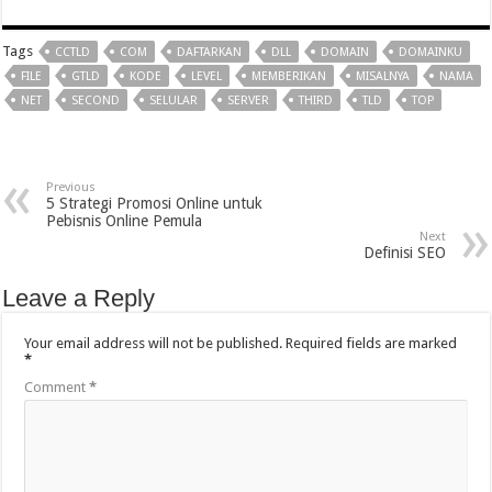
Tags
CCTLD
COM
DAFTARKAN
DLL
DOMAIN
DOMAINKU
FILE
GTLD
KODE
LEVEL
MEMBERIKAN
MISALNYA
NAMA
NET
SECOND
SELULAR
SERVER
THIRD
TLD
TOP
Previous
5 Strategi Promosi Online untuk
Pebisnis Online Pemula
Next
Definisi SEO
Leave a Reply
Your email address will not be published.
Required fields are marked
*
Comment
*