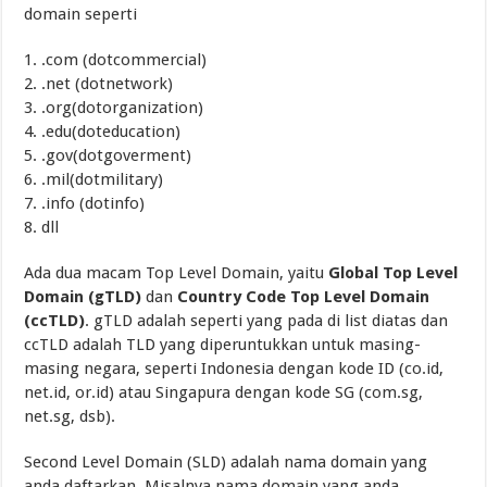
domain seperti
1. .com (dotcommercial)
2. .net (dotnetwork)
3. .org(dotorganization)
4. .edu(doteducation)
5. .gov(dotgoverment)
6. .mil(dotmilitary)
7. .info (dotinfo)
8. dll
Ada dua macam Top Level Domain, yaitu
Global Top Level
Domain (gTLD)
dan
Country Code Top Level Domain
(ccTLD)
. gTLD adalah seperti yang pada di list diatas dan
ccTLD adalah TLD yang diperuntukkan untuk masing-
masing negara, seperti Indonesia dengan kode ID (co.id,
net.id, or.id) atau Singapura dengan kode SG (com.sg,
net.sg, dsb).
Second Level Domain (SLD) adalah nama domain yang
anda daftarkan. Misalnya nama domain yang anda