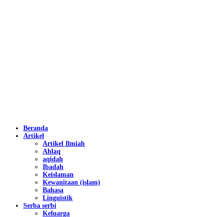
Beranda
Artikel
Artikel Ilmiah
Ahlaq
aqidah
Ibadah
Keislaman
Kewanitaan (islam)
Bahasa
Linguistik
Serba serbi
Keluarga