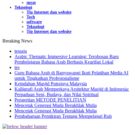
surat
Teknologi
Tip Internet dan website
Tech
software
Teknologi
Tip Internet dan website
Breaking News
tessaja
Arabic Thematic Immersive Learning: Terobosan Baru
Pembelajaran Bahasa Arab Berbasis Kearifan Lokal
tes
Guru Bahasa Arab di Banyuwangi Ikuti Pelatihan Media AI
untuk Tingkatkan Profesionalisme
Keindahan Masjid Putrajaya Malaysia
Kalligrafi Arab Memperkaya Arsitektur Masjid di Indonesia:
Perpaduan Seni, Budaya, dan Nilai Spiritual
Pengertian METODE PENELITIAN
Mencetak Generasi Muda Berakhlak Mulia
Mencetak Generasi Muda Berakhlak Mulia
Pembaharuan Pemikiran Tentang Mempelajari Ruh