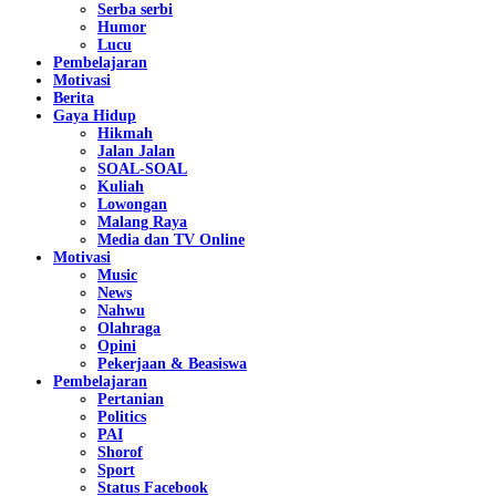
Serba serbi
Humor
Lucu
Pembelajaran
Motivasi
Berita
Gaya Hidup
Hikmah
Jalan Jalan
SOAL-SOAL
Kuliah
Lowongan
Malang Raya
Media dan TV Online
Motivasi
Music
News
Nahwu
Olahraga
Opini
Pekerjaan & Beasiswa
Pembelajaran
Pertanian
Politics
PAI
Shorof
Sport
Status Facebook