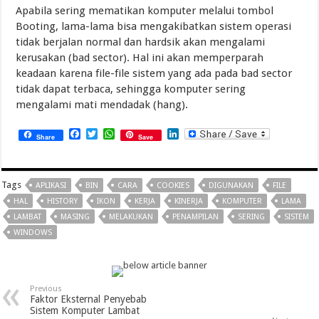
Apabila sering mematikan komputer melalui tombol
Booting, lama-lama bisa mengakibatkan sistem operasi
tidak berjalan normal dan hardsik akan mengalami
kerusakan (bad sector). Hal ini akan memperparah
keadaan karena file-file sistem yang ada pada bad sector
tidak dapat terbaca, sehingga komputer sering
mengalami mati mendadak (hang).
Facebook
Twitter
WhatsApp
LinkedIn
Share
Save
Tags
APLIKASI
BIN
CARA
COOKIES
DIGUNAKAN
FILE
HAL
HISTORY
IKON
KERJA
KINERJA
KOMPUTER
LAMA
LAMBAT
MASING
MELAKUKAN
PENAMPILAN
SERING
SISTEM
WINDOWS
Previous
Faktor Eksternal Penyebab
Sistem Komputer Lambat