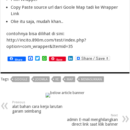
Copy Paste source url dari Goole Map tadi ke Wrapper
Link
Oke itu saja, mudah khan..
contohnya bisa dilihat di sini:
http://incito.890m.com/test/index.php?
option=com_wrapper&Itemid=35
Facebook
Twitter
WhatsApp
LinkedIn
Share
Save
Tags
GOOGLE
JOOMLA
KE
MAP
MEMASUKKAN
Previous
alat bahan cara kerja larutan
garam seimbang
Next
admin E-mail menghilangkan
direct link saat klik banner