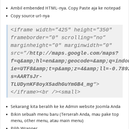
Ambil embended HTML-nya. Copy Paste aja ke notepad
Copy source url-nya
<iframe width=”425″ height=”350″
frameborder=”0″ scrolling=”no”
marginheight=”0″ marginwidth=”0″
src=”/
http://maps.google.com/maps?
f=q&amp;hl=en&amp;geocode=&amp;q=indo
ie=UTF8&amp;t=p&amp;z=4&amp;ll=-0.789
s=AARTsJr-
TLUDynKF8oyX5adhGuYmGB4_mg
“>
</iframe><br /><small>
Sekarang kita beralih ke ke Admin website Joomla Anda
Bikin sebuah menu baru (Terserah Anda, mau pake top
menu, other menu, atau main menu)
Pilih Wrapper