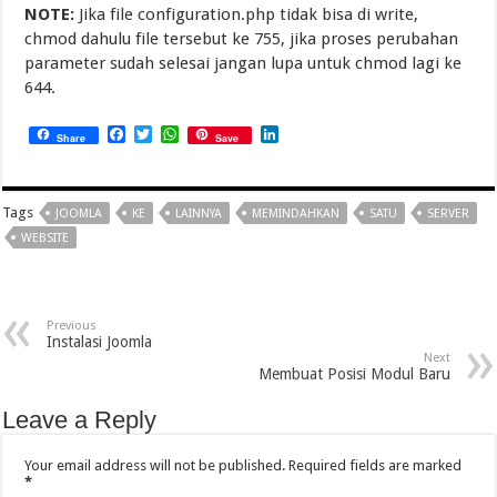
NOTE:
Jika file configuration.php tidak bisa di write,
chmod dahulu file tersebut ke 755, jika proses perubahan
parameter sudah selesai jangan lupa untuk chmod lagi ke
644.
Facebook
Twitter
WhatsApp
LinkedIn
Share
Save
Tags
JOOMLA
KE
LAINNYA
MEMINDAHKAN
SATU
SERVER
WEBSITE
Previous
Instalasi Joomla
Next
Membuat Posisi Modul Baru
Leave a Reply
Your email address will not be published.
Required fields are marked
*