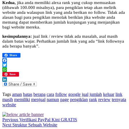
Kedua,
jika anda memiliki alexa rank yang cukup memuaskan
(dibawah 100.000 misalnya), para pengiklan tetap akan melirik
website anda walaupun link yang anda berikan no follow. Tidak ada
alasan bagi para pengiklan menolak beriklan jika website anda
memang dapat memberikan jumlah kunjungan yang menjanjikan
bagi website mereka.
kesimpulannya:
jual link / review tidak ada masalah, asal masih
dalam batas wajar. Perhatikan jumlah link yang ada “link follownya
ada berapa banyak”.
Share
Facebook
Twitter
WhatsApp
Save
LinkedIn
Tags
aman
batas
berapa
cara
follow
google
jual
jumlah
keluar
link
masih
memiliki
menjual
namun
page
pengiklan
rank
review
ternyata
website
Previous
Verifikasi PayPal Kini GRATIS
Next
Struktur Sebuah Website