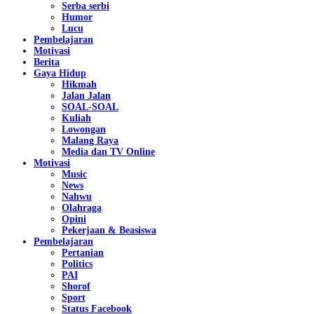
Serba serbi
Humor
Lucu
Pembelajaran
Motivasi
Berita
Gaya Hidup
Hikmah
Jalan Jalan
SOAL-SOAL
Kuliah
Lowongan
Malang Raya
Media dan TV Online
Motivasi
Music
News
Nahwu
Olahraga
Opini
Pekerjaan & Beasiswa
Pembelajaran
Pertanian
Politics
PAI
Shorof
Sport
Status Facebook