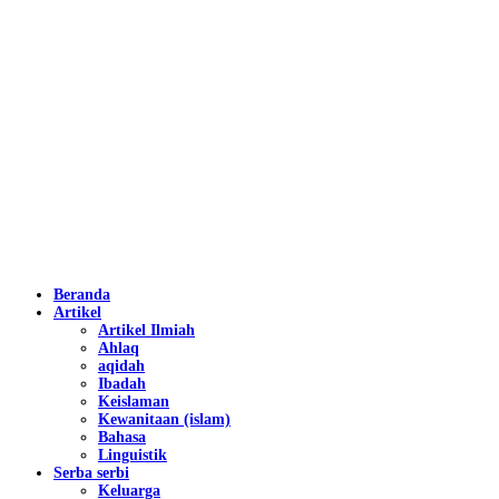
Beranda
Artikel
Artikel Ilmiah
Ahlaq
aqidah
Ibadah
Keislaman
Kewanitaan (islam)
Bahasa
Linguistik
Serba serbi
Keluarga