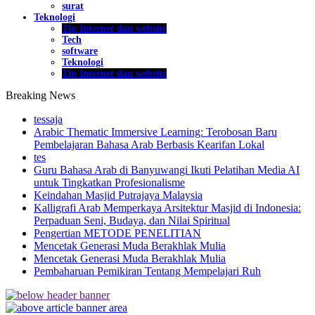
surat
Teknologi
Tip Internet dan website
Tech
software
Teknologi
Tip Internet dan website
Breaking News
tessaja
Arabic Thematic Immersive Learning: Terobosan Baru
Pembelajaran Bahasa Arab Berbasis Kearifan Lokal
tes
Guru Bahasa Arab di Banyuwangi Ikuti Pelatihan Media AI
untuk Tingkatkan Profesionalisme
Keindahan Masjid Putrajaya Malaysia
Kalligrafi Arab Memperkaya Arsitektur Masjid di Indonesia:
Perpaduan Seni, Budaya, dan Nilai Spiritual
Pengertian METODE PENELITIAN
Mencetak Generasi Muda Berakhlak Mulia
Mencetak Generasi Muda Berakhlak Mulia
Pembaharuan Pemikiran Tentang Mempelajari Ruh