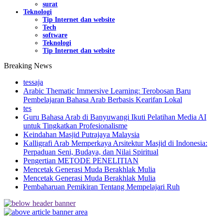
surat
Teknologi
Tip Internet dan website
Tech
software
Teknologi
Tip Internet dan website
Breaking News
tessaja
Arabic Thematic Immersive Learning: Terobosan Baru
Pembelajaran Bahasa Arab Berbasis Kearifan Lokal
tes
Guru Bahasa Arab di Banyuwangi Ikuti Pelatihan Media AI
untuk Tingkatkan Profesionalisme
Keindahan Masjid Putrajaya Malaysia
Kalligrafi Arab Memperkaya Arsitektur Masjid di Indonesia:
Perpaduan Seni, Budaya, dan Nilai Spiritual
Pengertian METODE PENELITIAN
Mencetak Generasi Muda Berakhlak Mulia
Mencetak Generasi Muda Berakhlak Mulia
Pembaharuan Pemikiran Tentang Mempelajari Ruh