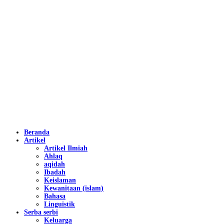
Beranda
Artikel
Artikel Ilmiah
Ahlaq
aqidah
Ibadah
Keislaman
Kewanitaan (islam)
Bahasa
Linguistik
Serba serbi
Keluarga