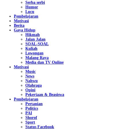
Serba serbi
Humor
Lucu
Pembelajaran
Motivasi
Berita
Gaya Hidup
Hikmah
Jalan Jalan
SOAL-SOAL
Kuliah
Lowongan
Malang Raya
Media dan TV Online
Motivasi
Music
News
Nahwu
Olahraga
Opini
Pekerjaan & Beasiswa
Pembelajaran
Pertanian
Politics
PAI
Shorof
Sport
Status Facebook