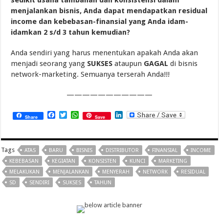
menjalankan bisnis, Anda dapat mendapatkan residual
income dan kebebasan-finansial yang Anda idam-
idamkan 2 s/d 3 tahun kemudian?
Anda sendiri yang harus menentukan apakah Anda akan
menjadi seorang yang
SUKSES
ataupun
GAGAL
di bisnis
network-marketing. Semuanya terserah Anda!!!
———————————
Facebook
Twitter
WhatsApp
LinkedIn
Share
Save
Tags
ATAS
BARU
BISNIS
DISTRIBUTOR
FINANSIAL
INCOME
KEBEBASAN
KEGIATAN
KONSISTEN
KUNCI
MARKETING
MELAKUKAN
MENJALANKAN
MENYERAH
NETWORK
RESIDUAL
SD
SENDIRI
SUKSES
TAHUN