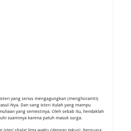
ah isteri yang serius mengagungkan (menghoramti)
Rasul-Nya. Dan sang isteri itulah yang mampu
liaan yang semestinya. Oleh sebab itu, hendaklah
uhi suaminya karena patuh masuk surga.
g isteri shalat lima waktu (dengan tekun), berpuasa