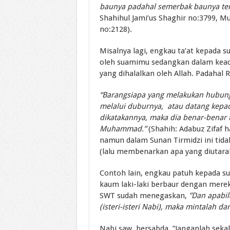
baunya padahal semerbak baunya terc
Shahihul Jami’us Shaghir no:3799, M
no:2128).
Misalnya lagi, engkau ta’at kepada 
oleh suamimu sedangkan dalam kead
yang dihalalkan oleh Allah. Padahal R
“Barangsiapa yang melakukan hubunga
melalui duburnya, atau datang kepa
dikatakannya, maka dia benar-benar t
Muhammad.”
(Shahih: Adabuz Zifaf h
namun dalam Sunan Tirmidzi ini t
(lalu membenarkan apa yang diutara
Contoh lain, engkau patuh kepada 
kaum laki-laki berbaur dengan mere
SWT sudah menegaskan,
”Dan apabi
(isteri-isteri Nabi), maka mintalah dar
Nabi saw. bersabda, ”Janganlah sekal