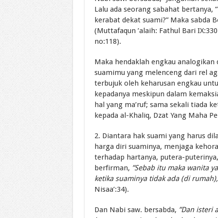
Lalu ada seorang sabahat bertanya,
kerabat dekat suami?” Maka sabda B
(Muttafaqun ’alaih: Fathul Bari IX:33
no:118).
Maka hendaklah engkau analogikan d
suamimu yang melenceng dari rel ag
terbujuk oleh keharusan engkau unt
kepadanya meskipun dalam kemaksia
hal yang ma’ruf; sama sekali tiada 
kepada al-Khaliq, Dzat Yang Maha Pe
2. Diantara hak suami yang harus dil
harga diri suaminya, menjaga kehora
terhadap hartanya, putera-puterinya
berfirman,
”Sebab itu maka wanita yan
ketika suaminya tidak ada (di rumah)
Nisaa’:34).
Dan Nabi saw. bersabda,
”Dan isteri