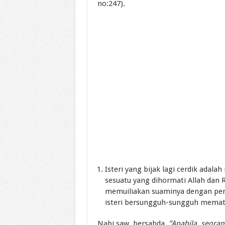
no:247).
Isteri yang bijak lagi cerdik adal
sesuatu yang dihormati Allah dan 
memuiliakan suaminya dengan pemu
isteri bersungguh-sungguh memat
Nabi saw. bersabda,
”Apabila, seoran