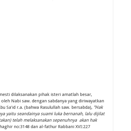
sti dilaksanakan pihak isteri amatlah besar,
 oleh Nabi saw. dengan sabdanya yang diriwayatkan
u Sa’id r.a. (bahwa Rasulullah saw. bersabda),
”Hak
ya yaitu seandainya suami luka bernanah, lalu dijilat
katakan) telah melaksanakan sepenuhnya akan hak
Shaghir no:3148 dan al-fathur Rabbani XVI:227