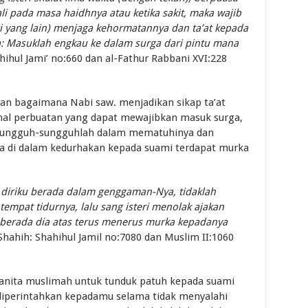
i pada masa haidhnya atau ketika sakit, maka wajib
 yang lain) menjaga kehormatannya dan ta’at kepada
: Masuklah engkau ke dalam surga dari pintu mana
hihul Jami’ no:660 dan al-Fathur Rabbani XVI:228
kan bagaimana Nabi saw. menjadikan sikap ta’at
mal perbuatan yang dapat mewajibkan masuk surga,
bersungguh-sungguhlah dalam mematuhinya dan
na di dalam kedurhakan kepada suami terdapat murka
 diriku berada dalam genggaman-Nya, tidaklah
tempat tidurnya, lalu sang isteri menolak ajakan
 berada dia atas terus menerus murka kepadanya
Shahih: Shahihul Jamil no:7080 dan Muslim II:1060
nita muslimah untuk tunduk patuh kepada suami
 diperintahkan kepadamu selama tidak menyalahi