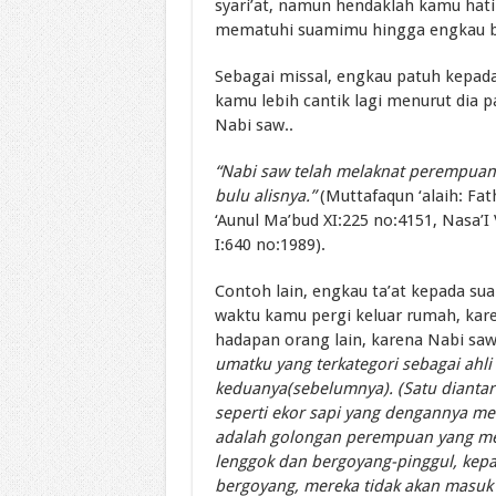
syari’at, namun hendaklah kamu hati
mematuhi suamimu hingga engkau ber
Sebagai missal, engkau patuh kepad
kamu lebih cantik lagi menurut dia p
Nabi saw..
“Nabi saw telah melaknat perempuan 
bulu alisnya.”
(Muttafaqun ‘alaih: Fath
‘Aunul Ma’bud XI:225 no:4151, Nasa’I 
I:640 no:1989).
Contoh lain, engkau ta’at kepada s
waktu kamu pergi keluar rumah, kar
hadapan orang lain, karena Nabi saw
umatku yang terkategori sebagai ahli
keduanya(sebelumnya). (Satu diantar
seperti ekor sapi yang dengannya me
adalah golongan perempuan yang me
lenggok dan bergoyang-pinggul, kepa
bergoyang, mereka tidak akan masuk