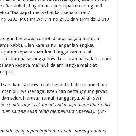
 ”Ya Rasulullah, bagaimana pendapatmu mengenai
eliau ”Dia dapat menyebabkan kehancuran.”
0 no:5232, Muslim IV:1711 no:2172 dan Tirmidzi II:318
engan beberapa contoh di atas segala tuntutan
ama Rabbi. Oleh karena itu janganlah engkau
uk patuh kepada suamimu hingga kamu ta’at
tan. Karena sesungguhnya keta’atan hanyalah dalam
keta’atan kepada makhluk dalam rangka maksiat
ncipta.
aksanakan isterinya ialah hendaklah dia memelihara
mtan dirinya (sebagai istei) dan bertanggung jawab
, dan seluruh urusan rumah tangganya, Allah SWT
g shalih yang ta’at kepada Allah lagi memelihara diri
, oleh karena Allah telah memelihara (mereka).”
(An-
 adalah sebagai pemimpin di rumah suaminya dan ia