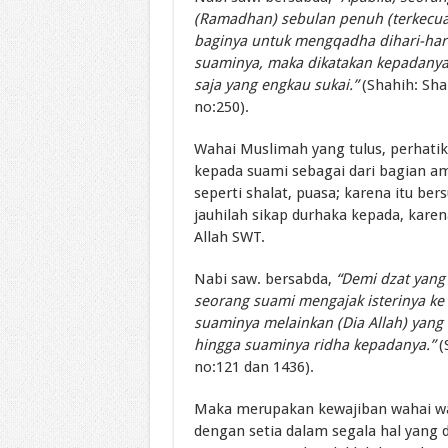
(Ramadhan) sebulan penuh (terkecual
baginya untuk mengqadha dihari-hari
suaminya, maka dikatakan kepadanya
saja yang engkau sukai.”
(Shahih: Sha
no:250).
Wahai Muslimah yang tulus, perhati
kepada suami sebagai dari bagian a
seperti shalat, puasa; karena itu 
jauhilah sikap durhaka kepada, kare
Allah SWT.
Nabi saw. bersabda,
“Demi dzat yang
seorang suami mengajak isterinya ke 
suaminya melainkan (Dia Allah) yang
hingga suaminya ridha kepadanya.”
(
no:121 dan 1436).
Maka merupakan kewajiban wahai wa
dengan setia dalam segala hal yang