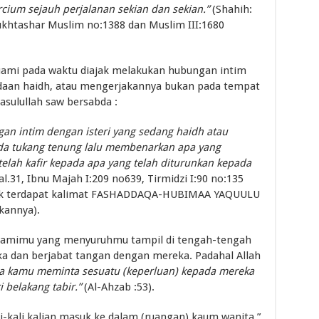
ium sejauh perjalanan sekian dan sekian.”
(Shahih:
ukhtashar Muslim no:1388 dan Muslim III:1680
suami pada waktu diajak melakukan hubungan intim
aan haidh, atau mengerjakannya bukan pada tempat
asulullah saw bersabda :
n intim dengan isteri yang sedang haidh atau
da tukang tenung lalu membenarkan apa yang
elah kafir kepada apa yang telah diturunkan kepada
al.31, Ibnu Majah I:209 no639, Tirmidzi I:90 no:135
idak terdapat kalimat FASHADDAQA-HUBIMAA YAQUULU
kannya).
suamimu yang menyuruhmu tampil di tengah-tengah
ka dan berjabat tangan dengan mereka. Padahal Allah
la kamu meminta sesuatu (keperluan) kepada mereka
i belakang tabir.”
(Al-Ahzab :53).
i-kali kalian masuk ke dalam (ruangan) kaum wanita,”