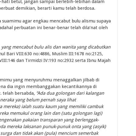
-hati betul, jangan sampai berlebih-lebihan dalam
buat demikian, berarti kamu telah berdosa.
a suamimu agar engkau mencabut bulu alismu supaya
adahal perbuatan ini benar-benar telah dila’nat oleh
yang mencabut bulu alis dan wanita yang dicabutkan
ul Bari VIII:630 no:4886, Muslim III:1678 no:2125,
VIII:146 dan Tirmidzi IV:193 no:2932 serta Ibnu Majah
uamimu yang menyuruhmu menaggalkan jilbab di
ena dia ingin membanggakan kecantikannya di
. telah bersabda,
“Ada dua golongan dari kalangan
 neraka yang belum pernah saya lihat
a mereka) ialah suatu kaum yang memiliki cambuk
reka memukul orang lain dan (satu golongan lagi)
ngenakan pakaian transparan yang berlenggak-
da mereka laksanan punuk-punuk onta yang (asyik)
 surga dan tidak akan (pula) mencium semerbak