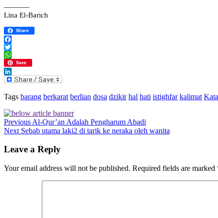
———–
Lina El-Barich
Share
Facebook
Twitter
WhatsApp
Save
LinkedIn
Tags
barang
berkarat
berlian
dosa
dzikir
hal
hati
istighfar
kalimat
Kat
Previous
Al-Qur’an Adalah Pengharum Abadi
Next
Sebab utama laki2 di tarik ke neraka oleh wanita
Leave a Reply
Your email address will not be published.
Required fields are marked