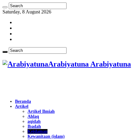
Saturday, 8 August 2026
Arabiyatuna Arabiyatuna
Beranda
Artikel
Artikel Ilmiah
Ahlaq
aqidah
Ibadah
Keislaman
Kewanitaan (islam)