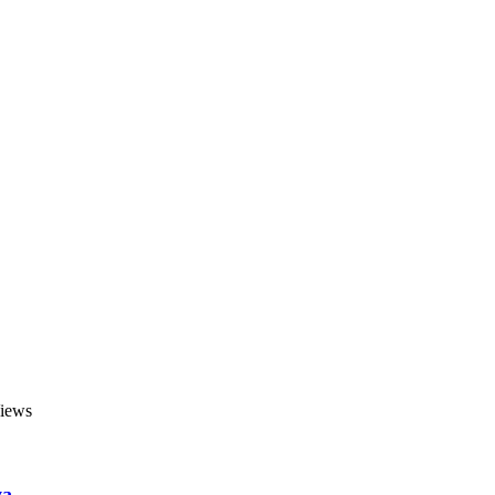
iews
ya