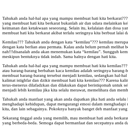
Tahukah anda hal-hal apa yang mampu membuat hati kita berkarat??? K
yang membuat hati kita berkarat bukanlah air dan udara melainkan k
keimanan dan ketakwaan seseorang. Selain itu, kelalaian dan dosa y
membuat hati kita berkarat akibat terlalu seringnya kita berbuat lalai 
Kemilau??? Tahukah anda dengan kata “kemilau”??? kemilau merupaka
dengan kata berlian atau permata. Kalau anda belum pernah melihat b
nah!!!disanalah anda akan menemukan kata “kemilau”. Sungguh kemil
meskipun bentuknya tidak indah. Sama halnya dengan hati kita.
Tahukah anda hal-hal apa yang mampu membuat hati kita kemilau??? K
atau barang-barang berbahan kaca kemilau adalah seringnya barang-
membuat barang-barang tersebut menjadi kemilau, sedangkan hal-hal ya
kalimat istighfar dan dzikir membuat hati kita kemilau??? Karena kal
terus-menerus dilafadzkan dan dilakukan dapat beristiqomah untuk s
menjadi lebih kemilau jika kita selalu merawat, memelihara dan membe
Tahukah anda manfaat yang akan anda dapatkan jika hati anda selalu
menghadapi kehidupan, dapat mengurangi emosi dalam menghadapi si
kita, dan lain sebagainya. Pokoknya banyak banget deh manfaat yang d
Sekarang tinggal anda yang memilih, mau membuat hati anda berkara
yang berbeda-beda. Semoga dapat bermanfaat dan secepatnya anda da