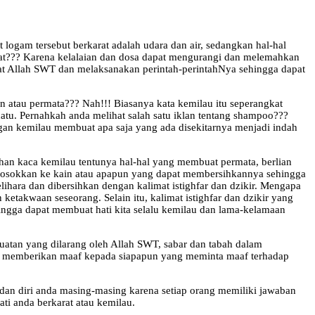
logam tersebut berkarat adalah udara dan air, sedangkan hal-hal
arat??? Karena kelalaian dan dosa dapat mengurangi dan melemahkan
gat Allah SWT dan melaksanakan perintah-perintahNya sehingga dapat
 atau permata??? Nah!!! Biasanya kata kemilau itu seperangkat
atu. Pernahkah anda melihat salah satu iklan tentang shampoo???
an kemilau membuat apa saja yang ada disekitarnya menjadi indah
han kaca kemilau tentunya hal-hal yang membuat permata, berlian
-gosokkan ke kain atau apapun yang dapat membersihkannya sehingga
lihara dan dibersihkan dengan kalimat istighfar dan dzikir. Mengapa
etakwaan seseorang. Selain itu, kalimat istighfar dan dzikir yang
ingga dapat membuat hati kita selalu kemilau dan lama-kelamaan
uatan yang dilarang oleh Allah SWT, sabar dan tabah dalam
ah memberikan maaf kepada siapapun yang meminta maaf terhadap
dan diri anda masing-masing karena setiap orang memiliki jawaban
ati anda berkarat atau kemilau.