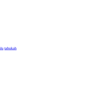
alu
tahukah