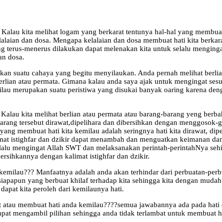
alau kita melihat logam yang berkarat tentunya hal-hal yang membuat 
elalaian dan dosa. Mengapa kelalaian dan dosa membuat hati kita berk
ang terus-menerus dilakukan dapat melenakan kita untuk selalu mengin
dan dosa.
n suatu cahaya yang begitu menyilaukan. Anda pernah melihat berlian
erlian atau permata. Gimana kalau anda saya ajak untuk mengingat sesu
au merupakan suatu peristiwa yang disukai banyak oaring karena deng
alau kita melihat berlian atau permata atau barang-barang yeng berba
barang tersebut dirawat,dipelihara dan dibersihkan dengan menggosok
ng membuat hati kita kemilau adalah seringnya hati kita dirawat, dipe
imat istighfar dan dzikir dapat menambah dan menguatkan keimanan dan k
elalu mengingat Allah SWT dan melaksanakan perintah-perintahNya seh
rsihkannya dengan kalimat istighfar dan dzikir.
 kemilau??? Manfaatnya adalah anda akan terhindar dari perbuatan-perb
apapun yang berbuat khilaf terhadap kita sehingga kita dengan mud
apat kita peroleh dari kemilaunya hati.
t atau membuat hati anda kemilau????semua jawabannya ada pada hati 
pat mengambil pilihan sehingga anda tidak terlambat untuk membuat h