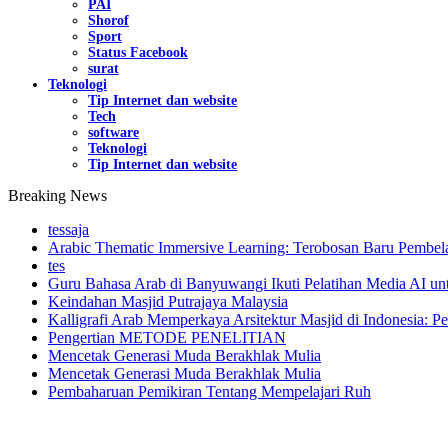
PAI
Shorof
Sport
Status Facebook
surat
Teknologi
Tip Internet dan website
Tech
software
Teknologi
Tip Internet dan website
Breaking News
tessaja
Arabic Thematic Immersive Learning: Terobosan Baru Pembela
tes
Guru Bahasa Arab di Banyuwangi Ikuti Pelatihan Media AI un
Keindahan Masjid Putrajaya Malaysia
Kalligrafi Arab Memperkaya Arsitektur Masjid di Indonesia: Pe
Pengertian METODE PENELITIAN
Mencetak Generasi Muda Berakhlak Mulia
Mencetak Generasi Muda Berakhlak Mulia
Pembaharuan Pemikiran Tentang Mempelajari Ruh