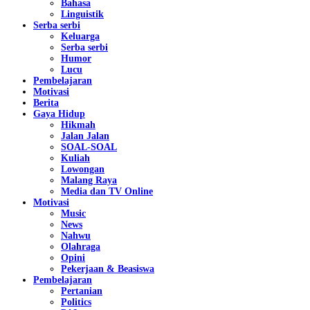
Bahasa
Linguistik
Serba serbi
Keluarga
Serba serbi
Humor
Lucu
Pembelajaran
Motivasi
Berita
Gaya Hidup
Hikmah
Jalan Jalan
SOAL-SOAL
Kuliah
Lowongan
Malang Raya
Media dan TV Online
Motivasi
Music
News
Nahwu
Olahraga
Opini
Pekerjaan & Beasiswa
Pembelajaran
Pertanian
Politics