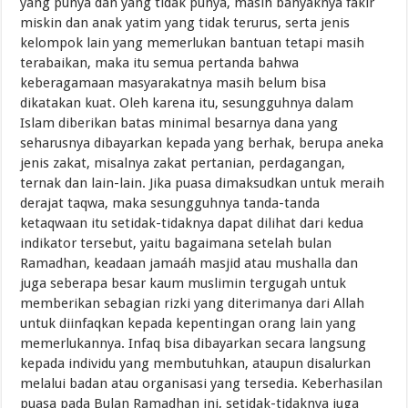
yang punya dan yang tidak punya, masih banyaknya fakir
miskin dan anak yatim yang tidak terurus, serta jenis
kelompok lain yang memerlukan bantuan tetapi masih
terabaikan, maka itu semua pertanda bahwa
keberagamaan masyarakatnya masih belum bisa
dikatakan kuat. Oleh karena itu, sesungguhnya dalam
Islam diberikan batas minimal besarnya dana yang
seharusnya dibayarkan kepada yang berhak, berupa aneka
jenis zakat, misalnya zakat pertanian, perdagangan,
ternak dan lain-lain. Jika puasa dimaksudkan untuk meraih
derajat taqwa, maka sesungguhnya tanda-tanda
ketaqwaan itu setidak-tidaknya dapat dilihat dari kedua
indikator tersebut, yaitu bagaimana setelah bulan
Ramadhan, keadaan jamaáh masjid atau mushalla dan
juga seberapa besar kaum muslimin tergugah untuk
memberikan sebagian rizki yang diterimanya dari Allah
untuk diinfaqkan kepada kepentingan orang lain yang
memerlukannya. Infaq bisa dibayarkan secara langsung
kepada individu yang membutuhkan, ataupun disalurkan
melalui badan atau organisasi yang tersedia. Keberhasilan
puasa pada Bulan Ramadhan ini, setidak-tidaknya juga