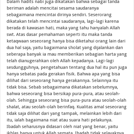
Dalam hadits nabi juga dikatakan bahwa sebagai tanda
beriman adalah mencitai sesama saudaranya
sebagaimana mencintai dirinya sendiri. Seserorang
dikatakan telah mencintai saudaranya, lagi-lagi karena
berada di kawasan hati, maka yang tahu hanyalah Allah
swt. Atas dasar pemahaman seperti itu maka tanda
ketaqwaan seseorang hanya bisa diketahui orang lain dari
dua hal saja, yaitu bagaimana sholat yang dijalankan dan
seberapa banyak ia mau memberikan sebagian harta yang
telah dianugerahkan oleh Allah kepadanya. Lagi-lagi
sesdungguhnya, pengetahuan tentang dua hal itu pun juga
hanya sebatas pada gerakan fisik. Bahwa apa yang bisa
dilihat dari seseorang hanya gerakannya. Selainnya itu
tidak bisa. Sebab sebagaimana dikatakan sebelumnya,
bahwa seseorang bisa bersikap pura-pura, atau seolah-
olah. Sehingga seseorang bisa pura-pura atau seolah-olah
shalat, atau seolah-olah berinfaq. Kualitas amal seseorang
tidak saja dilihat dari yang tampak, melainkan lebih dari
itu, ialah bagaimana niat atau suara hati pelakunya.
Ibadah seharusnya didasari oleh niat yang benar, yaitu
ikhlas hanya untuk Allah semata. Ibadah tidak selayaknya