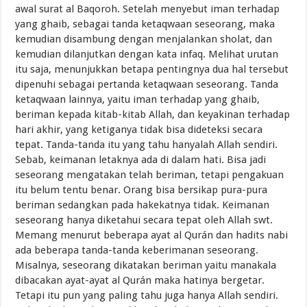
awal surat al Baqoroh. Setelah menyebut iman terhadap
yang ghaib, sebagai tanda ketaqwaan seseorang, maka
kemudian disambung dengan menjalankan sholat, dan
kemudian dilanjutkan dengan kata infaq. Melihat urutan
itu saja, menunjukkan betapa pentingnya dua hal tersebut
dipenuhi sebagai pertanda ketaqwaan seseorang. Tanda
ketaqwaan lainnya, yaitu iman terhadap yang ghaib,
beriman kepada kitab-kitab Allah, dan keyakinan terhadap
hari akhir, yang ketiganya tidak bisa dideteksi secara
tepat. Tanda-tanda itu yang tahu hanyalah Allah sendiri.
Sebab, keimanan letaknya ada di dalam hati. Bisa jadi
seseorang mengatakan telah beriman, tetapi pengakuan
itu belum tentu benar. Orang bisa bersikap pura-pura
beriman sedangkan pada hakekatnya tidak. Keimanan
seseorang hanya diketahui secara tepat oleh Allah swt.
Memang menurut beberapa ayat al Qurán dan hadits nabi
ada beberapa tanda-tanda keberimanan seseorang.
Misalnya, seseorang dikatakan beriman yaitu manakala
dibacakan ayat-ayat al Qurán maka hatinya bergetar.
Tetapi itu pun yang paling tahu juga hanya Allah sendiri.