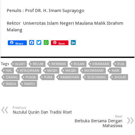
Penulis : Prof DR. H. Imam Suprayogo
Rektor Universitas Islam Negeri Maulana Malik Ibrahim
Malang
Facebook
Twitter
WhatsApp
LinkedIn
Share
Save
Tags
ALLAH
BELUM
BERIMAN
BULAN
DIKATAKAN
DUA
HAL
KETAQWAAN
MASIH
MASJID
MASYARAKAT
NABI
ORANG
PUASA
PURA
RAMADHAN
SESEORANG
SHOLAT
TANDA
WAKTU
Previous
Nuzulul Qurán Dan Tradisi Riset
Next
Berbuka Bersama Dengan
Mahasiswa