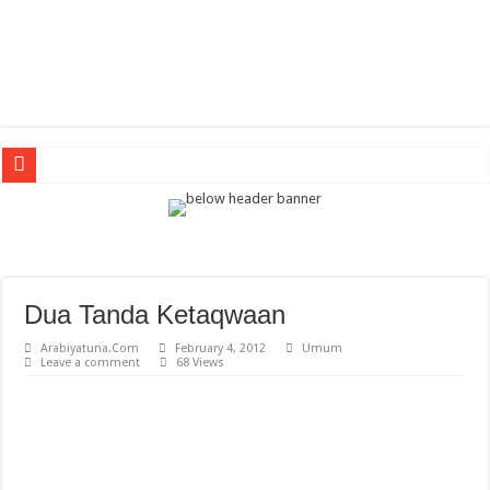
tessaja
Arabic Thematic Immersive Learning: Terobosan Baru Pembelajaran Bahasa Arab
tes
Guru Bahasa Arab di Banyuwangi Ikuti Pelatihan Media AI untuk Tingkatkan Pr
Dua Tanda Ketaqwaan
Keindahan Masjid Putrajaya Malaysia
Arabiyatuna.Com
February 4, 2012
Umum
Leave a comment
68 Views
Kalligrafi Arab Memperkaya Arsitektur Masjid di Indonesia: Perpaduan Seni, Bud
Pengertian METODE PENELITIAN
Mencetak Generasi Muda Berakhlak Mulia
Mencetak Generasi Muda Berakhlak Mulia