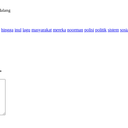
Malang
hingga
inul
lagu
masyarakat
mereka
noorman
polisi
politik
sistem
sosi
*