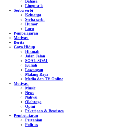
Bahasa
Linguistik
Serba serbi
Keluarga
Serba serbi
Humor
Lucu
Pembelajaran
Motivasi
Berita
Gaya Hidup
Hikmah
Jalan Jalan
SOAL-SOAL
Kuliah
Lowongan
Malang Raya
Media dan TV Online
Motivasi
Music
News
Nahwu
Olahraga
Opini
Pekerjaan & Beasiswa
Pembelajaran
Pertanian
Politics