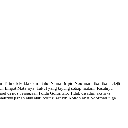
an Brimob Polda Gorontalo. Nama Briptu Noorman tiba-tiba melejit
kan Empat Mata’nya’ Tukul yang tayang setiap malam. Pasalnya
l di pos penjagaan Polda Gorontalo. Tidak disadari aksinya
itis papan atas atau politisi senior. Konon aksi Noorman juga