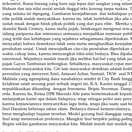
terkontrol. Ibarat burung yang baru saja lepas dari sangkar yang s
Hukum dan tata nilai sosial seolah tinggal teks kosong tanpa makna. T
yang selama ini dipegang. Gambaran kesejahteraan dan kehidupan yang
elite politik malah menyakitkan. karena itu, tidak berlebihan jika a
sudah muak dengan hiruk pikuk politik yang dari para elite. Mereka y
skandal Bank Century, kasus mafia pajak, belakangan mengenai ren
sidang paripurna dan seterusnya semuanya menjadikan tontonan publik
yang tertib dan kehidupan yang sejahtera sebagaimana diperkirakan.
menyadari bahwa demokrasi tidak serta merta menghasilkan kesejahte
perubahan sosial. Untuk mewujudkan cita-cita perubahan diperlukan
waktu cukup lama, karena menyangkut nilai-nilai budaya. Bisa dipah
emosional. Wujudnya mudah marah jika melihat hal-hal yang tidak pan
pajak Gayus Tambunan terbongkar. Sebaliknya, masyarakat cepat memb
emosional masyarakat kita. Ciri lain masyarakat demikian adalah ko
persoalan yang menyeret Ariel, Antasari Azhar, Sumiati, TKW asal
Malinda yang ngemplang dana nasabahnya sendiri di City Bank hingga 
kelahiran salah seorang putri terbaik negeri ini, R.A. Kartini tangg
terpublikasikan dibanding dengan fenomena Briptu Noorman. Dampa
reda. Karena itu, Ketua DPR Marzuki Alie patut berterimakasih kep
melanjutkan karier apa dalam hidupnya; tetap sebagai polisi atau pen
karena kepiawiannya menyanyikan lagu India, tetapi jika suatu saat 
Inul Daratista beberapa tahun silam. Bedanya diawal kemunculannya, N
berat menghadapi hujatan tersebut. Model goyang Inul dianggap san
Inul tetap meneruskan profesinya. Mungkin Inul berpikir paling-paling
Begitu sekilas gambaran masyarakat kita. Mudah marah dan mudah apr