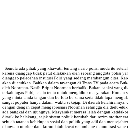
Semula ada pihak yang khawatir tentang nasib polisi muda itu setela
karena dianggap tidak patut dilakukan oleh seorang anggota polisi y
dianggap pelecehan institusi Polri yang sedang membangun citra. Ka
akan dijatuhkan. Bahkan dalam tayangan di Trans TV pada acara Buk
oleh Noorman. Nasib Briptu Noorman berbalik. Bukan sanksi yang dia 
terkait tugas Polri, selain tentu untuk menghibur masyarakat. Konta
yang minta tanda tangan dan berfoto bersama serta tidak lupa meng
sangat populer hanya dalam waktu sekejap. Di daerah kelahirannya,
dengan dengan cepat mengapresiasi Noorman sehingga dia dielu-eluka
ada pangkal dan ujungnya. Masyarakat merasa lelah dengan ketidakpa
ditarik ke belakang, sejak sistem politik berubah dari rezim otorit
sebuah tatanan kehidupan sosial dan politik yang adil dan mensejahtera
dianggap otoriter dan korup jatuh lewat gelombang demontrasi yang