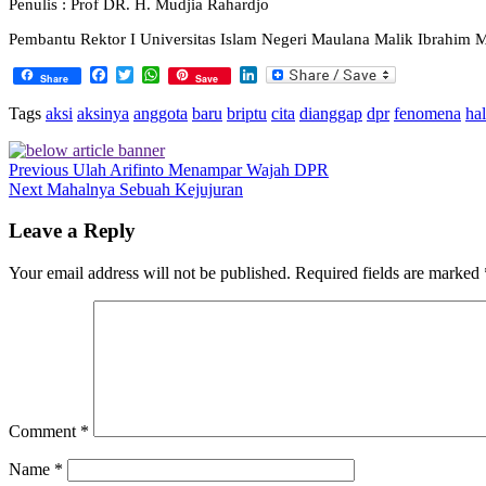
Penulis : Prof DR. H. Mudjia Rahardjo
Pembantu Rektor I Universitas Islam Negeri Maulana Malik Ibrahim 
Facebook
Twitter
WhatsApp
LinkedIn
Share
Save
Tags
aksi
aksinya
anggota
baru
briptu
cita
dianggap
dpr
fenomena
hal
Previous
Ulah Arifinto Menampar Wajah DPR
Next
Mahalnya Sebuah Kejujuran
Leave a Reply
Your email address will not be published.
Required fields are marked
Comment
*
Name
*