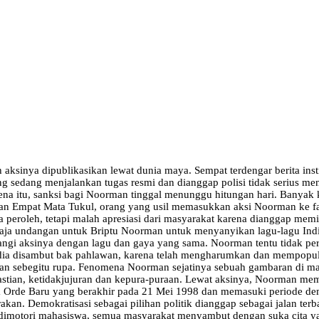
h aksinya dipublikasikan lewat dunia maya. Sempat terdengar berita in
ang sedang menjalankan tugas resmi dan dianggap polisi tidak serius 
rena itu, sanksi bagi Noorman tinggal menunggu hitungan hari. Banyak
an Empat Mata Tukul, orang yang usil memasukkan aksi Noorman ke fa
peroleh, tetapi malah apresiasi dari masyarakat karena dianggap memi
n saja undangan untuk Briptu Noorman untuk menyanyikan lagu-lagu Ind
ulangi aksinya dengan lagu dan gaya yang sama. Noorman tentu tidak
 dia disambut bak pahlawan, karena telah mengharumkan dan mempopuler
n sebegitu rupa. Fenomena Noorman sejatinya sebuah gambaran di mana
stian, ketidakjujuran dan kepura-puraan. Lewat aksinya, Noorman memec
er era Orde Baru yang berakhir pada 21 Mei 1998 dan memasuki periode 
kan. Demokratisasi sebagai pilihan politik dianggap sebagai jalan terba
 dimotori mahasiswa, semua masyarakat menyambut dengan suka cita ya