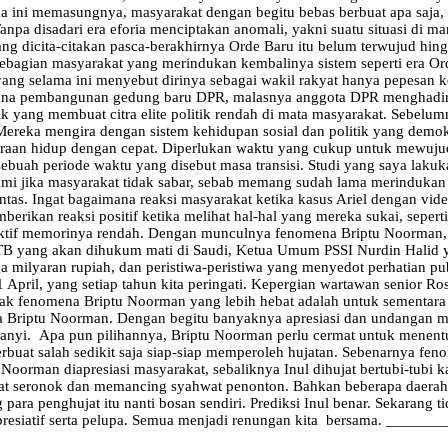
elama ini memasungnya, masyarakat dengan begitu bebas berbuat apa sa
anpa disadari era eforia menciptakan anomali, yakni suatu situasi di m
 dicita-citakan pasca-berakhirnya Orde Baru itu belum terwujud hingg
da sebagian masyarakat yang merindukan kembalinya sistem seperti era 
ang selama ini menyebut dirinya sebagai wakil rakyat hanya pepesan kos
cana pembangunan gedung baru DPR, malasnya anggota DPR menghadiri
 yang membuat citra elite politik rendah di mata masyarakat. Sebelum
 Mereka mengira dengan sistem kehidupan sosial dan politik yang demok
raan hidup dengan cepat. Diperlukan waktu yang cukup untuk mewujudkan
 sebuah periode waktu yang disebut masa transisi. Studi yang saya l
ami jika masyarakat tidak sabar, sebab memang sudah lama merindukan
tas. Ingat bagaimana reaksi masyarakat ketika kasus Ariel dengan vide
erikan reaksi positif ketika melihat hal-hal yang mereka sukai, sepe
lektif memorinya rendah. Dengan munculnya fenomena Briptu Noorman, 
 NTB yang akan dihukum mati di Saudi, Ketua Umum PSSI Nurdin Halid
milyaran rupiah, dan peristiwa-peristiwa yang menyedot perhatian publ
al 21 April, yang setiap tahun kita peringati. Kepergian wartawan seni
k fenomena Briptu Noorman yang lebih hebat adalah untuk sementara
ada Briptu Noorman. Dengan begitu banyaknya apresiasi dan undangan
yanyi. Apa pun pilihannya, Briptu Noorman perlu cermat untuk menentuk
berbuat salah sedikit saja siap-siap memperoleh hujatan. Sebenarnya 
oorman diapresiasi masyarakat, sebaliknya Inul dihujat bertubi-tubi k
gat seronok dan memancing syahwat penonton. Bahkan beberapa daerah
 para penghujat itu nanti bosan sendiri. Prediksi Inul benar. Sekarang 
esiatif serta pelupa. Semua menjadi renungan kita bersama. ________