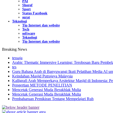
PAI
Shorof
Sport
Status Facebook
surat
Teknologi
Tip Internet dan website
Tech
software
Teknologi
Tip Internet dan website
Breaking News
tessaja
Arabic Thematic Immersive Learning: Terobosan Baru Pembela
tes
Guru Bahasa Arab di Banyuwangi Ikuti Pelatihan Media AI un
Keindahan Masjid Putrajaya Malaysia
Kalligrafi Arab Memperkaya Arsitektur Masjid di Indonesia: Pe
Pengertian METODE PENELITIAN
Mencetak Generasi Muda Berakhlak Mulia
Mencetak Generasi Muda Berakhlak Mulia
Pembaharuan Pemikiran Tentang Mempelajari Ruh