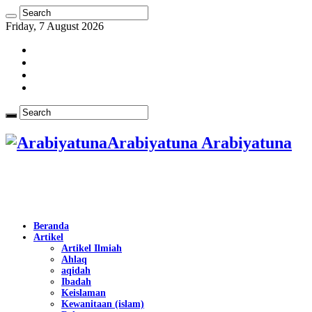
Friday, 7 August 2026
Arabiyatuna Arabiyatuna
Beranda
Artikel
Artikel Ilmiah
Ahlaq
aqidah
Ibadah
Keislaman
Kewanitaan (islam)