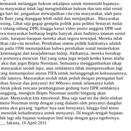
ja, termasuk melanggar hukum sekalipun untuk memenuhi hajatnya.
ana masyarakat tidak lagi mengindahkan hukum dan tata nilai sosial
a hari ini. jangankan mewujudkan cita-cita masyarakat, ulah para
Orde Baru yang dianggap lebih stabil dan menjanjikan. Masyarakat
ong. Lihat saja gegap gempita politik para politisi Senayan mulai
 sidang-sidang DPR, hingga kasus video porno anggota DPR saat
nya masyarakat berharap begitu banyak akan hadirnya tatanan sosial
ratis, harapan-harapan mereka akan segera terwujud. Mereka tidak
 cita-cita tersebut. Perubahan sistem politik hakikatnya adalah
akukan pada 1996 menunjukkan bahwa perubahan sosial memerlukan
 ketenangan dan kesejahteraan hidup. Akibatnya, mereka bersikap
o pornonya mencuat. Hal yang sama juga terjadi ketika kasus mafia
rti aksi dan joget Briptu Noorman. Semuanya menggambarkan sikap
masyarakat seolah lupa, atau setidaknya tidak mempersoalkan lagi
 yang memanipulasi aturan FIFA untuk melanggengkan kekuasaannya,
ik lainnya. Masyarakat seolah tidak peduli dengan peringatan hari
or Rosihan Anwar dan penyanyi Ari Wibowo untuk selamanya kalah
 hiruk pikuk rencana pembangunan gedung baru DPR setidaknya
 manggung, mungkin Briptu Noorman sendiri bingung akan
an. Masyarakat kita emosional. Bisa saja saat ini dia dielu-elukan
fenomena Noorman mirip dengan yang dialami oleh penyanyi dangdut
arena aksi goyang ‘ngebor’nya saat bernyanyi, hingga Inul stress
 menolak kehadirannya untuk menyanyi. Di tengah-tengah hujatan.
tidak lagi ada hujatan walaupun Inul tetap dengan gaya ngebornya.
__ Jakarta, 16 April 2011