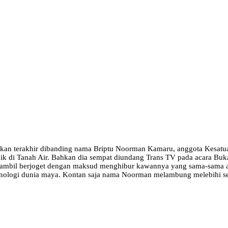
pekan terakhir dibanding nama Briptu Noorman Kamaru, anggota Kesatu
nik di Tanah Air. Bahkan dia sempat diundang Trans TV pada acara Bu
 sambil berjoget dengan maksud menghibur kawannya yang sama-sama ape
logi dunia maya. Kontan saja nama Noorman melambung melebihi selebr