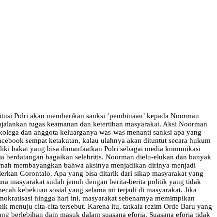
stitusi Polri akan memberikan sanksi ‘pembinaan’ kepada Noorman
menjalankan tugas keamanan dan ketertiban masyarakat. Aksi Noorman
 kolega dan anggota keluarganya was-was menanti sanksi apa yang
cebook sempat ketakutan, kalau ulahnya akan dituntut secara hukum
liki bakat yang bisa dimanfaatkan Polri sebagai media komunikasi
ia berdatangan bagaikan selebritis. Noorman dielu-elukan dan banyak
 pernah membayangkan bahwa aksinya menjadikan dirinya menjadi
kan Gorontalo. Apa yang bisa ditarik dari sikap masyarakat yang
 masyarakat sudah jenuh dengan berita-berita politik yang tidak
ah kebekuan sosial yang selama ini terjadi di masyarakat. Jika
demokratisasi hingga hari ini, masyarakat sebenarnya memimpikan
ik menuju cita-cita tersebut. Karena itu, tatkala rezim Orde Baru yang
ng berlebihan dam masuk dalam suasana eforia. Suasana eforia tidak