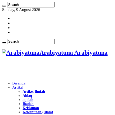
Sunday, 9 August 2026
Arabiyatuna Arabiyatuna
Beranda
Artikel
Artikel Ilmiah
Ahlaq
aqidah
Ibadah
Keislaman
Kewanitaan (islam)