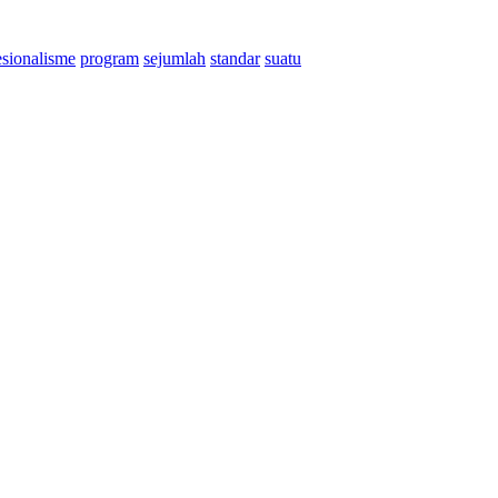
esionalisme
program
sejumlah
standar
suatu