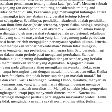
a kesalahan pemahaman tentang makna kata “profesi”. Menurut sebuah
a panjang (an occupation requiring considerable training and
m. Tidak berhenti di situ, kekacauan juga menyangkut hubungan antara
memangku jabatan-jabatan yang bersifat tertutup (closed
dan sebagainya. Sebaliknya, pendidikan akademik adalah pendidikan
lmu-ilmu dasar (basic sciences), seperti fisika, biologi, sosiologi,
 pembangunan adalah pendidikan akademik. Kerancuan antara konsep
u dianggap oleh masyarakat sebagai pemain profesional, sekalipun
akat yang satu ke masyarakat yang lain, bergantung pada perbedaan
isasi harus terlebih mengajukan pertanyaan: Apakah ukuran, kriteria,
sebut merupakan standar berkeabsahan? Bukan tidak mungkin,
 tenaga-tenaga profesional dari negara lain. Satu persoalan lagi
aku dalam suatu periode pasti mengalami perubahan. Standar
rubahan cukup penting dibandingkan dengan standar yang berlaku
 dan memutakhirkan standar yang digunakan. Kegagalan dalam
, yang pada gilirannya akan merugikan masya­rakat. Kekacauan
tanpa bersangkut-paut dengan masalah moralitas atau etika. Ketika
ersifat teknis, dan tidak berurusan dengan masalah mo­ral.” Ini
ral dan etika. Kasus bendungan Kedung Ombo, misalnya, menyeruak
h kemanusiaan, yang tentu saja harus ditangani dengan mengacu
gan masalah-masa­lah moralitas ini. Menjadi semakin jelas, pengertian
nghargaan, tetapi juga menyentuh dimensi moral. Karena itu,
g berfungsi mengatur perilaku para anggota masyarakat profesi. Tentu
 tidak mengindahkan sama sekali norma-norma etika. (tulisan ini