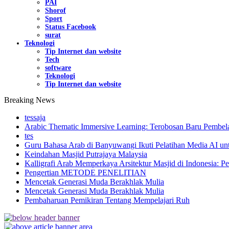
PAI
Shorof
Sport
Status Facebook
surat
Teknologi
Tip Internet dan website
Tech
software
Teknologi
Tip Internet dan website
Breaking News
tessaja
Arabic Thematic Immersive Learning: Terobosan Baru Pembela
tes
Guru Bahasa Arab di Banyuwangi Ikuti Pelatihan Media AI un
Keindahan Masjid Putrajaya Malaysia
Kalligrafi Arab Memperkaya Arsitektur Masjid di Indonesia: Pe
Pengertian METODE PENELITIAN
Mencetak Generasi Muda Berakhlak Mulia
Mencetak Generasi Muda Berakhlak Mulia
Pembaharuan Pemikiran Tentang Mempelajari Ruh