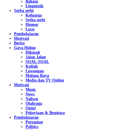
Bahasa
Linguistik
Serba serbi
Keluarga
Serba serbi
Humor
Lucu
Pembelajaran
Motivasi
Berita
Gaya Hidup
Hikmah
Jalan Jalan
SOAL-SOAL
Kuliah
Lowongan
Malang Raya
Media dan TV Online
Motivasi
Music
News
Nahwu
Olahraga
Opini
Pekerjaan & Beasiswa
Pembelajaran
Pertanian
Politics