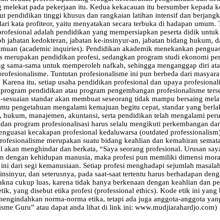
yang melekat pada pekerjaan itu. Kedua kekacauan itu bersumber kepad
ut pendidikan tinggi khusus dan rangkaian latihan intensif dan berjangk
asi dari kata profiteor, yaitu menyatakan secara terbuka di hadapan umu
rofesional adalah pendidikan yang mempersiapkan peserta didik untuk 
h jabatan kedokteran, jabatan ke-insinyur-an, jabatan bidang hukum, 
uan (academic inquiries). Pendidikan akademik menekankan penguasaan i
jelas merupakan pendidikan profesi, sedangkan program studi ekonomi
ang sama-sama untuk memperoleh nafkah, sehingga menganggap diri ata
 profesionalisme. Tuntutan profesionalisme ini pun berbeda dari masyar
 Karena itu, setiap usaha pendidikan profesional dan upaya profesional
m program pendidikan atau program pengembangan profesionalisme ter
-sesuaian standar akan membuat seseorang tidak mampu bersaing melawan
­-ilmu pengetahuan mengalami kemajuan begitu cepat, standar yang berl
i, hukum, manajemen, akuntansi, serta pendidikan telah mengalami pe
nal dan program profesionalisasi ha­rus selalu mengikuti perkembangan
uasai kecakapan profesional kedaluwarsa (outdated professionalism)
fesionalisme merupakan suatu bidang keahlian dan kemahiran semata, 
 akan menghindar dan berkata, “Saya seorang profesional. Urusan saya b
han dengan kehidupan manusia, maka profesi pun memiliki dimensi mo
ni dari segi kemanusiaan. Setiap profesi menghadapi sejumlah masala
, insinyur, dan sete­rusnya, pada saat-saat tertentu harus berhadapan den
akna cukup luas, karena tidak hanya berkenaan dengan keahlian dan pe
ik, yang disebut etika profesi (professional ethics). Kode etik ini yan
 mengindahkan norma-norma etika, tetapi ada juga anggota-anggota yang
isme Guru” atau dapat anda lihat di link ini: www.mudjiarahardjo.com)