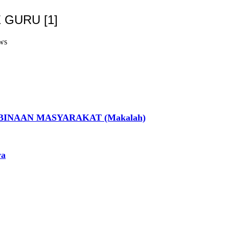
GURU [1]
ws
INAAN MASYARAKAT (Makalah)
ya