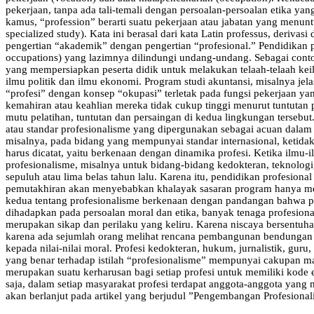
pekerjaan, tanpa ada tali-temali dengan persoalan-persoalan etika 
kamus, “profession” berarti suatu pekerjaan atau jabatan yang menunt
specialized study). Kata ini berasal dari kata Latin professus, deriv
pengertian “akademik” dengan pengertian “profesional.” Pendidikan p
occupations) yang lazimnya dilindungi undang-undang. Sebagai conto
yang mempersiapkan peserta didik untuk melakukan telaah-telaah keilm
ilmu politik dan ilmu ekonomi. Program studi akuntansi, misalnya 
“profesi” dengan konsep “okupasi” terletak pada fungsi pekerjaan y
kemahiran atau ke­ahlian mereka tidak cukup tinggi menurut tuntutan
mutu pelatihan, tuntutan dan persaingan di kedua lingkungan tersebut.
atau standar profesionalisme yang dipergunakan sebagai acuan dala
misalnya, pada bidang yang mempunyai standar internasional, ketidak
harus dicatat, yaitu berkenaan dengan dinamika profesi. Ketika ilmu
profesionalisme, misalnya untuk bidang-bidang kedokteran, teknolog
sepuluh atau lima belas tahun lalu. Karena itu, pendidikan profesio
pemutakhiran akan menyebabkan khalayak sasaran program hanya meng
kedua tentang profesionalisme berkenaan dengan pandangan bahwa pro
dihadapkan pada persoalan moral dan etika, banyak tenaga profesional
merupakan sikap dan perilaku yang keliru. Karena niscaya bersentu
karena ada sejumlah orang melihat rencana pembangunan bendungan i
kepada nilai-nilai moral. Profesi kedokteran, hukum, jurnalistik, guru
yang benar terhadap istilah “profesionalisme” mempunyai cakup­an m
merupakan suatu kerharusan bagi setiap profesi untuk memiliki kode et
saja, dalam setiap masyarakat profesi terdapat anggota-anggota yang
akan berlanjut pada artikel yang berjudul ”Pengembangan Profesional