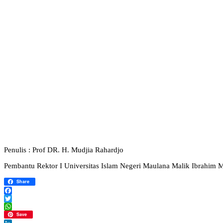
Penulis : Prof DR. H. Mudjia Rahardjo
Pembantu Rektor I Universitas Islam Negeri Maulana Malik Ibrahim 
Share
Facebook
Twitter
WhatsApp
Save