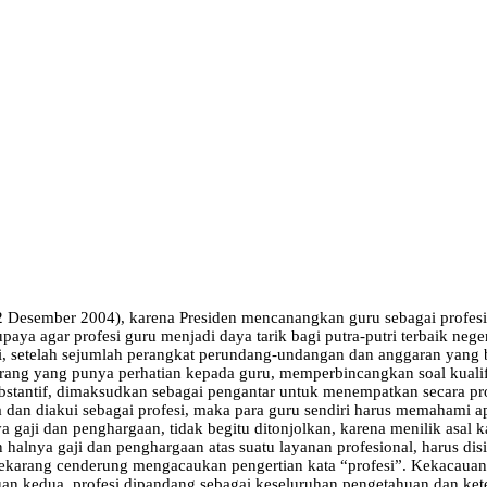
2 Desember 2004), karena Presiden mencanangkan guru sebagai profesi
aya agar profesi guru menjadi daya tarik bagi putra-putri terbaik neger
, setelah sejumlah perangkat perundang-undangan dan anggaran yang b
orang yang punya perhatian kepada guru, memperbincangkan soal kualifik
 substantif, dimaksudkan sebagai pengantar untuk menempatkan secara pr
a dan diakui sebagai profesi, maka para guru sendiri harus memahami 
 gaji dan penghargaan, tidak begitu ditonjolkan, karena menilik asal 
 halnya gaji dan penghargaan atas suatu layanan profesional, harus di
sekarang cenderung mengacaukan pengertian kata “profesi”. Kekacauan 
an kedua, profesi dipandang sebagai keseluruhan penge­tahuan dan ket