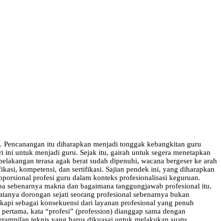
. Pencanangan itu diharapkan menjadi tonggak kebangkitan guru
i ini untuk menjadi guru. Sejak itu, gairah untuk segera menetapkan
elakangan terasa agak berat sudah dipenuhi, wacana bergeser ke arah
asi, kompetensi, dan sertifikasi. Sajian pendek ini, yang diharapkan
oporsional profesi guru dalam konteks profesionalisasi keguruan.
apa sebenarnya makna dan bagaimana tanggungjawab profesional itu.
katanya dorongan sejati seorang profesional sebenarnya bukan
sikapi sebagai konsekuensi dari layanan profesional yang penuh
pertama, kata “profesi” (profession) dianggap sama dengan
erampilan teknis yang harus dikuasai untuk melakukan suatu