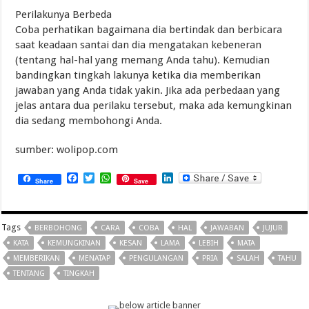
Perilakunya Berbeda
Coba perhatikan bagaimana dia bertindak dan berbicara
saat keadaan santai dan dia mengatakan kebeneran
(tentang hal-hal yang memang Anda tahu). Kemudian
bandingkan tingkah lakunya ketika dia memberikan
jawaban yang Anda tidak yakin. Jika ada perbedaan yang
jelas antara dua perilaku tersebut, maka ada kemungkinan
dia sedang membohongi Anda.
sumber: wolipop.com
Facebook
Twitter
WhatsApp
LinkedIn
Share
Save
Tags
BERBOHONG
CARA
COBA
HAL
JAWABAN
JUJUR
KATA
KEMUNGKINAN
KESAN
LAMA
LEBIH
MATA
MEMBERIKAN
MENATAP
PENGULANGAN
PRIA
SALAH
TAHU
TENTANG
TINGKAH