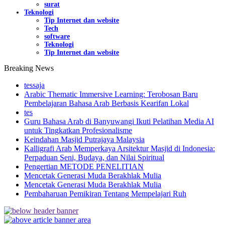
surat
Teknologi
Tip Internet dan website
Tech
software
Teknologi
Tip Internet dan website
Breaking News
tessaja
Arabic Thematic Immersive Learning: Terobosan Baru
Pembelajaran Bahasa Arab Berbasis Kearifan Lokal
tes
Guru Bahasa Arab di Banyuwangi Ikuti Pelatihan Media AI
untuk Tingkatkan Profesionalisme
Keindahan Masjid Putrajaya Malaysia
Kalligrafi Arab Memperkaya Arsitektur Masjid di Indonesia:
Perpaduan Seni, Budaya, dan Nilai Spiritual
Pengertian METODE PENELITIAN
Mencetak Generasi Muda Berakhlak Mulia
Mencetak Generasi Muda Berakhlak Mulia
Pembaharuan Pemikiran Tentang Mempelajari Ruh