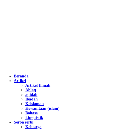
Beranda
Artikel
Artikel Ilmiah
Ahlaq
aqidah
Ibadah
Keislaman
Kewanitaan (islam)
Bahasa
Linguistik
Serba serbi
Keluarga