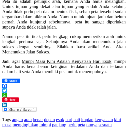
Peta itu adalah petunjuk arah, kemana Anda harus melangkah.
Untuk tujuan yang dekat atau tujuan yang sudah Anda ketahui,
Anda tidak perlu peta dalam bentuk fisik, sebab peta tersebut sudah
tergambar dalam pikiran Anda. Namun untuk tujuan jauh dan belum
pernah Anda kunjungi sebelumnya, peta itu sangat diperlukan
supaya Anda tidak salah jalan.
Namun peta itu tidak perlu lengkap, cukup memberikan arah untuk
lengkah pertama saja. Selanjutnya Anda akan menemukan jalan
sukses dengan sendirinya. Silahkan baca artikel Anda Akan
Menemukan Jalan Sukses.
Jadi, agar
Mimpi Masa Kini Adalah Kenyataan Hari Esok
, mimpi
Anda harus benar-benar keinginan terdalam Anda dan tertanam
dalam hati serta Anda memiliki peta untuk menempuhnya.
Share
Facebook
Twitter
WhatsApp
Save
LinkedIn
Tags
angan
arah
benar
depan
esok
hari
hati
impian
kenyataan
kini
masa
menginginkan
mimpi
panjang
perlu
peta
punya
sesuatu