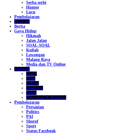
Serba serbi
Humor
Lucu
Pembelajaran
Motivasi
Berita
Gaya Hidup
Hikmah
Jalan Jalan
SOAL-SOAL
Kuliah
Lowongan
Malang Raya
Media dan TV Online
Motivasi
Music
News
Nahwu
Olahraga
Opini
Pekerjaan & Beasiswa
Pembelajaran
Pertanian
Politics
PAI
Shorof
Sport
Status Facebook