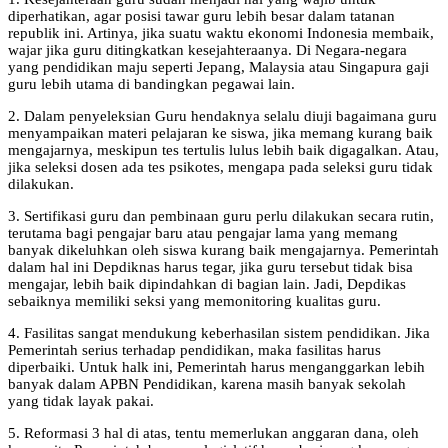
diperhatikan, agar posisi tawar guru lebih besar dalam tatanan
republik ini. Artinya, jika suatu waktu ekonomi Indonesia membaik,
wajar jika guru ditingkatkan kesejahteraanya. Di Negara-negara
yang pendidikan maju seperti Jepang, Malaysia atau Singapura gaji
guru lebih utama di bandingkan pegawai lain.
2. Dalam penyeleksian Guru hendaknya selalu diuji bagaimana guru
menyampaikan materi pelajaran ke siswa, jika memang kurang baik
mengajarnya, meskipun tes tertulis lulus lebih baik digagalkan. Atau,
jika seleksi dosen ada tes psikotes, mengapa pada seleksi guru tidak
dilakukan.
3. Sertifikasi guru dan pembinaan guru perlu dilakukan secara rutin,
terutama bagi pengajar baru atau pengajar lama yang memang
banyak dikeluhkan oleh siswa kurang baik mengajarnya. Pemerintah
dalam hal ini Depdiknas harus tegar, jika guru tersebut tidak bisa
mengajar, lebih baik dipindahkan di bagian lain. Jadi, Depdikas
sebaiknya memiliki seksi yang memonitoring kualitas guru.
4. Fasilitas sangat mendukung keberhasilan sistem pendidikan. Jika
Pemerintah serius terhadap pendidikan, maka fasilitas harus
diperbaiki. Untuk halk ini, Pemerintah harus menganggarkan lebih
banyak dalam APBN Pendidikan, karena masih banyak sekolah
yang tidak layak pakai.
5. Reformasi 3 hal di atas, tentu memerlukan anggaran dana, oleh