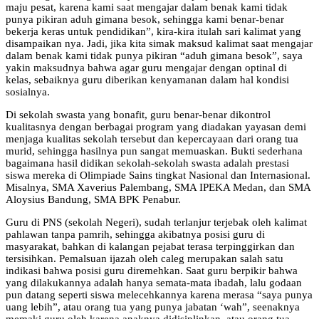
maju pesat, karena kami saat mengajar dalam benak kami tidak
punya pikiran aduh gimana besok, sehingga kami benar-benar
bekerja keras untuk pendidikan”, kira-kira itulah sari kalimat yang
disampaikan nya. Jadi, jika kita simak maksud kalimat saat mengajar
dalam benak kami tidak punya pikiran “aduh gimana besok”, saya
yakin maksudnya bahwa agar guru mengajar dengan optinal di
kelas, sebaiknya guru diberikan kenyamanan dalam hal kondisi
sosialnya.
Di sekolah swasta yang bonafit, guru benar-benar dikontrol
kualitasnya dengan berbagai program yang diadakan yayasan demi
menjaga kualitas sekolah tersebut dan kepercayaan dari orang tua
murid, sehingga hasilnya pun sangat memuaskan. Bukti sederhana
bagaimana hasil didikan sekolah-sekolah swasta adalah prestasi
siswa mereka di Olimpiade Sains tingkat Nasional dan Internasional.
Misalnya, SMA Xaverius Palembang, SMA IPEKA Medan, dan SMA
Aloysius Bandung, SMA BPK Penabur.
Guru di PNS (sekolah Negeri), sudah terlanjur terjebak oleh kalimat
pahlawan tanpa pamrih, sehingga akibatnya posisi guru di
masyarakat, bahkan di kalangan pejabat terasa terpinggirkan dan
tersisihkan. Pemalsuan ijazah oleh caleg merupakan salah satu
indikasi bahwa posisi guru diremehkan. Saat guru berpikir bahwa
yang dilakukannya adalah hanya semata-mata ibadah, lalu godaan
pun datang seperti siswa melecehkannya karena merasa “saya punya
uang lebih”, atau orang tua yang punya jabatan ‘wah”, seenaknya
memaki guru oleh karena anaknya didisiplinkan, atau orang tua