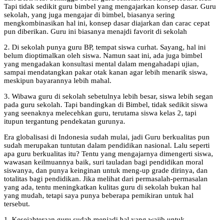
Tapi tidak sedikit guru bimbel yang mengajarkan konsep dasar. Guru
sekolah, yang juga mengajar di bimbel, biasanya sering
mengkombinasikan hal ini, konsep dasar diajarkan dan carac cepat
pun diberikan. Guru ini biasanya menajdi favorit di sekolah
2. Di sekolah punya guru BP, tempat siswa curhat. Sayang, hal ini
belum dioptimalkan oleh siswa. Namun saat ini, ada juga bimbel
yang mengadakan konsultasi mental dalam mengahadapi ujian,
sampai mendatangkan pakar otak kanan agar lebih menarik siswa,
meskipun bayarannya lebih mahal.
3. Wibawa guru di sekolah sebetulnya lebih besar, siswa lebih segan
pada guru sekolah. Tapi bandingkan di Bimbel, tidak sedikit siswa
yang seenaknya melecehkan guru, terutama siswa kelas 2, tapi
itupun tergantung pendekatan gurunya.
Era globalisasi di Indonesia sudah mulai, jadi Guru berkualitas pun
sudah merupakan tuntutan dalam pendidikan nasional. Lalu seperti
apa guru berkualitas itu? Tentu yang mengajarnya dimengerti siswa,
wawasan keilmuannya baik, suri tauladan bagi pendidikan moral
siswanya, dan punya keinginan untuk meng-up grade dirinya, dan
totalitas bagi pendidikan. Jika melihat dari permasalah-permasalan
yang ada, tentu meningkatkan kulitas guru di sekolah bukan hal
yang mudah, tetapi saya punya beberapa pemikiran untuk hal
tersebut.
1. Kesejahteraan guru sudah menjadi hal yang wajib untuk