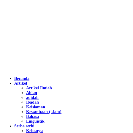
Beranda
Artikel
Artikel Ilmiah
Ahlaq
aqidah
Ibadah
Keislaman
Kewanitaan (islam)
Bahasa
Linguistik
Serba serbi
Keluarga