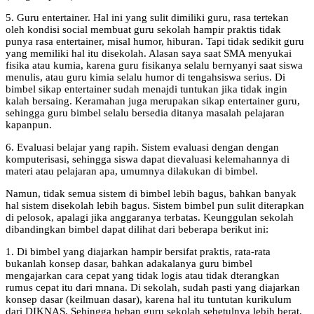
5. Guru entertainer. Hal ini yang sulit dimiliki guru, rasa tertekan
oleh kondisi social membuat guru sekolah hampir praktis tidak
punya rasa entertainer, misal humor, hiburan. Tapi tidak sedikit guru
yang memiliki hal itu disekolah. Alasan saya saat SMA menyukai
fisika atau kumia, karena guru fisikanya selalu bernyanyi saat siswa
menulis, atau guru kimia selalu humor di tengahsiswa serius. Di
bimbel sikap entertainer sudah menajdi tuntukan jika tidak ingin
kalah bersaing. Keramahan juga merupakan sikap entertainer guru,
sehingga guru bimbel selalu bersedia ditanya masalah pelajaran
kapanpun.
6. Evaluasi belajar yang rapih. Sistem evaluasi dengan dengan
komputerisasi, sehingga siswa dapat dievaluasi kelemahannya di
materi atau pelajaran apa, umumnya dilakukan di bimbel.
Namun, tidak semua sistem di bimbel lebih bagus, bahkan banyak
hal sistem disekolah lebih bagus. Sistem bimbel pun sulit diterapkan
di pelosok, apalagi jika anggaranya terbatas. Keunggulan sekolah
dibandingkan bimbel dapat dilihat dari beberapa berikut ini:
1. Di bimbel yang diajarkan hampir bersifat praktis, rata-rata
bukanlah konsep dasar, bahkan adakalanya guru bimbel
mengajarkan cara cepat yang tidak logis atau tidak dterangkan
rumus cepat itu dari mnana. Di sekolah, sudah pasti yang diajarkan
konsep dasar (keilmuan dasar), karena hal itu tuntutan kurikulum
dari DIKNAS. Sehingga beban guru sekolah sebetulnya lebih berat.