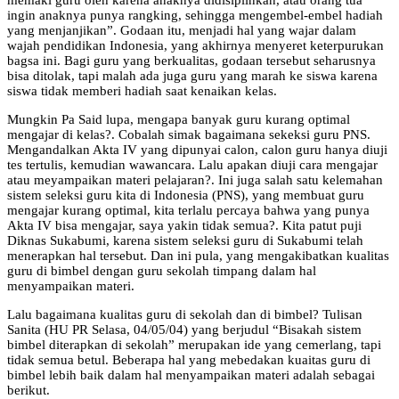
ingin anaknya punya rangking, sehingga mengembel-embel hadiah
yang menjanjikan”. Godaan itu, menjadi hal yang wajar dalam
wajah pendidikan Indonesia, yang akhirnya menyeret keterpurukan
bagsa ini. Bagi guru yang berkualitas, godaan tersebut seharusnya
bisa ditolak, tapi malah ada juga guru yang marah ke siswa karena
siswa tidak memberi hadiah saat kenaikan kelas.
Mungkin Pa Said lupa, mengapa banyak guru kurang optimal
mengajar di kelas?. Cobalah simak bagaimana sekeksi guru PNS.
Mengandalkan Akta IV yang dipunyai calon, calon guru hanya diuji
tes tertulis, kemudian wawancara. Lalu apakan diuji cara mengajar
atau meyampaikan materi pelajaran?. Ini juga salah satu kelemahan
sistem seleksi guru kita di Indonesia (PNS), yang membuat guru
mengajar kurang optimal, kita terlalu percaya bahwa yang punya
Akta IV bisa mengajar, saya yakin tidak semua?. Kita patut puji
Diknas Sukabumi, karena sistem seleksi guru di Sukabumi telah
menerapkan hal tersebut. Dan ini pula, yang mengakibatkan kualitas
guru di bimbel dengan guru sekolah timpang dalam hal
menyampaikan materi.
Lalu bagaimana kualitas guru di sekolah dan di bimbel? Tulisan
Sanita (HU PR Selasa, 04/05/04) yang berjudul “Bisakah sistem
bimbel diterapkan di sekolah” merupakan ide yang cemerlang, tapi
tidak semua betul. Beberapa hal yang mebedakan kuaitas guru di
bimbel lebih baik dalam hal menyampaikan materi adalah sebagai
berikut.