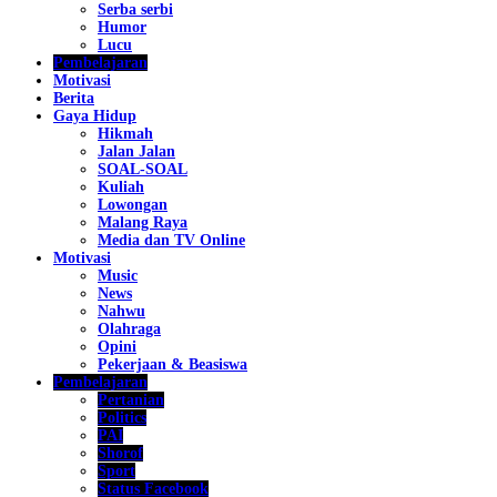
Serba serbi
Humor
Lucu
Pembelajaran
Motivasi
Berita
Gaya Hidup
Hikmah
Jalan Jalan
SOAL-SOAL
Kuliah
Lowongan
Malang Raya
Media dan TV Online
Motivasi
Music
News
Nahwu
Olahraga
Opini
Pekerjaan & Beasiswa
Pembelajaran
Pertanian
Politics
PAI
Shorof
Sport
Status Facebook