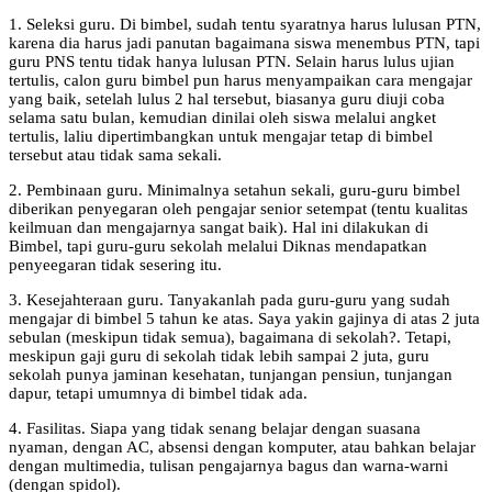
1. Seleksi guru. Di bimbel, sudah tentu syaratnya harus lulusan PTN,
karena dia harus jadi panutan bagaimana siswa menembus PTN, tapi
guru PNS tentu tidak hanya lulusan PTN. Selain harus lulus ujian
tertulis, calon guru bimbel pun harus menyampaikan cara mengajar
yang baik, setelah lulus 2 hal tersebut, biasanya guru diuji coba
selama satu bulan, kemudian dinilai oleh siswa melalui angket
tertulis, laliu dipertimbangkan untuk mengajar tetap di bimbel
tersebut atau tidak sama sekali.
2. Pembinaan guru. Minimalnya setahun sekali, guru-guru bimbel
diberikan penyegaran oleh pengajar senior setempat (tentu kualitas
keilmuan dan mengajarnya sangat baik). Hal ini dilakukan di
Bimbel, tapi guru-guru sekolah melalui Diknas mendapatkan
penyeegaran tidak sesering itu.
3. Kesejahteraan guru. Tanyakanlah pada guru-guru yang sudah
mengajar di bimbel 5 tahun ke atas. Saya yakin gajinya di atas 2 juta
sebulan (meskipun tidak semua), bagaimana di sekolah?. Tetapi,
meskipun gaji guru di sekolah tidak lebih sampai 2 juta, guru
sekolah punya jaminan kesehatan, tunjangan pensiun, tunjangan
dapur, tetapi umumnya di bimbel tidak ada.
4. Fasilitas. Siapa yang tidak senang belajar dengan suasana
nyaman, dengan AC, absensi dengan komputer, atau bahkan belajar
dengan multimedia, tulisan pengajarnya bagus dan warna-warni
(dengan spidol).