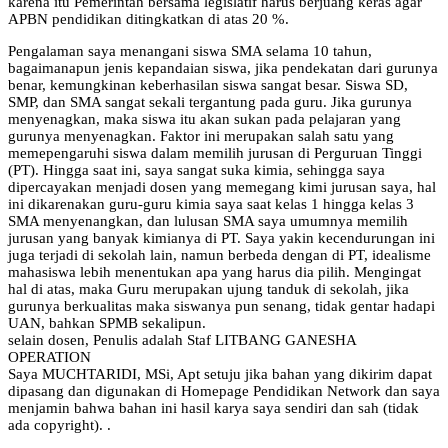
karena itu Pemerintah bersama legislatif harus berjuang keras agar
APBN pendidikan ditingkatkan di atas 20 %.
Pengalaman saya menangani siswa SMA selama 10 tahun,
bagaimanapun jenis kepandaian siswa, jika pendekatan dari gurunya
benar, kemungkinan keberhasilan siswa sangat besar. Siswa SD,
SMP, dan SMA sangat sekali tergantung pada guru. Jika gurunya
menyenagkan, maka siswa itu akan sukan pada pelajaran yang
gurunya menyenagkan. Faktor ini merupakan salah satu yang
memepengaruhi siswa dalam memilih jurusan di Perguruan Tinggi
(PT). Hingga saat ini, saya sangat suka kimia, sehingga saya
dipercayakan menjadi dosen yang memegang kimi jurusan saya, hal
ini dikarenakan guru-guru kimia saya saat kelas 1 hingga kelas 3
SMA menyenangkan, dan lulusan SMA saya umumnya memilih
jurusan yang banyak kimianya di PT. Saya yakin kecendurungan ini
juga terjadi di sekolah lain, namun berbeda dengan di PT, idealisme
mahasiswa lebih menentukan apa yang harus dia pilih. Mengingat
hal di atas, maka Guru merupakan ujung tanduk di sekolah, jika
gurunya berkualitas maka siswanya pun senang, tidak gentar hadapi
UAN, bahkan SPMB sekalipun.
selain dosen, Penulis adalah Staf LITBANG GANESHA
OPERATION
Saya MUCHTARIDI, MSi, Apt setuju jika bahan yang dikirim dapat
dipasang dan digunakan di Homepage Pendidikan Network dan saya
menjamin bahwa bahan ini hasil karya saya sendiri dan sah (tidak
ada copyright). .