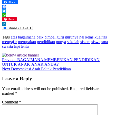
Share
Facebook
Twitter
WhatsApp
Save
LinkedIn
Tags
atas
bagaimana
baik
bimbel
guru
gurunya
hal
kelas
kualitas
mengajar
merupakan
pendidikan
punya
sekolah
sistem
siswa
sma
swasta
tapi
tentu
Previous
BAGAIMANA MEMBERIKAN PENDIDIKAN
UNTUK ANAK-ANAK ANDA?
Next
Domestikasi Arah Politik Pendidikan
Leave a Reply
Your email address will not be published.
Required fields are
marked
*
Comment
*