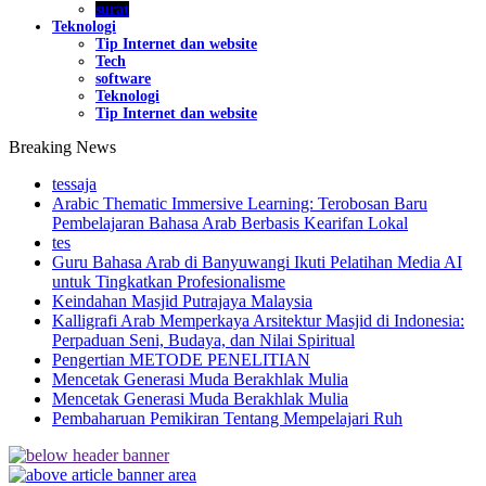
surat
Teknologi
Tip Internet dan website
Tech
software
Teknologi
Tip Internet dan website
Breaking News
tessaja
Arabic Thematic Immersive Learning: Terobosan Baru
Pembelajaran Bahasa Arab Berbasis Kearifan Lokal
tes
Guru Bahasa Arab di Banyuwangi Ikuti Pelatihan Media AI
untuk Tingkatkan Profesionalisme
Keindahan Masjid Putrajaya Malaysia
Kalligrafi Arab Memperkaya Arsitektur Masjid di Indonesia:
Perpaduan Seni, Budaya, dan Nilai Spiritual
Pengertian METODE PENELITIAN
Mencetak Generasi Muda Berakhlak Mulia
Mencetak Generasi Muda Berakhlak Mulia
Pembaharuan Pemikiran Tentang Mempelajari Ruh