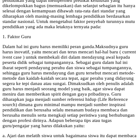
pendidikan yang dapat memperoleh predikat kelulusan yang
dikelompokkan bagus (memuaskan) dan selanjut sebagian itu hanya
selesai dengan kemampuan dibawah rata-rata dari standar yang
diharapkan oleh masing-masing lembaga pendidikan berdasarkan
standar nasional. Untuk mengetahui faktor penyebab turunnya mutu
pendidikan yang ada maka letaknya ternyata pada:
1. Faktor Guru
Dalam hal ini guru harus memiliki peran ganda.Maksudnya guru
harus inovatif, yaitu mencari dan terus mencari hal-hal baru ( current
ivent case ) untuk membekali diri dalam mendayung awal kepada
peserta didik sebagai tumpangannya. Sebagai guru dalam hal ini
ibarat seperti pendayung perahu dan siswa sebagai tumpangannya,
sehingga guru harus mendayung dan guru tersebut mencari metode-
metode dan kaidah-kaidah secara tepat, agar perahu yang didayung
segera ke tepi danau atau sungai. Dimaksudkan oleh penulis adalah
guru harus menjadi seorang model yang baik, agar siswa dapat
meniru dan memberikan spirit dengan gaya pribadinya. Guru
diharapkan juga menjadi sumber referensi hidup (Life Reference
sourch) dimana guru minimal mampu menjadi sumber inspirasi
pendidikan dan berusaha selalu menanam budaya membaca dan
berusaha menulis serta mengkaji setiap peristiwa yang berhubungan
dengan profesi dirinya. Adapun beberapa tips atau tugas
guru/pengajar yang harus dilakukan yaitu:
a. Ajari dan melatih siswa untuk bagaimana siswa itu dapat membaca