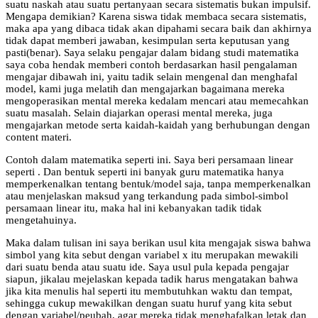
suatu naskah atau suatu pertanyaan secara sistematis bukan impulsif.
Mengapa demikian? Karena siswa tidak membaca secara sistematis,
maka apa yang dibaca tidak akan dipahami secara baik dan akhirnya
tidak dapat memberi jawaban, kesimpulan serta keputusan yang
pasti(benar). Saya selaku pengajar dalam bidang studi matematika
saya coba hendak memberi contoh berdasarkan hasil pengalaman
mengajar dibawah ini, yaitu tadik selain mengenal dan menghafal
model, kami juga melatih dan mengajarkan bagaimana mereka
mengoperasikan mental mereka kedalam mencari atau memecahkan
suatu masalah. Selain diajarkan operasi mental mereka, juga
mengajarkan metode serta kaidah-kaidah yang berhubungan dengan
content materi.
Contoh dalam matematika seperti ini. Saya beri persamaan linear
seperti . Dan bentuk seperti ini banyak guru matematika hanya
memperkenalkan tentang bentuk/model saja, tanpa memperkenalkan
atau menjelaskan maksud yang terkandung pada simbol-simbol
persamaan linear itu, maka hal ini kebanyakan tadik tidak
mengetahuinya.
Maka dalam tulisan ini saya berikan usul kita mengajak siswa bahwa
simbol yang kita sebut dengan variabel x itu merupakan mewakili
dari suatu benda atau suatu ide. Saya usul pula kepada pengajar
siapun, jikalau mejelaskan kepada tadik harus mengatakan bahwa
jika kita menulis hal seperti itu membutuhkan waktu dan tempat,
sehingga cukup mewakilkan dengan suatu huruf yang kita sebut
dengan variabel/peubah, agar mereka tidak menghafalkan letak dan