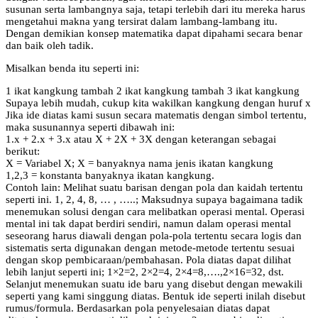
susunan serta lambangnya saja, tetapi terlebih dari itu mereka harus
mengetahui makna yang tersirat dalam lambang-lambang itu.
Dengan demikian konsep matematika dapat dipahami secara benar
dan baik oleh tadik.
Misalkan benda itu seperti ini:
1 ikat kangkung tambah 2 ikat kangkung tambah 3 ikat kangkung
Supaya lebih mudah, cukup kita wakilkan kangkung dengan huruf x
Jika ide diatas kami susun secara matematis dengan simbol tertentu,
maka susunannya seperti dibawah ini:
1.x + 2.x + 3.x atau X + 2X + 3X dengan keterangan sebagai
berikut:
X = Variabel X; X = banyaknya nama jenis ikatan kangkung
1,2,3 = konstanta banyaknya ikatan kangkung.
Contoh lain: Melihat suatu barisan dengan pola dan kaidah tertentu
seperti ini. 1, 2, 4, 8, … , …..; Maksudnya supaya bagaimana tadik
menemukan solusi dengan cara melibatkan operasi mental. Operasi
mental ini tak dapat berdiri sendiri, namun dalam operasi mental
seseorang harus diawali dengan pola-pola tertentu secara logis dan
sistematis serta digunakan dengan metode-metode tertentu sesuai
dengan skop pembicaraan/pembahasan. Pola diatas dapat dilihat
lebih lanjut seperti ini; 1×2=2, 2×2=4, 2×4=8,….,2×16=32, dst.
Selanjut menemukan suatu ide baru yang disebut dengan mewakili
seperti yang kami singgung diatas. Bentuk ide seperti inilah disebut
rumus/formula. Berdasarkan pola penyelesaian diatas dapat