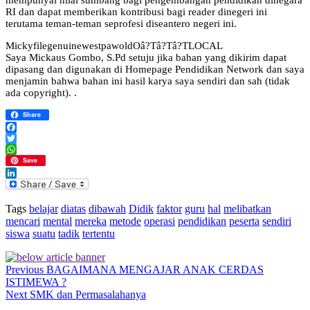
RI dan dapat memberikan kontribusi bagi reader dinegeri ini
terutama teman-teman seprofesi diseantero negeri ini.
MickyfilegenuinewestpawoldOâ?Tâ?Tâ?TLOCAL
Saya Mickaus Gombo, S.Pd setuju jika bahan yang dikirim dapat
dipasang dan digunakan di Homepage Pendidikan Network dan saya
menjamin bahwa bahan ini hasil karya saya sendiri dan sah (tidak
ada copyright). .
Share
Facebook
Twitter
WhatsApp
Save
LinkedIn
Tags
belajar
diatas
dibawah
Didik
faktor
guru
hal
melibatkan
mencari
mental
mereka
metode
operasi
pendidikan
peserta
sendiri
siswa
suatu
tadik
tertentu
Previous
BAGAIMANA MENGAJAR ANAK CERDAS
ISTIMEWA ?
Next
SMK dan Permasalahanya