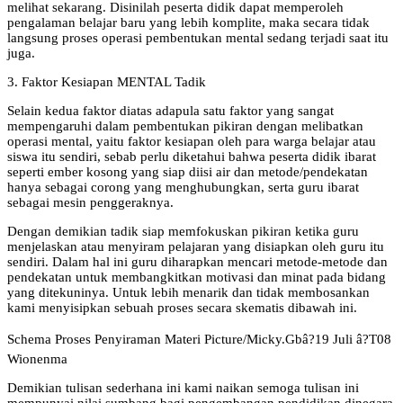
melihat sekarang. Disinilah peserta didik dapat memperoleh
pengalaman belajar baru yang lebih komplite, maka secara tidak
langsung proses operasi pembentukan mental sedang terjadi saat itu
juga.
3. Faktor Kesiapan MENTAL Tadik
Selain kedua faktor diatas adapula satu faktor yang sangat
mempengaruhi dalam pembentukan pikiran dengan melibatkan
operasi mental, yaitu faktor kesiapan oleh para warga belajar atau
siswa itu sendiri, sebab perlu diketahui bahwa peserta didik ibarat
seperti ember kosong yang siap diisi air dan metode/pendekatan
hanya sebagai corong yang menghubungkan, serta guru ibarat
sebagai mesin penggeraknya.
Dengan demikian tadik siap memfokuskan pikiran ketika guru
menjelaskan atau menyiram pelajaran yang disiapkan oleh guru itu
sendiri. Dalam hal ini guru diharapkan mencari metode-metode dan
pendekatan untuk membangkitkan motivasi dan minat pada bidang
yang ditekuninya. Untuk lebih menarik dan tidak membosankan
kami menyisipkan sebuah proses secara skematis dibawah ini.
Schema Proses Penyiraman Materi Picture/Micky.Gbâ?19 Juli â?T08
Wionenma
Demikian tulisan sederhana ini kami naikan semoga tulisan ini
mempunyai nilai sumbang bagi pengembangan pendidikan dinegara