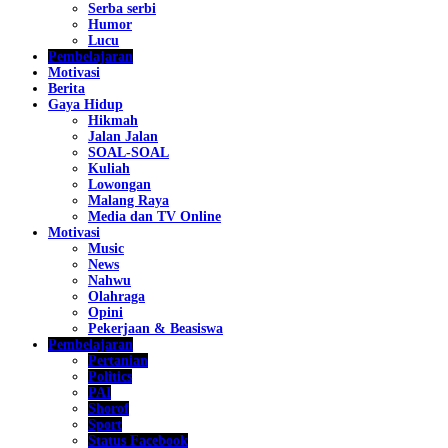
Serba serbi
Humor
Lucu
Pembelajaran
Motivasi
Berita
Gaya Hidup
Hikmah
Jalan Jalan
SOAL-SOAL
Kuliah
Lowongan
Malang Raya
Media dan TV Online
Motivasi
Music
News
Nahwu
Olahraga
Opini
Pekerjaan & Beasiswa
Pembelajaran
Pertanian
Politics
PAI
Shorof
Sport
Status Facebook