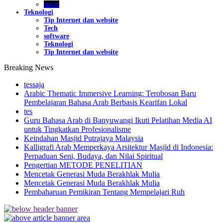
surat
Teknologi
Tip Internet dan website
Tech
software
Teknologi
Tip Internet dan website
Breaking News
tessaja
Arabic Thematic Immersive Learning: Terobosan Baru
Pembelajaran Bahasa Arab Berbasis Kearifan Lokal
tes
Guru Bahasa Arab di Banyuwangi Ikuti Pelatihan Media AI
untuk Tingkatkan Profesionalisme
Keindahan Masjid Putrajaya Malaysia
Kalligrafi Arab Memperkaya Arsitektur Masjid di Indonesia:
Perpaduan Seni, Budaya, dan Nilai Spiritual
Pengertian METODE PENELITIAN
Mencetak Generasi Muda Berakhlak Mulia
Mencetak Generasi Muda Berakhlak Mulia
Pembaharuan Pemikiran Tentang Mempelajari Ruh