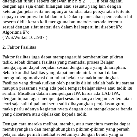
ditetapkan rumus seperti dibawah ini: n x 2 = …, n bisa diganti
dengan apa saja entah bilangan atau sesuatu yang lain dengan
keterangan jelas serta mempunyai kondisi atau persyaratan tertentu
supaya mempunyai nilai dan arti. Dalam pemecahan-pemecahan ini
peserta didik kerap kali menggunakan metode-metode tertentu
sesuai dengan sifat materi dan dalam hal seperti ini disebut â?o
Algoritma â?o
( W.S.Winkel 16:1987 )
2. Faktor Fasilitas
Faktor fasilitas juga dapat mempengaruhi pembentukan pikiran
tadik, sebab dimana fasilitas yang memadai proses Belajar
mengajarpun dapat berjalan sesuai dengan apa yang diharapkan.
Sebab kondisi fasilitas yang dapat membentuk pribadi dalam
mengundang motivasi dan minat belajar semakin meningkat.
Fasilitas yang dimaksudkan oleh penulis disini adalah baik itu sarana
maupun prasarana yang ada pada tempat belajar siswa atau tadik itu
sendiri. Misalkan dalam mempelajari IPA harus ada LAB IPA,
dengan tujuan agar mempelajari sesuatu hanya dengan ceritera atau
teori saja sulit dipahami serta sulit dibayangkan penjelasan guru,
maka perlu adanya kegiatan nyata dengan cara mengekspose benda
yang diceritera atau dijelaskan kepada tadik.
Dengan cara mereka melihat, meraba, atau mencium mereka dapat
membayangkan dan menghubungkan pikiran-pikiran yang pernah
pelajari atau pernah melihat sebelumnya dengan benda yang ia