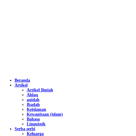
Beranda
Artikel
Artikel Ilmiah
Ahlaq
aqidah
Ibadah
Keislaman
Kewanitaan (islam)
Bahasa
Linguistik
Serba serbi
Keluarga