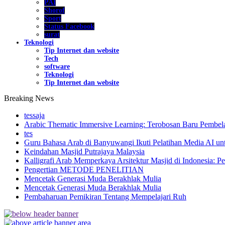
PAI
Shorof
Sport
Status Facebook
surat
Teknologi
Tip Internet dan website
Tech
software
Teknologi
Tip Internet dan website
Breaking News
tessaja
Arabic Thematic Immersive Learning: Terobosan Baru Pembela
tes
Guru Bahasa Arab di Banyuwangi Ikuti Pelatihan Media AI un
Keindahan Masjid Putrajaya Malaysia
Kalligrafi Arab Memperkaya Arsitektur Masjid di Indonesia: Pe
Pengertian METODE PENELITIAN
Mencetak Generasi Muda Berakhlak Mulia
Mencetak Generasi Muda Berakhlak Mulia
Pembaharuan Pemikiran Tentang Mempelajari Ruh