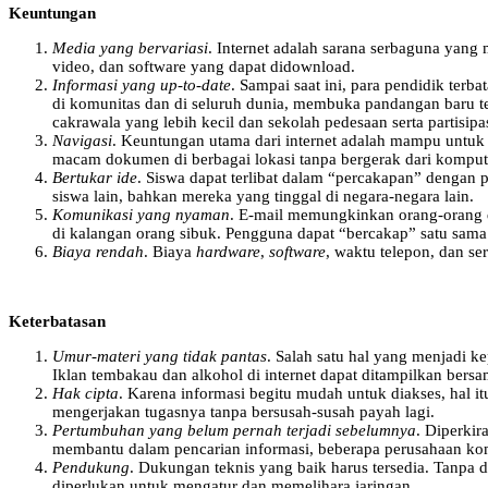
Keuntungan
Media yang bervariasi
. Internet adalah sarana serbaguna yang m
video, dan software yang dapat didownload.
Informasi yang up-to-date
. Sampai saat ini, para pendidik t
di komunitas dan di seluruh dunia, membuka pandangan baru te
cakrawala yang lebih kecil dan sekolah pedesaan serta partisip
Navigasi
. Keuntungan utama dari internet adalah mampu untu
macam dokumen di berbagai lokasi tanpa bergerak dari komput
Bertukar ide
. Siswa dapat terlibat dalam “percakapan” dengan p
siswa lain, bahkan mereka yang tinggal di negara-negara lain.
Komunikasi yang nyaman
. E-mail memungkinkan orang-orang d
di kalangan orang sibuk. Pengguna dapat “bercakap” satu sam
Biaya rendah
. Biaya
hardware
,
software
, waktu telepon, dan s
Keterbatasan
Umur-materi yang tidak pantas
. Salah satu hal yang menjadi ke
Iklan tembakau dan alkohol di internet dapat ditampilkan bers
Hak cipta
. Karena informasi begitu mudah untuk diakses, hal 
mengerjakan tugasnya tanpa bersusah-susah payah lagi.
Pertumbuhan yang belum pernah terjadi sebelumnya
. Diperkir
membantu dalam pencarian informasi, beberapa perusahaan kom
Pendukung
. Dukungan teknis yang baik harus tersedia. Tanpa
diperlukan untuk mengatur dan memelihara jaringan.