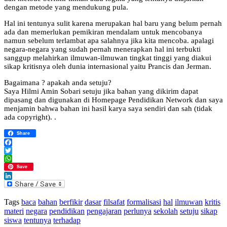
dengan metode yang mendukung pula.
Hal ini tentunya sulit karena merupakan hal baru yang belum pernah
ada dan memerlukan pemikiran mendalam untuk mencobanya
namun sebelum terlambat apa salahnya jika kita mencoba. apalagi
negara-negara yang sudah pernah menerapkan hal ini terbukti
sanggup melahirkan ilmuwan-ilmuwan tingkat tinggi yang diakui
sikap kritisnya oleh dunia internasional yaitu Prancis dan Jerman.
Bagaimana ? apakah anda setuju?
Saya Hilmi Amin Sobari setuju jika bahan yang dikirim dapat
dipasang dan digunakan di Homepage Pendidikan Network dan saya
menjamin bahwa bahan ini hasil karya saya sendiri dan sah (tidak
ada copyright). .
Share
Facebook
Twitter
WhatsApp
Save
LinkedIn
Tags
baca
bahan
berfikir
dasar
filsafat
formalisasi
hal
ilmuwan
kritis
materi
negara
pendidikan
pengajaran
perlunya
sekolah
setuju
sikap
siswa
tentunya
terhadap