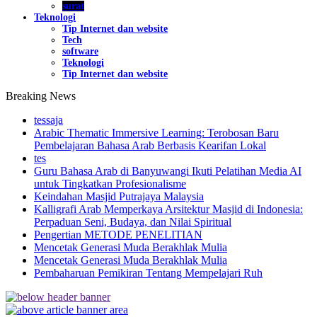
surat
Teknologi
Tip Internet dan website
Tech
software
Teknologi
Tip Internet dan website
Breaking News
tessaja
Arabic Thematic Immersive Learning: Terobosan Baru
Pembelajaran Bahasa Arab Berbasis Kearifan Lokal
tes
Guru Bahasa Arab di Banyuwangi Ikuti Pelatihan Media AI
untuk Tingkatkan Profesionalisme
Keindahan Masjid Putrajaya Malaysia
Kalligrafi Arab Memperkaya Arsitektur Masjid di Indonesia:
Perpaduan Seni, Budaya, dan Nilai Spiritual
Pengertian METODE PENELITIAN
Mencetak Generasi Muda Berakhlak Mulia
Mencetak Generasi Muda Berakhlak Mulia
Pembaharuan Pemikiran Tentang Mempelajari Ruh