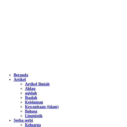
Beranda
Artikel
Artikel Ilmiah
Ahlaq
aqidah
Ibadah
Keislaman
Kewanitaan (islam)
Bahasa
Linguistik
Serba serbi
Keluarga