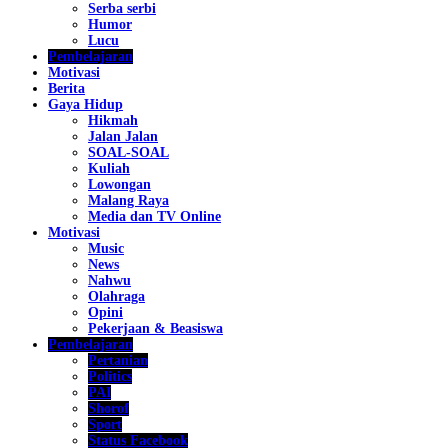
Serba serbi
Humor
Lucu
Pembelajaran
Motivasi
Berita
Gaya Hidup
Hikmah
Jalan Jalan
SOAL-SOAL
Kuliah
Lowongan
Malang Raya
Media dan TV Online
Motivasi
Music
News
Nahwu
Olahraga
Opini
Pekerjaan & Beasiswa
Pembelajaran
Pertanian
Politics
PAI
Shorof
Sport
Status Facebook