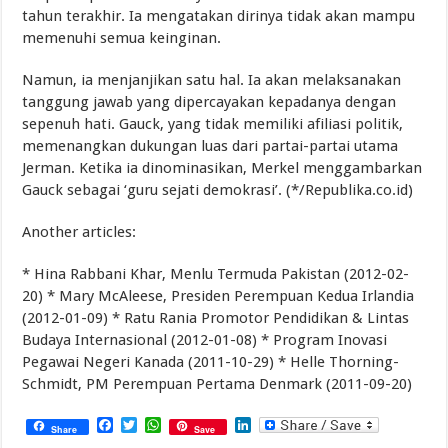
tahun terakhir. Ia mengatakan dirinya tidak akan mampu
memenuhi semua keinginan.
Namun, ia menjanjikan satu hal. Ia akan melaksanakan
tanggung jawab yang dipercayakan kepadanya dengan
sepenuh hati. Gauck, yang tidak memiliki afiliasi politik,
memenangkan dukungan luas dari partai-partai utama
Jerman. Ketika ia dinominasikan, Merkel menggambarkan
Gauck sebagai ‘guru sejati demokrasi’. (*/Republika.co.id)
Another articles:
* Hina Rabbani Khar, Menlu Termuda Pakistan (2012-02-
20) * Mary McAleese, Presiden Perempuan Kedua Irlandia
(2012-01-09) * Ratu Rania Promotor Pendidikan & Lintas
Budaya Internasional (2012-01-08) * Program Inovasi
Pegawai Negeri Kanada (2011-10-29) * Helle Thorning-
Schmidt, PM Perempuan Pertama Denmark (2011-09-20)
Facebook
Twitter
WhatsApp
LinkedIn
Share
Save