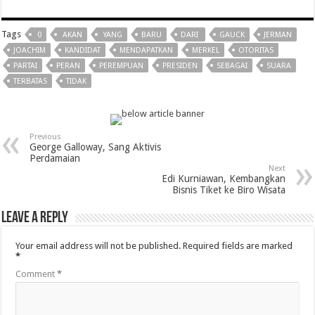
Tags
0
AKAN
YANG
BARU
DARI
GAUCK
JERMAN
JOACHIM
KANDIDAT
MENDAPATKAN
MERKEL
OTORITAS
PARTAI
PERAN
PEREMPUAN
PRESIDEN
SEBAGAI
SUARA
TERBATAS
TIDAK
Previous
George Galloway, Sang Aktivis
Perdamaian
Next
Edi Kurniawan, Kembangkan
Bisnis Tiket ke Biro Wisata
Leave a Reply
Your email address will not be published.
Required fields are marked
*
Comment
*