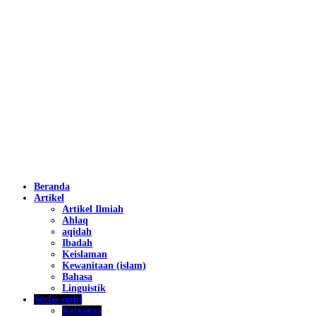
Beranda
Artikel
Artikel Ilmiah
Ahlaq
aqidah
Ibadah
Keislaman
Kewanitaan (islam)
Bahasa
Linguistik
Serba serbi
Keluarga