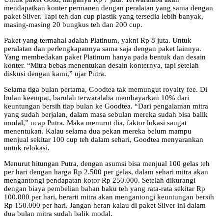
mendapatkan konter permanen dengan peralatan yang sama dengan
paket Silver. Tapi teh dan cup plastik yang tersedia lebih banyak,
masing-masing 20 bungkus teh dan 200 cup.
Paket yang termahal adalah Platinum, yakni Rp 8 juta. Untuk
peralatan dan perlengkapannya sama saja dengan paket lainnya.
Yang membedakan paket Platinum hanya pada bentuk dan desain
konter. “Mitra bebas menentukan desain konternya, tapi setelah
diskusi dengan kami,” ujar Putra.
Selama tiga bulan pertama, Goodtea tak memungut royalty fee. Di
bulan keempat, barulah terwaralaba membayarkan 10% dari
keuntungan bersih tiap bulan ke Goodtea. “Dari pengalaman mitra
yang sudah berjalan, dalam masa sebulan mereka sudah bisa balik
modal,” ucap Putra. Maka menurut dia, faktor lokasi sangat
menentukan. Kalau selama dua pekan mereka belum mampu
menjual sekitar 100 cup teh dalam sehari, Goodtea menyarankan
untuk relokasi.
Menurut hitungan Putra, dengan asumsi bisa menjual 100 gelas teh
per hari dengan harga Rp 2.500 per gelas, dalam sehari mitra akan
mengantongi pendapatan kotor Rp 250.000. Setelah dikurangi
dengan biaya pembelian bahan baku teh yang rata-rata sekitar Rp
100.000 per hari, berarti mitra akan mengantongi keuntungan bersih
Rp 150.000 per hari. Jangan heran kalau di paket Silver ini dalam
dua bulan mitra sudah balik modal.