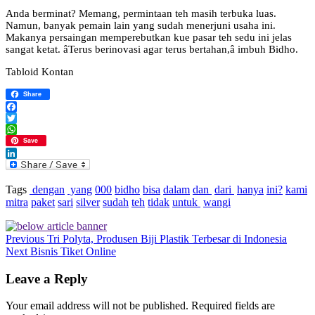
Anda berminat? Memang, permintaan teh masih terbuka luas.
Namun, banyak pemain lain yang sudah menerjuni usaha ini.
Makanya persaingan memperebutkan kue pasar teh sedu ini jelas
sangat ketat. âTerus berinovasi agar terus bertahan,â imbuh Bidho.
Tabloid Kontan
Share
Facebook
Twitter
WhatsApp
Save
LinkedIn
Tags
dengan
yang
000
bidho
bisa
dalam
dan
dari
hanya
ini?
kami
mitra
paket
sari
silver
sudah
teh
tidak
untuk
wangi
Previous
Tri Polyta, Produsen Biji Plastik Terbesar di Indonesia
Next
Bisnis Tiket Online
Leave a Reply
Your email address will not be published.
Required fields are