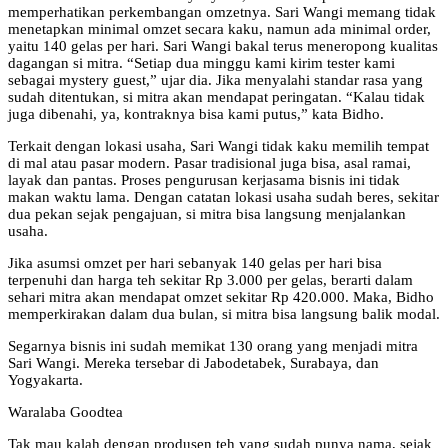
memperhatikan perkembangan omzetnya. Sari Wangi memang tidak
menetapkan minimal omzet secara kaku, namun ada minimal order,
yaitu 140 gelas per hari. Sari Wangi bakal terus meneropong kualitas
dagangan si mitra. “Setiap dua minggu kami kirim tester kami
sebagai mystery guest,” ujar dia. Jika menyalahi standar rasa yang
sudah ditentukan, si mitra akan mendapat peringatan. “Kalau tidak
juga dibenahi, ya, kontraknya bisa kami putus,” kata Bidho.
Terkait dengan lokasi usaha, Sari Wangi tidak kaku memilih tempat
di mal atau pasar modern. Pasar tradisional juga bisa, asal ramai,
layak dan pantas. Proses pengurusan kerjasama bisnis ini tidak
makan waktu lama. Dengan catatan lokasi usaha sudah beres, sekitar
dua pekan sejak pengajuan, si mitra bisa langsung menjalankan
usaha.
Jika asumsi omzet per hari sebanyak 140 gelas per hari bisa
terpenuhi dan harga teh sekitar Rp 3.000 per gelas, berarti dalam
sehari mitra akan mendapat omzet sekitar Rp 420.000. Maka, Bidho
memperkirakan dalam dua bulan, si mitra bisa langsung balik modal.
Segarnya bisnis ini sudah memikat 130 orang yang menjadi mitra
Sari Wangi. Mereka tersebar di Jabodetabek, Surabaya, dan
Yogyakarta.
Waralaba Goodtea
Tak mau kalah dengan produsen teh yang sudah punya nama, sejak