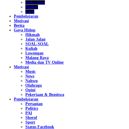
Serba serbi
Humor
Lucu
Pembelajaran
Motivasi
Berita
Gaya Hidup
Hikmah
Jalan Jalan
SOAL-SOAL
Kuliah
Lowongan
Malang Raya
Media dan TV Online
Motivasi
Music
News
Nahwu
Olahraga
Opini
Pekerjaan & Beasiswa
Pembelajaran
Pertanian
Politics
PAI
Shorof
Sport
Status Facebook