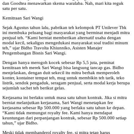
dan Goodtea menawarkan skema waralaba. Nah, mari kita reguk
satu per satu.
Kemitraan Sari Wangi
Sejak Agustus tahun lalu, pabrikan teh kelompok PT Unilever Tbk
ini membuka peluang bagi masyarakat yang berminat menjadi mitra
penjual teh. “Kami berniat memberikan alternatif usaha dengan
modal kecil, sekaligus mengedukasi masyarakat soal tradisi minum
teh,” ujar Bidho Travolta Khiunniko, Asisten Manajer
Pengembangan Bisnis Sari Wangi.
Dengan hanya merogoh kocek sebesar Rp 5,5 juta, peminat
kemitraan teh merek Sari Wangi bisa langsung tancap gas. Bidho
menjelaskan, dengan duit sekecil itu mitra berhak memperoleh
konter, kontainer tempat teh, mug untuk membikin teh tarik, teko
listrik, sendok pengaduk, seragam penjual, serta modal kerja berupa
sejumlah sachet teh berikut gelas.
Kerjasama ini berlaku untuk masa satu tahun kontrak. Jika si mitra
berniat melanjutkan kerjasama, Sari Wangi menetapkan fee
kerjasama sebesar Rp 500.000 yang berlaku satu tahun ke depan.
“Kami tidak memungut royalty fee. Kami hanya mendapat
keuntungan dari perpanjangan kontrak, sebesar Rp 500.000 setiap
tahun,” ujar Bidho.
Meski tidak membanderol royalty fee, si mitra tetap harus