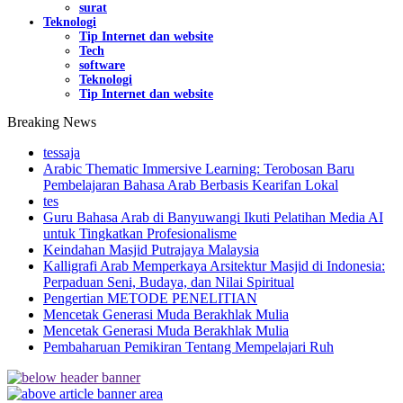
surat
Teknologi
Tip Internet dan website
Tech
software
Teknologi
Tip Internet dan website
Breaking News
tessaja
Arabic Thematic Immersive Learning: Terobosan Baru
Pembelajaran Bahasa Arab Berbasis Kearifan Lokal
tes
Guru Bahasa Arab di Banyuwangi Ikuti Pelatihan Media AI
untuk Tingkatkan Profesionalisme
Keindahan Masjid Putrajaya Malaysia
Kalligrafi Arab Memperkaya Arsitektur Masjid di Indonesia:
Perpaduan Seni, Budaya, dan Nilai Spiritual
Pengertian METODE PENELITIAN
Mencetak Generasi Muda Berakhlak Mulia
Mencetak Generasi Muda Berakhlak Mulia
Pembaharuan Pemikiran Tentang Mempelajari Ruh