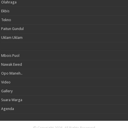
Olahraga
Ekbis
Tekno
Paitun Gundul
Uklam Uklam
Mbois Puol
Nawak Ewed
Opo Maneh..
Video
Gallery
Suara Warga
Agenda
© Copyright 2026, All Rights Reserved