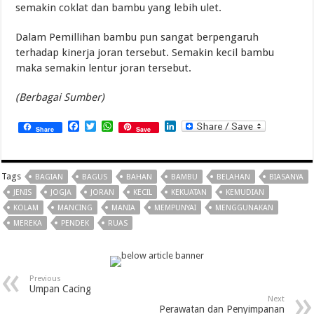
semakin coklat dan bambu yang lebih ulet.
Dalam Pemillihan bambu pun sangat berpengaruh
terhadap kinerja joran tersebut. Semakin kecil bambu
maka semakin lentur joran tersebut.
(Berbagai Sumber)
Facebook
Twitter
WhatsApp
LinkedIn
Share
Save
Tags
BAGIAN
BAGUS
BAHAN
BAMBU
BELAHAN
BIASANYA
JENIS
JOGJA
JORAN
KECIL
KEKUATAN
KEMUDIAN
KOLAM
MANCING
MANIA
MEMPUNYAI
MENGGUNAKAN
MEREKA
PENDEK
RUAS
Previous
Umpan Cacing
Next
Perawatan dan Penyimpanan