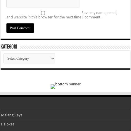
Save my name, email,
and website in this browser for the next time I comment.
Kategori
Kategori
Malang Raya
Halokes