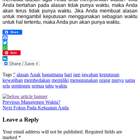
Anda bertahan pada alasan tidak punya waktu, maka Anda
akan terus tidak punya waktu. Jika Anda membuat alasan
untuk mengambil keputusan menggunakan sebagian waktu
untuk hal tertentu, maka Anda pun akan punya waktu.
Share
Facebook
Twitter
WhatsApp
Save
LinkedIn
Tags
”
alasan
Anak
bagaimana
hari
jam
jawaban
keputusan
kewajiban
membedakan
memiliki
menggunakan
orang
punya
sama
sela
seminggu
semua
tahu
waktu
Previous
Manajemen Waktu?
Next
Fokus Pada Kekuatan Anda
Leave a Reply
Your email address will not be published.
Required fields are
marked
*