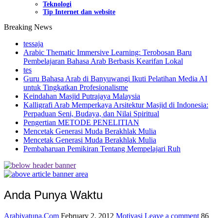
Teknologi
Tip Internet dan website
Breaking News
tessaja
Arabic Thematic Immersive Learning: Terobosan Baru
Pembelajaran Bahasa Arab Berbasis Kearifan Lokal
tes
Guru Bahasa Arab di Banyuwangi Ikuti Pelatihan Media AI
untuk Tingkatkan Profesionalisme
Keindahan Masjid Putrajaya Malaysia
Kalligrafi Arab Memperkaya Arsitektur Masjid di Indonesia:
Perpaduan Seni, Budaya, dan Nilai Spiritual
Pengertian METODE PENELITIAN
Mencetak Generasi Muda Berakhlak Mulia
Mencetak Generasi Muda Berakhlak Mulia
Pembaharuan Pemikiran Tentang Mempelajari Ruh
Anda Punya Waktu
Arabiyatuna.Com
February 2, 2012
Motivasi
Leave a comment
86