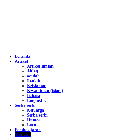
Beranda
Artikel
Artikel Ilmiah
Ahlaq
aqidah
Ibadah
Keislaman
Kewanitaan (islam)
Bahasa
Linguistik
Serba serbi
Keluarga
Serba serbi
Humor
Lucu
Pembelajaran
Motivasi