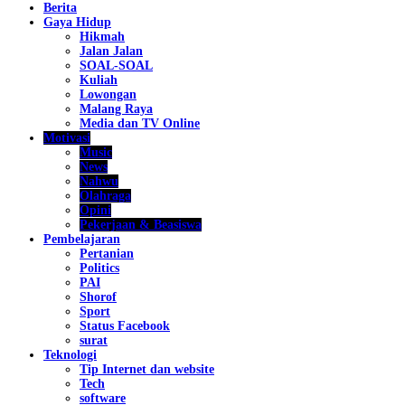
Berita
Gaya Hidup
Hikmah
Jalan Jalan
SOAL-SOAL
Kuliah
Lowongan
Malang Raya
Media dan TV Online
Motivasi
Music
News
Nahwu
Olahraga
Opini
Pekerjaan & Beasiswa
Pembelajaran
Pertanian
Politics
PAI
Shorof
Sport
Status Facebook
surat
Teknologi
Tip Internet dan website
Tech
software