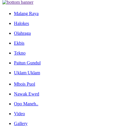
Malang Raya
Halokes
Olahraga
Ekbis
Tekno
Paitun Gundul
Uklam Uklam
Mbois Puol
Nawak Ewed
Opo Maneh..
Video
Gallery