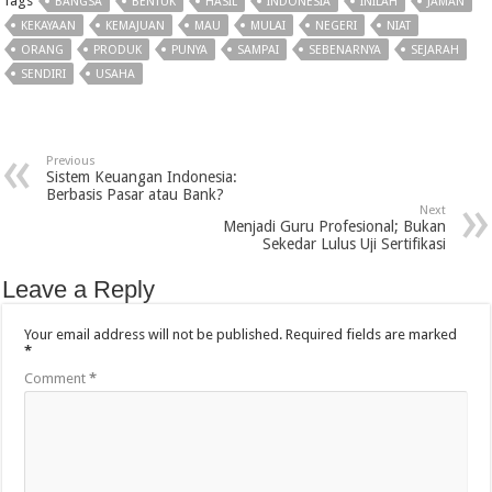
Tags
BANGSA
BENTUK
HASIL
INDONESIA
INILAH
JAMAN
KEKAYAAN
KEMAJUAN
MAU
MULAI
NEGERI
NIAT
ORANG
PRODUK
PUNYA
SAMPAI
SEBENARNYA
SEJARAH
SENDIRI
USAHA
Previous
Sistem Keuangan Indonesia:
Berbasis Pasar atau Bank?
Next
Menjadi Guru Profesional; Bukan
Sekedar Lulus Uji Sertifikasi
Leave a Reply
Your email address will not be published.
Required fields are marked
*
Comment
*