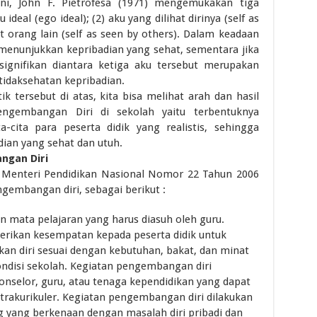
ni, John F. Pietrofesa (1971) mengemukakan tiga
 ideal (ego ideal); (2) aku yang dilihat dirinya (self as
hat orang lain (self as seen by others). Dalam keadaan
n menunjukkan kepribadian yang sehat, sementara jika
signifikan diantara ketiga aku tersebut merupakan
tidaksehatan kepribadian.
 tersebut di atas, kita bisa melihat arah dan hasil
engembangan Diri di sekolah yaitu terbentuknya
a-cita para peserta didik yang realistis, sehingga
dian yang sehat dan utuh.
ngan Diri
n Menteri Pendidikan Nasional Nomor 22 Tahun 2006
gembangan diri, sebagai berikut :
mata pelajaran yang harus diasuh oleh guru.
rikan kesempatan kepada peserta didik untuk
 diri sesuai dengan kebutuhan, bakat, dan minat
kondisi sekolah. Kegiatan pengembangan diri
 konselor, guru, atau tenaga kependidikan yang dapat
trakurikuler. Kegiatan pengembangan diri dilakukan
g yang berkenaan dengan masalah diri pribadi dan