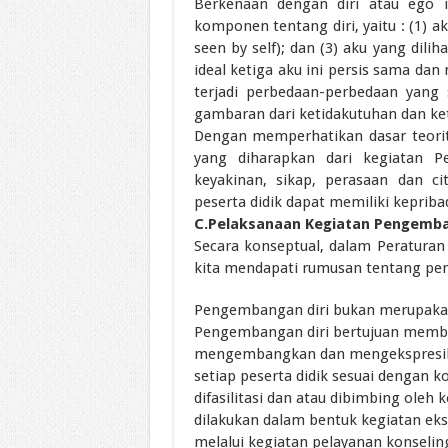
Berkenaan dengan diri atau ego i
komponen tentang diri, yaitu : (1) aku
seen by self); dan (3) aku yang dili
ideal ketiga aku ini persis sama da
terjadi perbedaan-perbedaan yang 
gambaran dari ketidakutuhan dan ke
Dengan memperhatikan dasar teoritik
yang diharapkan dari kegiatan P
keyakinan, sikap, perasaan dan cit
peserta didik dapat memiliki kepriba
C.Pelaksanaan Kegiatan Pengemba
Secara konseptual, dalam Peratura
kita mendapati rumusan tentang pen
Pengembangan diri bukan merupakan 
Pengembangan diri bertujuan membe
mengembangkan dan mengekspresikan
setiap peserta didik sesuai dengan 
difasilitasi dan atau dibimbing oleh
dilakukan dalam bentuk kegiatan eks
melalui kegiatan pelayanan konselin