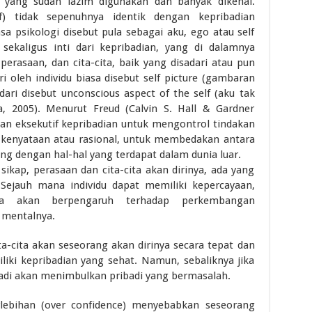
, yang sudah lazim digunakan dan banyak dikenal.
elf) tidak sepenuhnya identik dengan kepribadian
hasa psikologi disebut pula sebagai aku, ego atau self
ekaligus inti dari kepribadian, yang di dalamnya
perasaan, dan cita-cita, baik yang disadari atau pun
ri oleh individu biasa disebut self picture (gambaran
dari disebut unconscious aspect of the self (aku tak
, 2005). Menurut Freud (Calvin S. Hall & Gardner
kan eksekutif kepribadian untuk mengontrol tindakan
p kenyataan atau rasional, untuk membedakan antara
ng dengan hal-hal yang terdapat dalam dunia luar.
sikap, perasaan dan cita-cita akan dirinya, ada yang
is. Sejauh mana individu dapat memiliki kepercayaan,
nya akan berpengaruh terhadap perkembangan
 mentalnya.
ta-cita akan seseorang akan dirinya secara tepat dan
iki kepribadian yang sehat. Namun, sebaliknya jika
h jadi akan menimbulkan pribadi yang bermasalah.
rlebihan (over confidence) menyebabkan seseorang