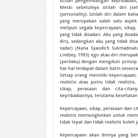
istilah pengembangan kepribadian
Meski sebetulnya istilah diri (s
(personality). Istilah diri dalam ba
yang merupakan salah satu aspek s
meliputi segala kepercayaan, sikap, 
yang tidak disadari. Aku yang disada
diri), sedangkan aku yang tidak disa
sadar) (Nana Syaodich Sukmadinata
Lindzey, 1993) ego atau diri merupa
(perilaku) dengan mengikuti prinsi
hal-hal terdapat dalam batin seseora
Setiap orang memiliki kepercayaan, 
realistis atau justru tidak realist
sikap, perasaan dan cita-cita
kepribadiannya, terutama kesehatan
Kepercayaan, sikap, perasaan dan ci
realistis memungkinkan untuk memil
tidak tepat dan tidak realistis bole
Kepercayaan akan dirinya yang be