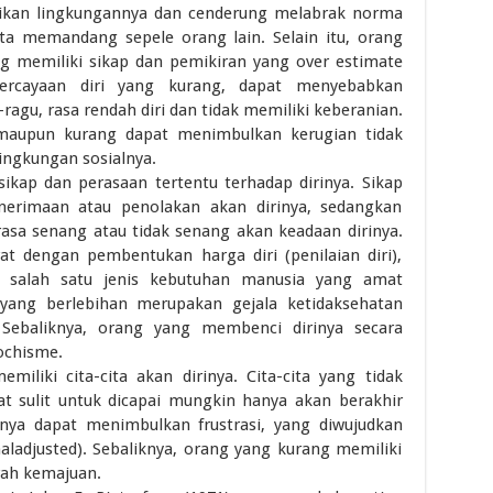
ikan lingkungannya dan cenderung melabrak norma
rta memandang sepele orang lain. Selain itu, orang
ng memiliki sikap dan pemikiran yang over estimate
percayaan diri yang kurang, dapat menyebabkan
agu, rasa rendah diri dan tidak memiliki keberanian.
 maupun kurang dapat menimbulkan kerugian tidak
lingkungan sosialnya.
sikap dan perasaan tertentu terhadap dirinya. Sikap
erimaan atau penolakan akan dirinya, sedangkan
asa senang atau tidak senang akan keadaan dirinya.
rat dengan pembentukan harga diri (penilaian diri),
salah satu jenis kebutuhan manusia yang amat
 yang berlebihan merupakan gejala ketidaksehatan
. Sebaliknya, orang yang membenci dirinya secara
ochisme.
miliki cita-cita akan dirinya. Cita-cita yang tidak
gat sulit untuk dicapai mungkin hanya akan berakhir
nya dapat menimbulkan frustrasi, yang diwujudkan
aladjusted). Sebaliknya, orang yang kurang memiliki
rah kemajuan.