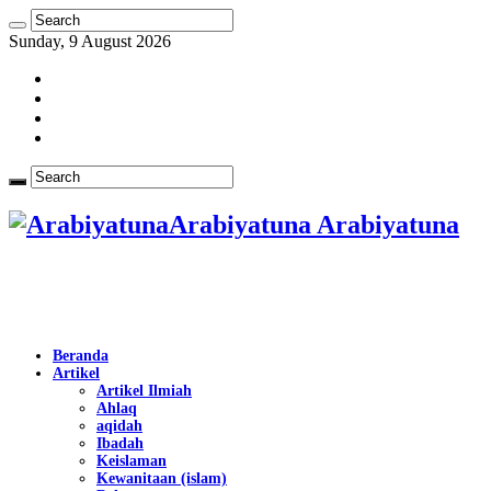
Sunday, 9 August 2026
Arabiyatuna Arabiyatuna
Beranda
Artikel
Artikel Ilmiah
Ahlaq
aqidah
Ibadah
Keislaman
Kewanitaan (islam)