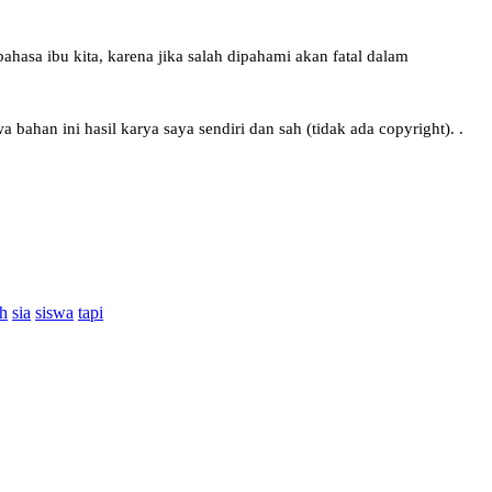
asa ibu kita, karena jika salah dipahami akan fatal dalam
han ini hasil karya saya sendiri dan sah (tidak ada copyright). .
ah
sia
siswa
tapi