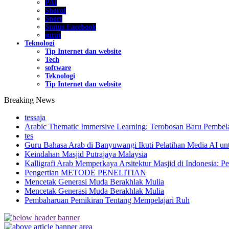
PAI
Shorof
Sport
Status Facebook
surat
Teknologi
Tip Internet dan website
Tech
software
Teknologi
Tip Internet dan website
Breaking News
tessaja
Arabic Thematic Immersive Learning: Terobosan Baru Pembela
tes
Guru Bahasa Arab di Banyuwangi Ikuti Pelatihan Media AI un
Keindahan Masjid Putrajaya Malaysia
Kalligrafi Arab Memperkaya Arsitektur Masjid di Indonesia: Pe
Pengertian METODE PENELITIAN
Mencetak Generasi Muda Berakhlak Mulia
Mencetak Generasi Muda Berakhlak Mulia
Pembaharuan Pemikiran Tentang Mempelajari Ruh