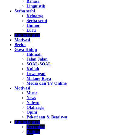
Bahasa
Linguistik
Serba serbi
Keluarga
Serba serbi
Humor
Lucu
Pembelajaran
Motivasi
Berita
Gaya Hidup
Hikmah
Jalan Jalan
SOAL-SOAL
Kuliah
Lowongan
Malang Raya
Media dan TV Online
Motivasi
Music
News
Nahwu
Olahraga
Opini
Pekerjaan & Beasiswa
Pembelajaran
Pertanian
Politics