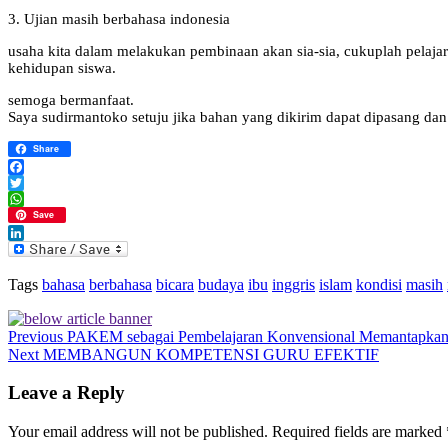
3. Ujian masih berbahasa indonesia
usaha kita dalam melakukan pembinaan akan sia-sia, cukuplah pelaja
kehidupan siswa.
semoga bermanfaat.
Saya sudirmantoko setuju jika bahan yang dikirim dapat dipasang dan
Share
Facebook
Twitter
WhatsApp
Save
LinkedIn
Tags
bahasa
berbahasa
bicara
budaya
ibu
inggris
islam
kondisi
masih
Previous
PAKEM sebagai Pembelajaran Konvensional Memantapkan 
Next
MEMBANGUN KOMPETENSI GURU EFEKTIF
Leave a Reply
Your email address will not be published.
Required fields are marked