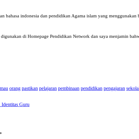
ran bahasa indonesia dan pendidikan Agama islam yang menggunakan bah
 digunakan di Homepage Pendidikan Network dan saya menjamin bahwa ba
mau
orang
pastikan
pelajaran
pembinaan
pendidikan
pengajaran
sekol
Identitas Guru
*