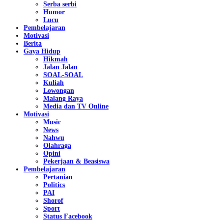
Serba serbi
Humor
Lucu
Pembelajaran
Motivasi
Berita
Gaya Hidup
Hikmah
Jalan Jalan
SOAL-SOAL
Kuliah
Lowongan
Malang Raya
Media dan TV Online
Motivasi
Music
News
Nahwu
Olahraga
Opini
Pekerjaan & Beasiswa
Pembelajaran
Pertanian
Politics
PAI
Shorof
Sport
Status Facebook