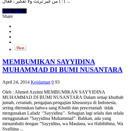
) من غير تريّث ولا تفكير ، فقال : ( ...
Read More »
Share
MEMBUMIKAN SAYYIDINA
MUHAMMAD DI BUMI NUSANTARA
April 24, 2014
Keislaman
0
93
Oleh : Ahmed Azzimi MEMBUMIKAN SAYYIDINA
MUHAMMAD DI BUMI NUSANTARA Dalam setiap khutbah
jumah, ceramah, pengajian-pengajian khususnya di Indonesia,
sering ditemukan bahwa sang Khatib dan penceramah tidak
mengunakan Lafadz ‘’Sayyidina’’. Sebagian lagi selalu dan selalu
menggunakan ”Sayyidina Muhammad”. Bahkan, ada yang
menambahi dengan ”Sayyidina, wa Maulana, wa Habibibina, Wa
Syafiiina ...