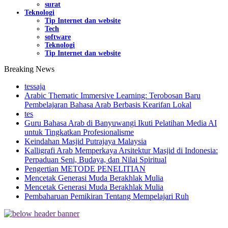
surat
Teknologi
Tip Internet dan website
Tech
software
Teknologi
Tip Internet dan website
Breaking News
tessaja
Arabic Thematic Immersive Learning: Terobosan Baru
Pembelajaran Bahasa Arab Berbasis Kearifan Lokal
tes
Guru Bahasa Arab di Banyuwangi Ikuti Pelatihan Media AI
untuk Tingkatkan Profesionalisme
Keindahan Masjid Putrajaya Malaysia
Kalligrafi Arab Memperkaya Arsitektur Masjid di Indonesia:
Perpaduan Seni, Budaya, dan Nilai Spiritual
Pengertian METODE PENELITIAN
Mencetak Generasi Muda Berakhlak Mulia
Mencetak Generasi Muda Berakhlak Mulia
Pembaharuan Pemikiran Tentang Mempelajari Ruh