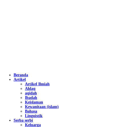
Beranda
Artikel
Artikel Ilmiah
Ahlaq
aqidah
Ibadah
Keislaman
Kewanitaan (islam)
Bahasa
Linguistik
Serba serbi
Keluarga