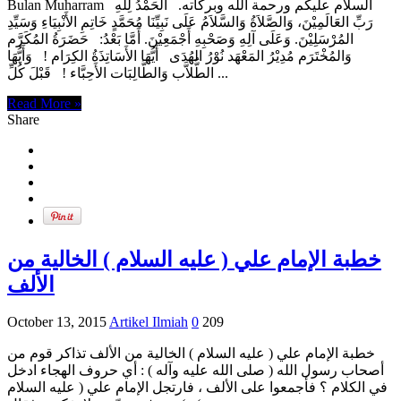
Bulan Muharram السلام عليكم ورحمة الله وبركاته. الحَمْدُ لِلَّهِ
رَبِّ العَالَمِيْنَ، وَالصَّلاَةُ وَالسَّلاَمُ عَلَى نَبِيِّنَا مُحَمَّدٍ خَاتِمِ الأَنْبِيَاءِ وَسَيِّدِ
المُرْسَلِيْنَ. وَعَلَى آلِهِ وَصَحْبِهِ أَجْمَعِيْنَ. أَمَّا بَعْدُ: حَضَرَةُ المُكَرَّم
وَالمُخْتَرَم مُدِيْرُ المَعْهَد نُوْرُ الهُدَى أَيُّهَا الأَسَاتِذَةُ الكِرَام ! وَأَيُّهَا
الطُّلاَّب وَالطَّالِبَات الأَحِبَّاء ! قَبْلَ كُلِّ ...
Read More »
Share
خطبة الإمام علي ( عليه السلام ) الخالية من
الألف
October 13, 2015
Artikel Ilmiah
0
209
خطبة الإمام علي ( عليه السلام ) الخالية من الألف تذاكر قوم من
أصحاب رسول الله ( صلى الله عليه وآله ) : أي حروف الهجاء ادخل
في الكلام ؟ فأجمعوا على الألف ، فارتجل الإمام علي ( عليه السلام