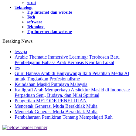
surat
Teknologi
Tip Internet dan website
Tech
software
Teknologi
Tip Internet dan website
Breaking News
tessaja
Arabic Thematic Immersive Learning: Terobosan Baru
Pembelajaran Bahasa Arab Berbasis Kearifan Lokal
tes
Guru Bahasa Arab di Banyuwangi Ikuti Pelatihan Media AI
untuk Tingkatkan Profesionalisme
Keindahan Masjid Putrajaya Malaysia
Kalligrafi Arab Memperkaya Arsitektur Masjid di Indonesia:
Perpaduan Seni, Budaya, dan Nilai Spiritual
Pengertian METODE PENELITIAN
Mencetak Generasi Muda Berakhlak Mulia
Mencetak Generasi Muda Berakhlak Mulia
Pembaharuan Pemikiran Tentang Mempelajari Ruh