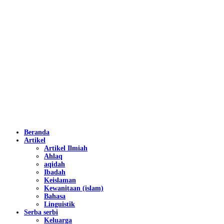
Beranda
Artikel
Artikel Ilmiah
Ahlaq
aqidah
Ibadah
Keislaman
Kewanitaan (islam)
Bahasa
Linguistik
Serba serbi
Keluarga