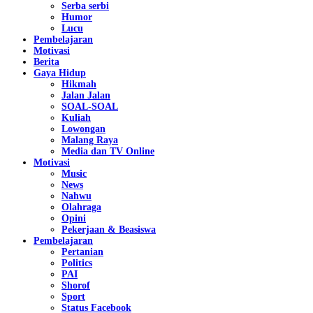
Serba serbi
Humor
Lucu
Pembelajaran
Motivasi
Berita
Gaya Hidup
Hikmah
Jalan Jalan
SOAL-SOAL
Kuliah
Lowongan
Malang Raya
Media dan TV Online
Motivasi
Music
News
Nahwu
Olahraga
Opini
Pekerjaan & Beasiswa
Pembelajaran
Pertanian
Politics
PAI
Shorof
Sport
Status Facebook