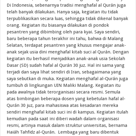
Di Indonesia, sebenarnya tradisi menghafal al Qurán juga
telah banyak dilakukan. Hanya saja, kegiatan itu tidak
terpublikasikan secara luas, sehingga tidak dikenal banyak
orang. Kegiatan itu biasanya dilakukan di pondok
pesantren yang dibimbing oleh para kyai. Saya sendiri,
baru beberapa tahun terakhir ini tahu, bahwa di Malang
Selatan, terdapat pesantren yang khusus mengajar anak-
anak sejak usia dini menghafal kitab suci al Qurán. Dengan
kegiatan itu berhasil menjadikan anak-anak usia Sekolah
Dasar (SD) sudah hafal al Qurán 30 juz. Hal ini sama yang
terjadi dan saya lihat sendiri di Iran, sebagaimana yang
saya sebutkan di muka. Kegiatan menghafal al-Qurán juga
tumbuh di lingkungan UIN Maliki Malang. Kegiatan itu
pada awalnya tidak terorganisasi secara resmi. Semula
atas bimbingan beberapa dosen yang kebetulan hafal al-
Qurán 30 juz, para mahasiswa atas kesadaran mereka
sendiri menghafal kitab suci ini di kampus. Kegiatan itulah
kemudian pada saat ini diberi wadah dalam organisasi
resmi, artinya masuk dalam struktur universitas, bernama
Haiáh Tahfidz al-Qurán. Lembaga yang baru dibentuk