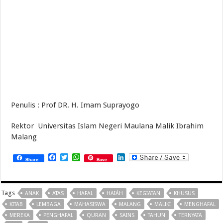
Penulis : Prof DR. H. Imam Suprayogo
Rektor Universitas Islam Negeri Maulana Malik Ibrahim
Malang
Facebook
Twitter
WhatsApp
LinkedIn
Share
Save
Tags
ANAK
ATAS
HAFAL
HAIÁH
KEGIATAN
KHUSUS
KITAB
LEMBAGA
MAHASISWA
MALANG
MALIKI
MENGHAFAL
MEREKA
PENGHAFAL
QURAN
SAINS
TAHUN
TERNYATA