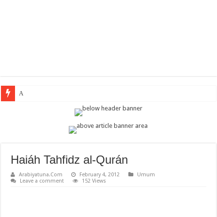
Arabic Them
Haiáh Tahfidz al-Qurán
Arabiyatuna.Com
February 4, 2012
Umum
Leave a comment
152 Views