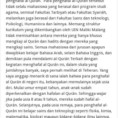
penghafal al Qurán. Para penghafal al-Qurán tersebut
tidak selalu mahasiswa yang berasal dari program studi
agama, semisal Fakultas Tarbiyah atau Fakultas Syariáh,
melainkan juga berasal dari Fakultas Sains dan teknologi,
Psikologi, Humaniora dan lainnya. Memang struktur
kurikulum yang dikembangkan oleh UIN Maliki Malang
tidak memisahkan antara mereka yang hanya khusus
mengkaji al Qurán dan hadits dengan mereka yang
mengkaji sains. Semua mahasiswa dari jurusan apapun
diwajibkan belajar Bahasa Arab, selain Bahasa Inggris, dan
demikian pula mendalami al-Qurán Terkait dengan
kegiatan menghafal al Qurán ini, dalam skala yang
jumlahnya banyak, saya pernah melihat di Teheran. Yang
saya anggap menarik di sana ialah bahwa para penghafal
al Qurán di negeri itu, kebanyakan memulainya sejak usia
diri. Mulai umur empat tahun, anak-anak sudah
diperkenalkan dengan hafalan al Qurán. Sehingga wajar
jika pada usia 8 atau 9 tahun, mereka sudah hafal al-
Qurán. Selanjutnya, pada usia remaja, para penghafal al-
Qurán ini belajar sains dan teknoplogi seperti fisika, kimia,
matematika, biologi maupun bidang-bidang ilmu lainnya.