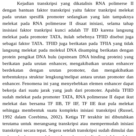
Kejadian transkripsi yang dikatalisis RNA polimerse II
dengan bantuan faktor transkripsi yaitu faktor trankripsi melekat
pada urutan spesifik promoter sedangkan yang lain tampaknya
melekat pada RNA polimerase II disaat inisiasi, selama tahap
insisiasi faktor trankripsi kunci adalah TF IID karena langsung
melekat pada promoter TATA, itulah sebebnya TFIID disebut juga
sebagai faktor TATA. TFIID juga berikatan pada TFIIA yang tidak
langsung melekat pada molekul DNA disamping berikatan dengan
protein pengikat DNA hulu (upstream DNA binding protein) yang
berikatan pada urutan enhancer, mengakibatkan urutan enhancer
berdekatan dengan urutan promoter, dan mengakibatkan
terbentuknya struktur lengkung/melipat antara urutan promoter dan
enhancer. Fenomena ini yang menyebebkan elemen enhancer dapat
bekerja dari suatu jarak yang jauh dari promoter. Apabila TFIID
sudah melekat pada promoter TATA, RNA polimerase II dapat ikut
melekat dan bersama TF IIB, TF IIF, TF IIE ikut pula melekat
sehingga membentuk suatu kompleks inisiasi transkripsi (Russel,
1992 dalam Corebima, 2002). Ketiga TF terakhir ini dibutuhkan
terutama untuk merangsang transkripsi atau mempermudah inisiasi
transkripsi secara tepat. Segera setelah transkripsi sudah dimulai dan