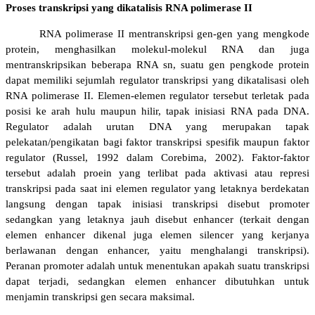
Proses
transkripsi yang dikatalisis RNA polimerase II
RNA polimerase II me
ntranskripsi gen-gen yang mengkode
protein, menghasilkan molekul-molekul RNA dan juga
mentranskripsikan beberapa RNA sn, suatu gen pengkode protein
dapat memiliki sejumlah regulator transkripsi yang dikatalisasi oleh
RNA polimerase II. Elemen-elemen regulator tersebut terletak pada
posisi ke arah hulu maupun hilir, tapak inisiasi RNA pada DNA.
Regulator adalah urutan DNA yang merupakan tapak
pelekatan/pengikatan bagi faktor transkripsi spesifik maupun faktor
regulator (Russel, 1992 dalam Corebima, 2002). Faktor-faktor
tersebut adalah proein yang terlibat pada aktivasi atau represi
transkripsi pada saat ini elemen regulator yang letaknya berdekatan
langsung dengan tapak inisiasi transkripsi disebut promoter
sedangkan yang letaknya jauh disebut enhancer (terkait dengan
elemen enhancer dikenal juga elemen silencer yang kerjanya
berlawanan dengan enhancer, yaitu menghalangi transkripsi).
Peranan promoter adalah untuk menentukan apakah suatu transkripsi
dapat terjadi, sedangkan elemen enhancer dibutuhkan untuk
menjamin transkripsi gen secara maksimal.