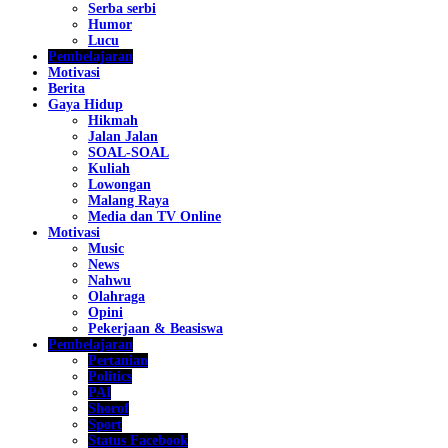
Serba serbi
Humor
Lucu
Pembelajaran
Motivasi
Berita
Gaya Hidup
Hikmah
Jalan Jalan
SOAL-SOAL
Kuliah
Lowongan
Malang Raya
Media dan TV Online
Motivasi
Music
News
Nahwu
Olahraga
Opini
Pekerjaan & Beasiswa
Pembelajaran
Pertanian
Politics
PAI
Shorof
Sport
Status Facebook