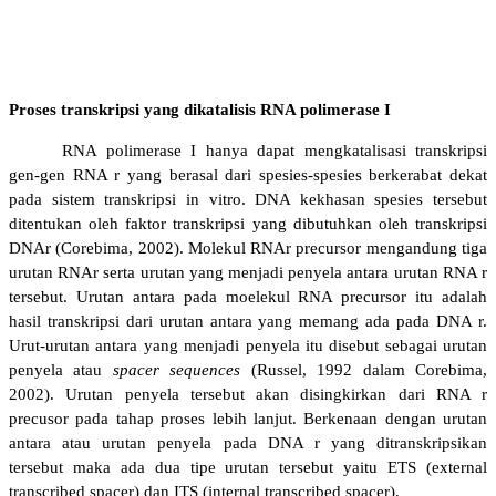
Proses transkripsi yang dikatalisis RNA polimerase I
RNA polimerase I ha
nya dapat mengkatalisasi transkripsi
gen-gen RNA r yang berasal dari spesies-spesies berkerabat dekat
pada sistem transkripsi in vitro. DNA kekhasan spesies tersebut
ditentukan oleh faktor transkripsi yang dibutuhkan oleh transkripsi
DNAr (Corebima, 2002). Molekul RNAr precursor mengandung tiga
urutan RNAr serta urutan yang menjadi penyela antara urutan RNA r
tersebut. Urutan antara pada moelekul RNA precursor itu adalah
hasil transkripsi dari urutan antara yang memang ada pada DNA r.
Urut-urutan antara yang menjadi penyela itu disebut sebagai urutan
penyela atau
spacer sequences
(Russel, 1992 dalam Corebima,
2002). Urutan penyela tersebut akan disingkirkan dari RNA r
precusor pada tahap proses lebih lanjut. Berkenaan dengan urutan
antara atau urutan penyela pada DNA r yang ditranskripsikan
tersebut maka ada dua tipe urutan tersebut yaitu ETS (external
transcribed spacer) dan ITS (internal transcribed spacer).