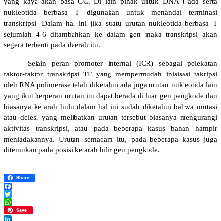
yang kaya akan basa GC. Di lain pihak untuk DNA t ada serta
nukleotida berbasa T digunakan untuk menandai terminasi
transkripsi. Dalam hal ini jika suatu urutan nukleotida berbasa T
sejumlah 4-6 ditambahkan ke dalam gen maka transkripsi akan
segera terhenti pada daerah itu.
Selain peran promoter
internal (ICR) sebagai pelekatan
faktor-faktor transkripsi TF yang mempermudah inisisasi takripsi
oleh RNA polimerase telah diketahui ada juga urutan nukleotida lain
yang ikut berperan urutan itu dapat berada di luar gen pengkode dan
biasanya ke arah hulu dalam hal ini sudah diketahui bahwa mutasi
atau delesi yang melibatkan urutan tersebut biasanya mengurangi
aktivitas transkripsi, atau pada beberapa kasus bahan hampir
meniadakannya. Urutan semacam itu, pada beberapa kasus juga
ditemukan pada posisi ke arah hilir gen pengkode.
Share
Facebook
Twitter
WhatsApp
Save