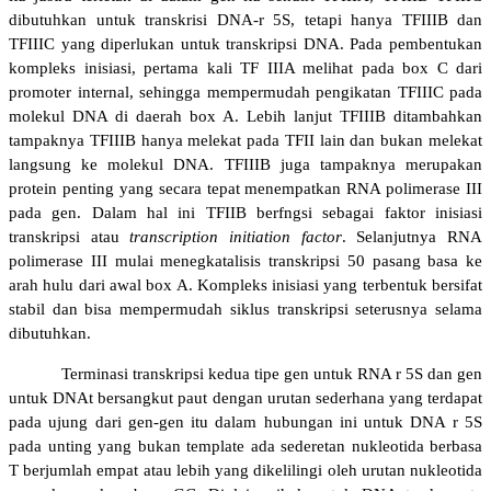
dibutuhkan untuk transkrisi DNA-r 5S, tetapi hanya TFIIIB dan
TFIIIC yang diperlukan untuk transkripsi DNA. Pada pembentukan
kompleks inisiasi, pertama kali TF IIIA melihat pada box C dari
promoter internal, sehingga mempermudah pengikatan TFIIIC pada
molekul DNA di daerah box A. Lebih lanjut TFIIIB ditambahkan
tampaknya TFIIIB hanya melekat pada TFII lain dan bukan melekat
langsung ke molekul DNA. TFIIIB juga tampaknya merupakan
protein penting yang secara tepat menempatkan RNA polimerase III
pada gen. Dalam hal ini TFIIB berfngsi sebagai faktor inisiasi
transkripsi atau
transcription initiation factor
. Selanjutnya RNA
polimerase III mulai menegkatalisis transkripsi 50 pasang basa ke
arah hulu dari awal box A. Kompleks inisiasi yang terbentuk bersifat
stabil dan bisa mempermudah siklus transkripsi seterusnya selama
dibutuhkan.
T
erminasi transkripsi kedua tipe gen untuk RNA r 5S dan gen
untuk DNAt bersangkut paut dengan urutan sederhana yang terdapat
pada ujung dari gen-gen itu dalam hubungan ini untuk DNA r 5S
pada unting yang bukan template ada sederetan nukleotida berbasa
T berjumlah empat atau lebih yang dikelilingi oleh urutan nukleotida