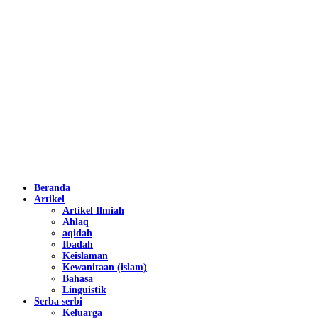
Beranda
Artikel
Artikel Ilmiah
Ahlaq
aqidah
Ibadah
Keislaman
Kewanitaan (islam)
Bahasa
Linguistik
Serba serbi
Keluarga