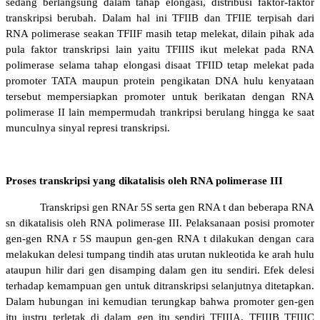
sedang berlangsung dalam tahap elongasi, distribusi faktor-faktor
transkripsi berubah. Dalam hal ini TFIIB dan TFIIE terpisah dari
RNA polimerase seakan TFIIF masih tetap melekat, dilain pihak ada
pula faktor transkripsi lain yaitu TFIIIS ikut melekat pada RNA
polimerase selama tahap elongasi disaat TFIID tetap melekat pada
promoter TATA maupun protein pengikatan DNA hulu kenyataan
tersebut mempersiapkan promoter untuk berikatan dengan RNA
polimerase II lain mempermudah trankripsi berulang hingga ke saat
munculnya sinyal represi transkripsi.
Proses transkripsi yang dikatalisis oleh RNA polimerase III
Transkripsi
gen RNAr 5S serta gen RNA t dan beberapa RNA
sn dikatalisis oleh RNA polimerase III. Pelaksanaan posisi promoter
gen-gen RNA r 5S maupun gen-gen RNA t dilakukan dengan cara
melakukan delesi tumpang tindih atas urutan nukleotida ke arah hulu
ataupun hilir dari gen disamping dalam gen itu sendiri. Efek delesi
terhadap kemampuan gen untuk ditranskripsi selanjutnya ditetapkan.
Dalam hubungan ini kemudian terungkap bahwa promoter gen-gen
itu justru terletak di dalam gen itu sendiri TFIIIA, TFIIIB TFIIIC