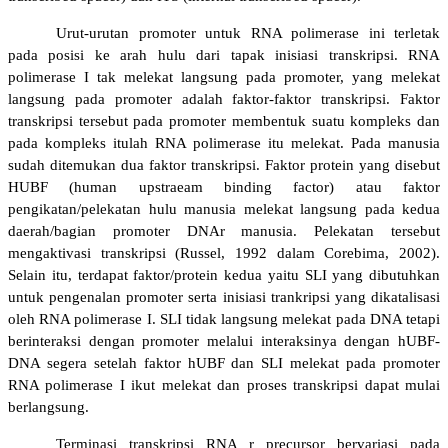
U
rut-urutan promoter untuk RNA polimerase ini terletak
pada posisi ke arah hulu dari tapak inisiasi transkripsi. RNA
polimerase I tak melekat langsung pada promoter, yang melekat
langsung pada promoter adalah faktor-faktor transkripsi. Faktor
transkripsi tersebut pada promoter membentuk suatu kompleks dan
pada kompleks itulah RNA polimerase itu melekat. Pada manusia
sudah ditemukan dua faktor transkripsi. Faktor protein yang disebut
HUBF (human upstraeam binding factor) atau faktor
pengikatan/pelekatan hulu manusia melekat langsung pada kedua
daerah/bagian promoter DNAr manusia. Pelekatan tersebut
mengaktivasi transkripsi (Russel, 1992 dalam Corebima, 2002).
Selain itu, terdapat faktor/protein kedua yaitu SLI yang dibutuhkan
untuk pengenalan promoter serta inisiasi trankripsi yang dikatalisasi
oleh RNA polimerase I. SLI tidak langsung melekat pada DNA tetapi
berinteraksi dengan promoter melalui interaksinya dengan hUBF-
DNA segera setelah faktor hUBF dan SLI melekat pada promoter
RNA polimerase I ikut melekat dan proses transkripsi dapat mulai
berlangsung.
Terminasi
transkripsi RNA r precursor bervariasi pada