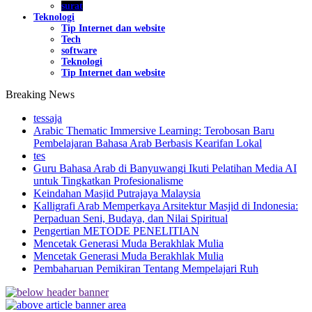
surat
Teknologi
Tip Internet dan website
Tech
software
Teknologi
Tip Internet dan website
Breaking News
tessaja
Arabic Thematic Immersive Learning: Terobosan Baru
Pembelajaran Bahasa Arab Berbasis Kearifan Lokal
tes
Guru Bahasa Arab di Banyuwangi Ikuti Pelatihan Media AI
untuk Tingkatkan Profesionalisme
Keindahan Masjid Putrajaya Malaysia
Kalligrafi Arab Memperkaya Arsitektur Masjid di Indonesia:
Perpaduan Seni, Budaya, dan Nilai Spiritual
Pengertian METODE PENELITIAN
Mencetak Generasi Muda Berakhlak Mulia
Mencetak Generasi Muda Berakhlak Mulia
Pembaharuan Pemikiran Tentang Mempelajari Ruh