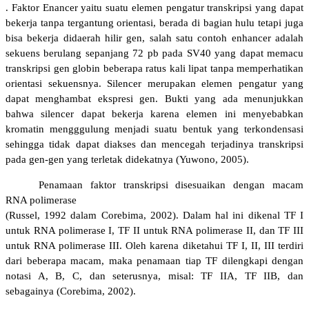
. Faktor Enancer yaitu suatu elemen pengatur transkripsi yang dapat
bekerja tanpa tergantung orientasi, berada di bagian hulu tetapi juga
bisa bekerja didaerah hilir gen, salah satu contoh enhancer adalah
sekuens berulang sepanjang 72 pb pada SV40 yang dapat memacu
transkripsi gen globin beberapa ratus kali lipat tanpa memperhatikan
orientasi sekuensnya. Silencer merupakan elemen pengatur yang
dapat menghambat ekspresi gen. Bukti yang ada menunjukkan
bahwa silencer dapat bekerja karena elemen ini menyebabkan
kromatin mengggulung menjadi suatu bentuk yang terkondensasi
sehingga tidak dapat diakses dan mencegah terjadinya transkripsi
pada gen-gen yang terletak didekatnya (Yuwono, 2005).
Penamaan faktor t
ranskripsi disesuaikan dengan macam
RNA polimerase
(Russel, 1992 dalam Corebima, 2002). Dalam hal ini dikenal TF I
untuk RNA polimerase I, TF II untuk RNA polimerase II, dan TF III
untuk RNA polimerase III. Oleh karena diketahui TF I, II, III terdiri
dari beberapa macam, maka penamaan tiap TF dilengkapi dengan
notasi A, B, C, dan seterusnya, misal: TF IIA, TF IIB, dan
sebagainya (Corebima, 2002).