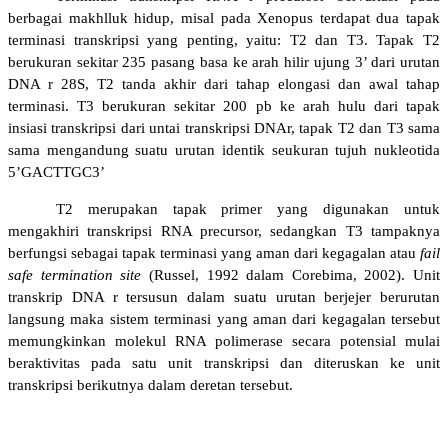
berbagai makhlluk hidup, misal pada Xenopus terdapat dua tapak
terminasi transkripsi yang penting, yaitu: T2 dan T3. Tapak T2
berukuran sekitar 235 pasang basa ke arah hilir ujung 3’ dari urutan
DNA r 28S, T2 tanda akhir dari tahap elongasi dan awal tahap
terminasi. T3 berukuran sekitar 200 pb ke arah hulu dari tapak
insiasi transkripsi dari untai transkripsi DNAr, tapak T2 dan T3 sama
sama mengandung suatu urutan identik seukuran tujuh nukleotida
5’GACTTGC3’
T2 merupakan tapak primer yang digunakan untuk
meng
akhiri transkripsi RNA precursor, sedangkan T3 tampaknya
berfungsi sebagai tapak terminasi yang aman dari kegagalan atau
fail
safe termination site
(Russel, 1992 dalam Corebima, 2002). Unit
transkrip DNA r tersusun dalam suatu urutan berjejer berurutan
langsung maka sistem terminasi yang aman dari kegagalan tersebut
memungkinkan molekul RNA polimerase secara potensial mulai
beraktivitas pada satu unit transkripsi dan diteruskan ke unit
transkripsi berikutnya dalam deretan tersebut.