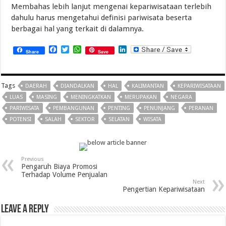
Membahas lebih lanjut mengenai kepariwisataan terlebih
dahulu harus mengetahui definisi pariwisata beserta
berbagai hal yang terkait di dalamnya.
Facebook
Twitter
WhatsApp
LinkedIn
Share
Save
Tags
DAERAH
DIANDALKAN
HAL
KALIMANTAN
KEPARIWISATAAN
LUAS
MASING
MENINGKATKAN
MERUPAKAN
NEGARA
PARIWISATA
PEMBANGUNAN
PENTING
PENUNJANG
PERANAN
POTENSI
SALAH
SEKTOR
SELATAN
WISATA
Previous
Pengaruh Biaya Promosi
Terhadap Volume Penjualan
Next
Pengertian Kepariwisataan
Leave a Reply