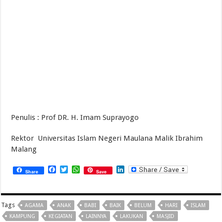
Penulis : Prof DR. H. Imam Suprayogo
Rektor Universitas Islam Negeri Maulana Malik Ibrahim
Malang
Facebook
Twitter
WhatsApp
LinkedIn
Share
Save
Tags
AGAMA
ANAK
BABI
BAIK
BELUM
HARI
ISLAM
KAMPUNG
KEGIATAN
LAINNYA
LAKUKAN
MASJID