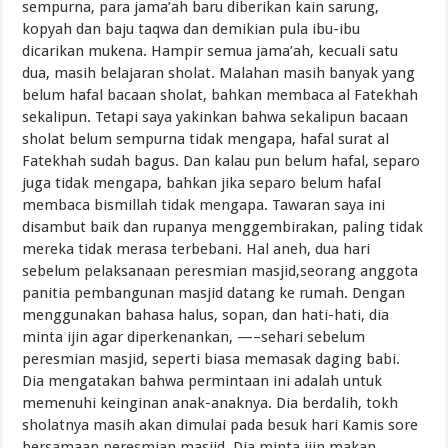
sempurna, para jama’ah baru diberikan kain sarung,
kopyah dan baju taqwa dan demikian pula ibu-ibu
dicarikan mukena. Hampir semua jama’ah, kecuali satu
dua, masih belajaran sholat. Malahan masih banyak yang
belum hafal bacaan sholat, bahkan membaca al Fatekhah
sekalipun. Tetapi saya yakinkan bahwa sekalipun bacaan
sholat belum sempurna tidak mengapa, hafal surat al
Fatekhah sudah bagus. Dan kalau pun belum hafal, separo
juga tidak mengapa, bahkan jika separo belum hafal
membaca bismillah tidak mengapa. Tawaran saya ini
disambut baik dan rupanya menggembirakan, paling tidak
mereka tidak merasa terbebani. Hal aneh, dua hari
sebelum pelaksanaan peresmian masjid,seorang anggota
panitia pembangunan masjid datang ke rumah. Dengan
menggunakan bahasa halus, sopan, dan hati-hati, dia
minta ijin agar diperkenankan, —–sehari sebelum
peresmian masjid, seperti biasa memasak daging babi.
Dia mengatakan bahwa permintaan ini adalah untuk
memenuhi keinginan anak-anaknya. Dia berdalih, tokh
sholatnya masih akan dimulai pada besuk hari Kamis sore
bersamaan peresmian masjid. Dia minta ijin makan