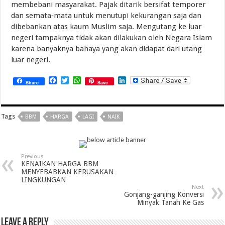
membebani masyarakat. Pajak ditarik bersifat temporer
dan semata‑mata untuk menutupi kekurangan saja dan
dibebankan atas kaum Muslim saja. Mengutang ke luar
negeri tampaknya tidak akan dilakukan oleh Negara Islam
karena banyaknya bahaya yang akan didapat dari utang
luar negeri.
Facebook
Twitter
WhatsApp
LinkedIn
Share
Save
Tags
BBM
HARGA
LAGI
NAIK
Previous
KENAIKAN HARGA BBM
MENYEBABKAN KERUSAKAN
LINGKUNGAN
Next
Gonjang-ganjing Konversi
Minyak Tanah Ke Gas
Leave a Reply