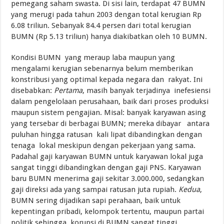
pemegang saham swasta. Di sisi lain, terdapat 47 BUMN
yang merugi pada tahun 2003 dengan total kerugian Rp
6.08 triliun. Sebanyak 84.4 persen dari total kerugian
BUMN (Rp 5.13 triliun) hanya diakibatkan oleh 10 BUMN.
Kondisi BUMN yang meraup laba maupun yang
mengalami kerugian sebenarnya belum memberikan
konstribusi yang optimal kepada negara dan rakyat. Ini
disebabkan:
Pertama
, masih banyak terjadinya inefesiensi
dalam pengelolaan perusahaan, baik dari proses produksi
maupun sistem pengajian. Misal: banyak karyawan asing
yang tersebar di berbagai BUMN; mereka dibayar antara
puluhan hingga ratusan kali lipat dibandingkan dengan
tenaga lokal meskipun dengan pekerjaan yang sama.
Padahal gaji karyawan BUMN untuk karyawan lokal juga
sangat tinggi dibandingkan dengan gaji PNS. Karyawan
baru BUMN menerima gaji sekitar 3.000.000, sedangkan
gaji direksi ada yang sampai ratusan juta rupiah.
Kedua
,
BUMN sering dijadikan sapi perahaan, baik untuk
kepentingan pribadi, kelompok tertentu, maupun partai
politik sehingga korupsi di BUMN sangat tinggi.