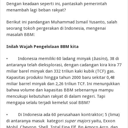
Dengan keadaan seperti ini, pantaskah pemerintah
menambah lagi beban rakyat?
Berikut ini pandangan Muhammad Ismail Yusanto, salah
seorang tokoh pergerakan di Indonesia, mengenai
masalah BBM:
Inilah Wajah Pengelolaan BBM kita
• Indonesia memiliki 60 ladang minyak (
basins
), 38 di
antaranya telah dieksplorasi, dengan cadangan kira kira 77
miliar barel minyak dan 332 triliun kaki kubik (TCF) gas.
Kapasitas produksi hingga tahun 2000 baru sekitar 0,48
miliar barrel minyak dan 2,26 triliun TCF. Ini menunjukkan
bahwa volume dan kapasitas BBM sebenarnya mampu
mencukupi kebutuhan rakyat di dalam negeri. Tapi
mengapa selalu terjadi kemelut soal BBM?
• Di Indonesia ada 60 perusahaan kontraktor; 5 (lima)
di antaranya masuk kategori
super majors
yaitu, Exxon
Mobil, Chevron, Shell, Total Fina Elf, Bp Amoco Arco, dan