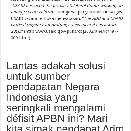
“
USAID has been the primary bilateral donor working on
energy sector reform
.” Mengenai penyusunan UU Migas,
USAID secara terbuka menyatakan, “
The ADB and USAID
worked together on drafting a new oil and gas law in
2000
.” (
http:www.usaid.gov/pubs/cbj2002/ane/id/497-
009.html
).
Lantas adakah solusi
untuk sumber
pendapatan Negara
Indonesia yang
seringkali mengalami
défisit APBN ini? Mari
kita simak pendapat Arim