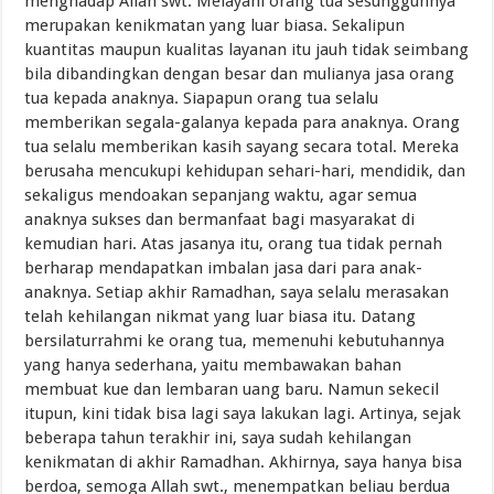
menghadap Allah swt. Melayani orang tua sesungguhnya
merupakan kenikmatan yang luar biasa. Sekalipun
kuantitas maupun kualitas layanan itu jauh tidak seimbang
bila dibandingkan dengan besar dan mulianya jasa orang
tua kepada anaknya. Siapapun orang tua selalu
memberikan segala-galanya kepada para anaknya. Orang
tua selalu memberikan kasih sayang secara total. Mereka
berusaha mencukupi kehidupan sehari-hari, mendidik, dan
sekaligus mendoakan sepanjang waktu, agar semua
anaknya sukses dan bermanfaat bagi masyarakat di
kemudian hari. Atas jasanya itu, orang tua tidak pernah
berharap mendapatkan imbalan jasa dari para anak-
anaknya. Setiap akhir Ramadhan, saya selalu merasakan
telah kehilangan nikmat yang luar biasa itu. Datang
bersilaturrahmi ke orang tua, memenuhi kebutuhannya
yang hanya sederhana, yaitu membawakan bahan
membuat kue dan lembaran uang baru. Namun sekecil
itupun, kini tidak bisa lagi saya lakukan lagi. Artinya, sejak
beberapa tahun terakhir ini, saya sudah kehilangan
kenikmatan di akhir Ramadhan. Akhirnya, saya hanya bisa
berdoa, semoga Allah swt., menempatkan beliau berdua