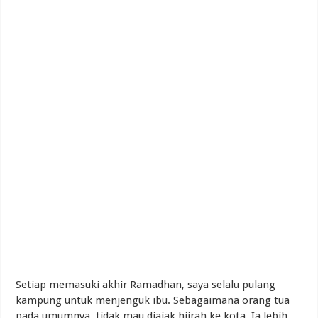
Pembaharuan Pemikiran Tentang Mempelajari Ruh
Setiap memasuki akhir Ramadhan, saya selalu pulang
kampung untuk menjenguk ibu. Sebagaimana orang tua
pada umumnya, tidak mau diajak hijrah ke kota. Ia lebih