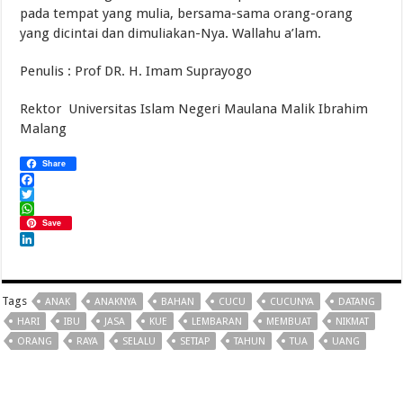
pada tempat yang mulia, bersama-sama orang-orang
yang dicintai dan dimuliakan-Nya. Wallahu a’lam.
Penulis : Prof DR. H. Imam Suprayogo
Rektor Universitas Islam Negeri Maulana Malik Ibrahim
Malang
Share
Facebook
Twitter
WhatsApp
Save
LinkedIn
Tags
ANAK
ANAKNYA
BAHAN
CUCU
CUCUNYA
DATANG
HARI
IBU
JASA
KUE
LEMBARAN
MEMBUAT
NIKMAT
ORANG
RAYA
SELALU
SETIAP
TAHUN
TUA
UANG