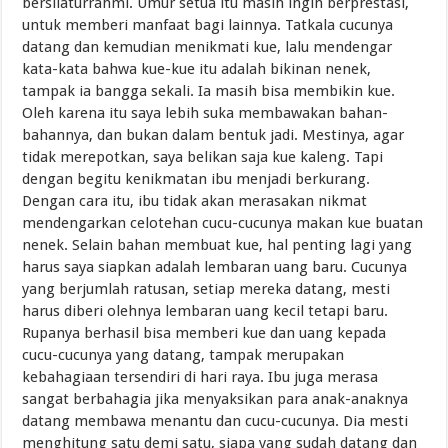
bersilaturrahmi. Umur setua itu masih ingin berprestasi,
untuk memberi manfaat bagi lainnya. Tatkala cucunya
datang dan kemudian menikmati kue, lalu mendengar
kata-kata bahwa kue-kue itu adalah bikinan nenek,
tampak ia bangga sekali. Ia masih bisa membikin kue.
Oleh karena itu saya lebih suka membawakan bahan-
bahannya, dan bukan dalam bentuk jadi. Mestinya, agar
tidak merepotkan, saya belikan saja kue kaleng. Tapi
dengan begitu kenikmatan ibu menjadi berkurang.
Dengan cara itu, ibu tidak akan merasakan nikmat
mendengarkan celotehan cucu-cucunya makan kue buatan
nenek. Selain bahan membuat kue, hal penting lagi yang
harus saya siapkan adalah lembaran uang baru. Cucunya
yang berjumlah ratusan, setiap mereka datang, mesti
harus diberi olehnya lembaran uang kecil tetapi baru.
Rupanya berhasil bisa memberi kue dan uang kepada
cucu-cucunya yang datang, tampak merupakan
kebahagiaan tersendiri di hari raya. Ibu juga merasa
sangat berbahagia jika menyaksikan para anak-anaknya
datang membawa menantu dan cucu-cucunya. Dia mesti
menghitung satu demi satu, siapa yang sudah datang dan