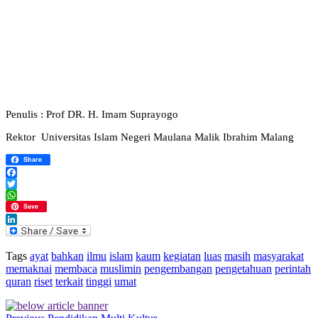
Penulis : Prof DR. H. Imam Suprayogo
Rektor Universitas Islam Negeri Maulana Malik Ibrahim Malang
Share
Facebook
Twitter
WhatsApp
Save
LinkedIn
Tags
ayat
bahkan
ilmu
islam
kaum
kegiatan
luas
masih
masyarakat
memaknai
membaca
muslimin
pengembangan
pengetahuan
perintah
quran
riset
terkait
tinggi
umat