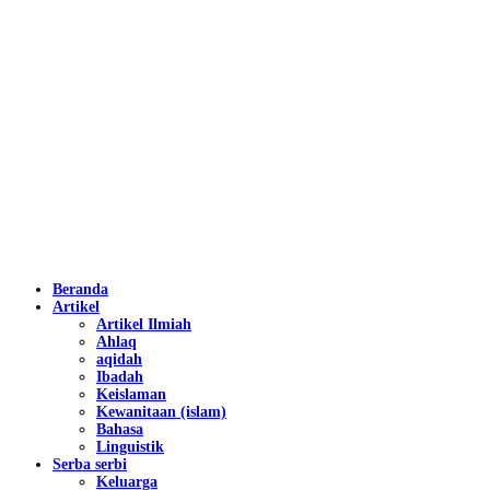
Beranda
Artikel
Artikel Ilmiah
Ahlaq
aqidah
Ibadah
Keislaman
Kewanitaan (islam)
Bahasa
Linguistik
Serba serbi
Keluarga