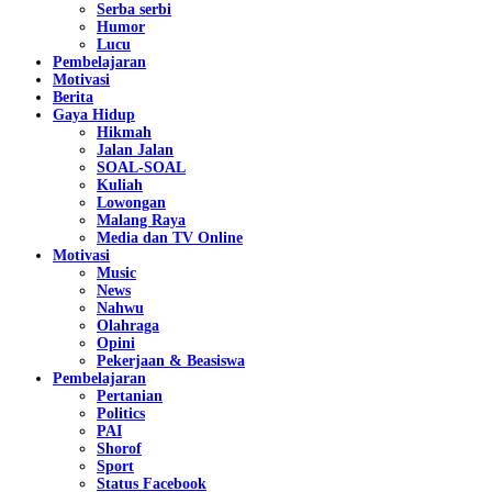
Serba serbi
Humor
Lucu
Pembelajaran
Motivasi
Berita
Gaya Hidup
Hikmah
Jalan Jalan
SOAL-SOAL
Kuliah
Lowongan
Malang Raya
Media dan TV Online
Motivasi
Music
News
Nahwu
Olahraga
Opini
Pekerjaan & Beasiswa
Pembelajaran
Pertanian
Politics
PAI
Shorof
Sport
Status Facebook