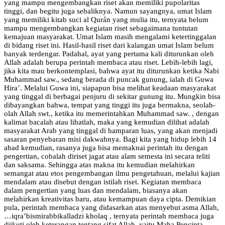
yang mampu mengembangkan riset akan memiliki pupolaritas
tinggi, dan begitu juga sebaliknya. Namun sayangnya, umat Islam
yang memiliki kitab suci al Qurán yang mulia itu, ternyata belum
mampu mengembangkan kegiatan riset sebagaimana tuntutan
kemajuan masyarakat. Umat Islam masih mengalami ketertinggalan
di bidang riset ini. Hasil-hasil riset dari kalangan umat Islam belum
banyak terdengar. Padahal, ayat yang pertama kali diturunkan oleh
Allah adalah berupa perintah membaca atau riset. Lebih-lebih lagi,
jika kita mau berkontemplasi, bahwa ayat itu diturunkan ketika Nabi
Muhammad saw., sedang berada di puncak gunung, ialah di Guwa
Hira’. Melalui Guwa ini, siapapun bisa melihat keadaan masyarakat
yang tinggal di berbagai penjuru di sekitar gunung itu. Mungkin bisa
dibayangkan bahwa, tempat yang tinggi itu juga bermakna, seolah-
olah Allah swt., ketika itu memerintahkan Muhammad saw. , dengan
kalimat bacalah atau lihatlah, maka yang kemudian dilihat adalah
masyarakat Arab yang tinggal di hamparan luas, yang akan menjadi
sasaran penyebaran misi dakwahnya. Bagi kita yang hidup lebih 14
abad kemudian, rasanya juga bisa memaknai perintah itu dengan
pengertian, cobalah diriset jagat atau alam semesta ini secara teliti
dan saksama. Sehingga atas makna itu kemudian melahirkan
semangat atau etos pengembangan ilmu pengetahuan, melalui kajian
mendalam atau disebut dengan istilah riset. Kegiatan membaca
dalam pengertian yang luas dan mendalam, biasanya akan
melahirkan kreativitas baru, atau kemampuan daya cipta. Demikian
pula, perintah membaca yang didasarkan atas menyebut asma Allah,
…iqra’bismirabbikalladzi kholaq , ternyata perintah membaca juga
diikuti oleh keterangan tentang sifat Allah, yaitu Maha Pencipta.