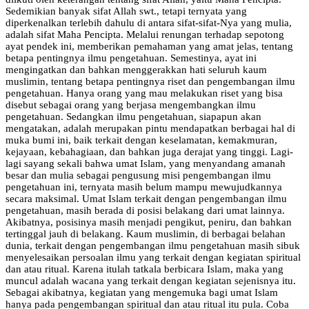
Sedemikian banyak sifat Allah swt., tetapi ternyata yang
diperkenalkan terlebih dahulu di antara sifat-sifat-Nya yang mulia,
adalah sifat Maha Pencipta. Melalui renungan terhadap sepotong
ayat pendek ini, memberikan pemahaman yang amat jelas, tentang
betapa pentingnya ilmu pengetahuan. Semestinya, ayat ini
mengingatkan dan bahkan menggerakkan hati seluruh kaum
muslimin, tentang betapa pentingnya riset dan pengembangan ilmu
pengetahuan. Hanya orang yang mau melakukan riset yang bisa
disebut sebagai orang yang berjasa mengembangkan ilmu
pengetahuan. Sedangkan ilmu pengetahuan, siapapun akan
mengatakan, adalah merupakan pintu mendapatkan berbagai hal di
muka bumi ini, baik terkait dengan keselamatan, kemakmuran,
kejayaan, kebahagiaan, dan bahkan juga derajat yang tinggi. Lagi-
lagi sayang sekali bahwa umat Islam, yang menyandang amanah
besar dan mulia sebagai pengusung misi pengembangan ilmu
pengetahuan ini, ternyata masih belum mampu mewujudkannya
secara maksimal. Umat Islam terkait dengan pengembangan ilmu
pengetahuan, masih berada di posisi belakang dari umat lainnya.
Akibatnya, posisinya masih menjadi pengikut, peniru, dan bahkan
tertinggal jauh di belakang. Kaum muslimin, di berbagai belahan
dunia, terkait dengan pengembangan ilmu pengetahuan masih sibuk
menyelesaikan persoalan ilmu yang terkait dengan kegiatan spiritual
dan atau ritual. Karena itulah tatkala berbicara Islam, maka yang
muncul adalah wacana yang terkait dengan kegiatan sejenisnya itu.
Sebagai akibatnya, kegiatan yang mengemuka bagi umat Islam
hanya pada pengembangan spiritual dan atau ritual itu pula. Coba