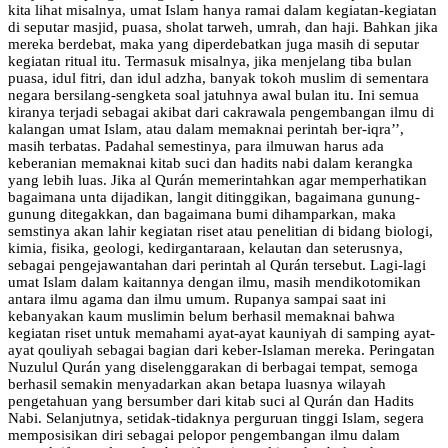
kita lihat misalnya, umat Islam hanya ramai dalam kegiatan-kegiatan
di seputar masjid, puasa, sholat tarweh, umrah, dan haji. Bahkan jika
mereka berdebat, maka yang diperdebatkan juga masih di seputar
kegiatan ritual itu. Termasuk misalnya, jika menjelang tiba bulan
puasa, idul fitri, dan idul adzha, banyak tokoh muslim di sementara
negara bersilang-sengketa soal jatuhnya awal bulan itu. Ini semua
kiranya terjadi sebagai akibat dari cakrawala pengembangan ilmu di
kalangan umat Islam, atau dalam memaknai perintah ber-iqra’’,
masih terbatas. Padahal semestinya, para ilmuwan harus ada
keberanian memaknai kitab suci dan hadits nabi dalam kerangka
yang lebih luas. Jika al Qurán memerintahkan agar memperhatikan
bagaimana unta dijadikan, langit ditinggikan, bagaimana gunung-
gunung ditegakkan, dan bagaimana bumi dihamparkan, maka
semstinya akan lahir kegiatan riset atau penelitian di bidang biologi,
kimia, fisika, geologi, kedirgantaraan, kelautan dan seterusnya,
sebagai pengejawantahan dari perintah al Qurán tersebut. Lagi-lagi
umat Islam dalam kaitannya dengan ilmu, masih mendikotomikan
antara ilmu agama dan ilmu umum. Rupanya sampai saat ini
kebanyakan kaum muslimin belum berhasil memaknai bahwa
kegiatan riset untuk memahami ayat-ayat kauniyah di samping ayat-
ayat qouliyah sebagai bagian dari keber-Islaman mereka. Peringatan
Nuzulul Qurán yang diselenggarakan di berbagai tempat, semoga
berhasil semakin menyadarkan akan betapa luasnya wilayah
pengetahuan yang bersumber dari kitab suci al Qurán dan Hadits
Nabi. Selanjutnya, setidak-tidaknya perguruan tinggi Islam, segera
memposisikan diri sebagai pelopor pengembangan ilmu dalam