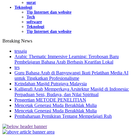
surat
Teknologi
Tip Internet dan website
Tech
software
Teknologi
Tip Internet dan website
Breaking News
tessaja
Arabic Thematic Immersive Learning: Terobosan Baru
Pembelajaran Bahasa Arab Berbasis Kearifan Lokal
tes
Guru Bahasa Arab di Banyuwangi Ikuti Pelatihan Media AI
untuk Tingkatkan Profesionalisme
Keindahan Masjid Putrajaya Malaysia
Kalligrafi Arab Memperkaya Arsitektur Masjid di Indonesia:
Perpaduan Seni, Budaya, dan Nilai Spiritual
Pengertian METODE PENELITIAN
Mencetak Generasi Muda Berakhlak Mulia
Mencetak Generasi Muda Berakhlak Mulia
Pembaharuan Pemikiran Tentang Mempelajari Ruh