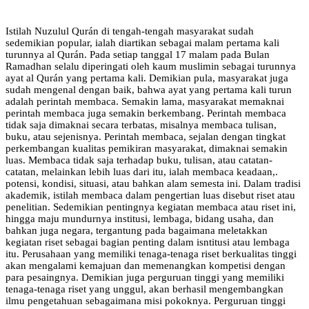
Istilah Nuzulul Qurán di tengah-tengah masyarakat sudah
sedemikian popular, ialah diartikan sebagai malam pertama kali
turunnya al Qurán. Pada setiap tanggal 17 malam pada Bulan
Ramadhan selalu diperingati oleh kaum muslimin sebagai turunnya
ayat al Qurán yang pertama kali. Demikian pula, masyarakat juga
sudah mengenal dengan baik, bahwa ayat yang pertama kali turun
adalah perintah membaca. Semakin lama, masyarakat memaknai
perintah membaca juga semakin berkembang. Perintah membaca
tidak saja dimaknai secara terbatas, misalnya membaca tulisan,
buku, atau sejenisnya. Perintah membaca, sejalan dengan tingkat
perkembangan kualitas pemikiran masyarakat, dimaknai semakin
luas. Membaca tidak saja terhadap buku, tulisan, atau catatan-
catatan, melainkan lebih luas dari itu, ialah membaca keadaan,.
potensi, kondisi, situasi, atau bahkan alam semesta ini. Dalam tradisi
akademik, istilah membaca dalam pengertian luas disebut riset atau
penelitian. Sedemikian pentingnya kegiatan membaca atau riset ini,
hingga maju mundurnya institusi, lembaga, bidang usaha, dan
bahkan juga negara, tergantung pada bagaimana meletakkan
kegiatan riset sebagai bagian penting dalam isntitusi atau lembaga
itu. Perusahaan yang memiliki tenaga-tenaga riset berkualitas tinggi
akan mengalami kemajuan dan memenangkan kompetisi dengan
para pesaingnya. Demikian juga perguruan tinggi yang memiliki
tenaga-tenaga riset yang unggul, akan berhasil mengembangkan
ilmu pengetahuan sebagaimana misi pokoknya. Perguruan tinggi