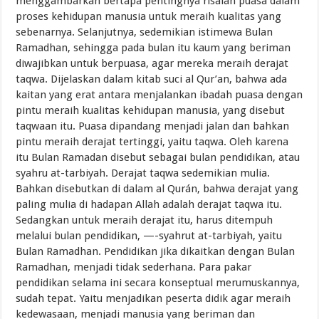
menggambarkan bertapa pentingnya risalah puasa dalam
proses kehidupan manusia untuk meraih kualitas yang
sebenarnya. Selanjutnya, sedemikian istimewa Bulan
Ramadhan, sehingga pada bulan itu kaum yang beriman
diwajibkan untuk berpuasa, agar mereka meraih derajat
taqwa. Dijelaskan dalam kitab suci al Qur’an, bahwa ada
kaitan yang erat antara menjalankan ibadah puasa dengan
pintu meraih kualitas kehidupan manusia, yang disebut
taqwaan itu. Puasa dipandang menjadi jalan dan bahkan
pintu meraih derajat tertinggi, yaitu taqwa. Oleh karena
itu Bulan Ramadan disebut sebagai bulan pendidikan, atau
syahru at-tarbiyah. Derajat taqwa sedemikian mulia.
Bahkan disebutkan di dalam al Qurán, bahwa derajat yang
paling mulia di hadapan Allah adalah derajat taqwa itu.
Sedangkan untuk meraih derajat itu, harus ditempuh
melalui bulan pendidikan, —-syahrut at-tarbiyah, yaitu
Bulan Ramadhan. Pendidikan jika dikaitkan dengan Bulan
Ramadhan, menjadi tidak sederhana. Para pakar
pendidikan selama ini secara konseptual merumuskannya,
sudah tepat. Yaitu menjadikan peserta didik agar meraih
kedewasaan, menjadi manusia yang beriman dan