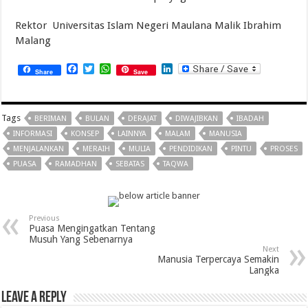
Rektor Universitas Islam Negeri Maulana Malik Ibrahim
Malang
Facebook
Twitter
WhatsApp
LinkedIn
Share
Save
Tags
BERIMAN
BULAN
DERAJAT
DIWAJIBKAN
IBADAH
INFORMASI
KONSEP
LAINNYA
MALAM
MANUSIA
MENJALANKAN
MERAIH
MULIA
PENDIDIKAN
PINTU
PROSES
PUASA
RAMADHAN
SEBATAS
TAQWA
Previous
Puasa Mengingatkan Tentang
Musuh Yang Sebenarnya
Next
Manusia Terpercaya Semakin
Langka
Leave a Reply