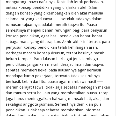
mengurangi hawa nafsunya. Di sinilah letak perbedaan,
antara konsep pendidikan yang diajarkan oleh Islam,
dengan konsep yang dikembangkan oleh akal manusia
selama ini, yang keduanya ——setidak-tidaknya dalam
rumusan tujuannya, adalah meraih taqwa itu. Puasa
semestinya menjadi bahan renungan bagi para penyusun
konsep pendidikan, agar hasil pendidikan benar-benar
sebagaimana yang diharapkan. Akhir-akhir ini terasa, para
penyusun konsep pendidikan telah kehilangan arah.
Berbagai macam konsep disusun, tetapi hasilnya masih
belum tampak. Para lulusan berbagai jenis lembaga
pendidikan, jangankan meraih derajad iman dan taqwa,
sebatas memberi bekal pada lulusannya agar berhasil
mendapatkamn pekerjaan, ternyata tidak seluruhnya
berhasil. Lebih dari itu, puasa agar membawa hasil —–
meraih derajat taqwa, tidak saja sebatas mencegah makan
dan minum serta hal lain yang membatalkan puasa, tetapi
juga harus meninggalkan hal yang merusak hati, akal, dan
sekaligus anggota jasmani. Semestinya demikian pula
pendidikan. Tidak saja sebatas memberikan informasi
dalam jumlah durasi waktu dan bahan tertentu, melainkan