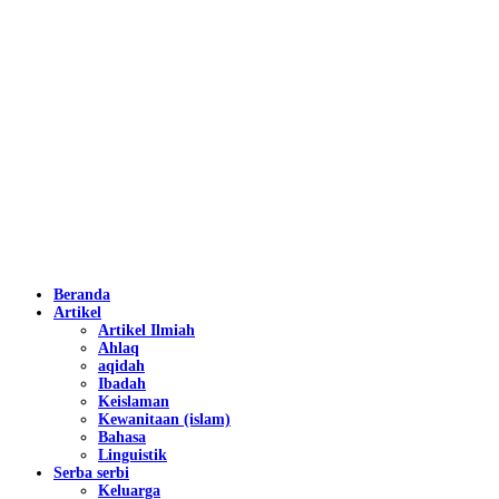
Beranda
Artikel
Artikel Ilmiah
Ahlaq
aqidah
Ibadah
Keislaman
Kewanitaan (islam)
Bahasa
Linguistik
Serba serbi
Keluarga