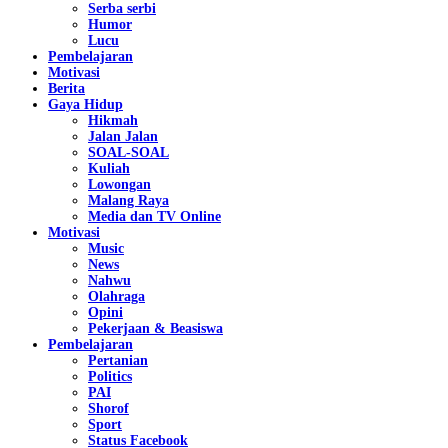
Serba serbi
Humor
Lucu
Pembelajaran
Motivasi
Berita
Gaya Hidup
Hikmah
Jalan Jalan
SOAL-SOAL
Kuliah
Lowongan
Malang Raya
Media dan TV Online
Motivasi
Music
News
Nahwu
Olahraga
Opini
Pekerjaan & Beasiswa
Pembelajaran
Pertanian
Politics
PAI
Shorof
Sport
Status Facebook