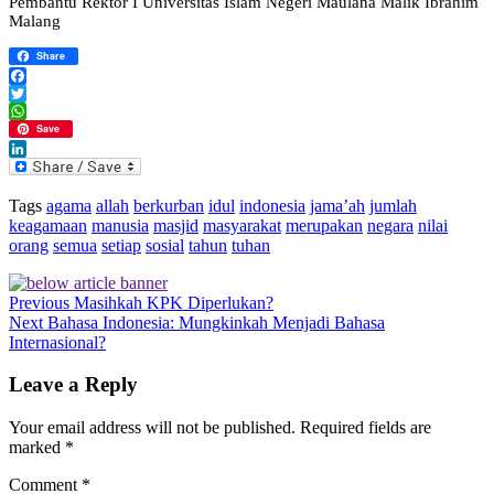
Pembantu Rektor I Universitas Islam Negeri Maulana Malik Ibrahim
Malang
Share
Facebook
Twitter
WhatsApp
Save
LinkedIn
Tags
agama
allah
berkurban
idul
indonesia
jama’ah
jumlah
keagamaan
manusia
masjid
masyarakat
merupakan
negara
nilai
orang
semua
setiap
sosial
tahun
tuhan
Previous
Masihkah KPK Diperlukan?
Next
Bahasa Indonesia: Mungkinkah Menjadi Bahasa
Internasional?
Leave a Reply
Your email address will not be published.
Required fields are
marked
*
Comment
*