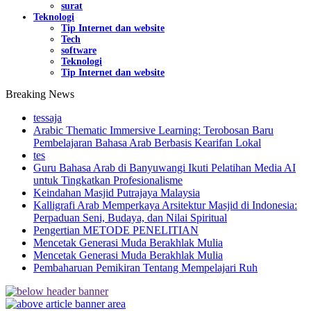
surat
Teknologi
Tip Internet dan website
Tech
software
Teknologi
Tip Internet dan website
Breaking News
tessaja
Arabic Thematic Immersive Learning: Terobosan Baru
Pembelajaran Bahasa Arab Berbasis Kearifan Lokal
tes
Guru Bahasa Arab di Banyuwangi Ikuti Pelatihan Media AI
untuk Tingkatkan Profesionalisme
Keindahan Masjid Putrajaya Malaysia
Kalligrafi Arab Memperkaya Arsitektur Masjid di Indonesia:
Perpaduan Seni, Budaya, dan Nilai Spiritual
Pengertian METODE PENELITIAN
Mencetak Generasi Muda Berakhlak Mulia
Mencetak Generasi Muda Berakhlak Mulia
Pembaharuan Pemikiran Tentang Mempelajari Ruh