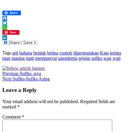
Share
Facebook
Twitter
WhatsApp
Save
LinkedIn
Tags
arti
bahasa
bentuk
betina
contoh
dipergunakan
Kata
ketiga
man
masing
mati
mempunyai
sansekerta
sejajar
sufiks
wan
wati
Previous
Sufiks -nya
Next
Sufiks-Sufiks Asing
Leave a Reply
Your email address will not be published.
Required fields are
marked
*
Comment
*