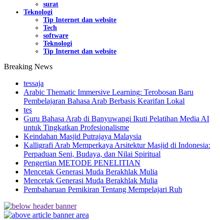
surat
Teknologi
Tip Internet dan website
Tech
software
Teknologi
Tip Internet dan website
Breaking News
tessaja
Arabic Thematic Immersive Learning: Terobosan Baru
Pembelajaran Bahasa Arab Berbasis Kearifan Lokal
tes
Guru Bahasa Arab di Banyuwangi Ikuti Pelatihan Media AI
untuk Tingkatkan Profesionalisme
Keindahan Masjid Putrajaya Malaysia
Kalligrafi Arab Memperkaya Arsitektur Masjid di Indonesia:
Perpaduan Seni, Budaya, dan Nilai Spiritual
Pengertian METODE PENELITIAN
Mencetak Generasi Muda Berakhlak Mulia
Mencetak Generasi Muda Berakhlak Mulia
Pembaharuan Pemikiran Tentang Mempelajari Ruh