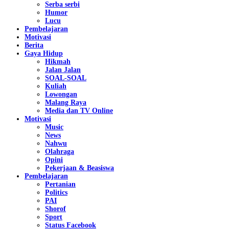
Serba serbi
Humor
Lucu
Pembelajaran
Motivasi
Berita
Gaya Hidup
Hikmah
Jalan Jalan
SOAL-SOAL
Kuliah
Lowongan
Malang Raya
Media dan TV Online
Motivasi
Music
News
Nahwu
Olahraga
Opini
Pekerjaan & Beasiswa
Pembelajaran
Pertanian
Politics
PAI
Shorof
Sport
Status Facebook