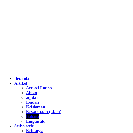
Beranda
Artikel
Artikel Ilmiah
Ahlaq
aqidah
Ibadah
Keislaman
Kewanitaan (islam)
Bahasa
Linguistik
Serba serbi
Keluarga