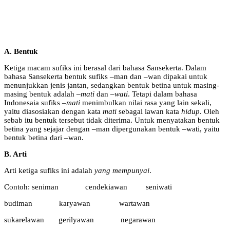
A. Bentuk
Ketiga macam sufiks ini berasal dari bahasa Sansekerta. Dalam
bahasa Sansekerta bentuk sufiks –man dan –wan dipakai untuk
menunjukkan jenis jantan, sedangkan bentuk betina untuk masing-
masing bentuk adalah
–mati
dan
–wati
. Tetapi dalam bahasa
Indonesaia sufiks
–mati
menimbulkan nilai rasa yang lain sekali,
yaitu diasosiakan dengan kata
mati
sebagai lawan kata
hidup
. Oleh
sebab itu bentuk tersebut tidak diterima. Untuk menyatakan bentuk
betina yang sejajar dengan –man dipergunakan bentuk –wati, yaitu
bentuk betina dari –wan.
B. Arti
Arti ketiga sufiks ini adalah
yang mempunyai
.
Contoh: seniman cendekiawan seniwati
budiman karyawan wartawan
sukarelawan gerilyawan negarawan